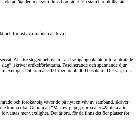
 vid att äta den mat som finns i området. En stam har hittills fått
t och förlust av områden att leva i.
servat. Alla tre stegen behövs för att framgångsrikt återinföra utrotade
 slag”, skriver artikelförfattarna. Fascinerande och spännande djur
 som exempel. Dit kom år 2021 mer än 50 000 besökare. Det var, trots
t område och förökar sig väver de på nytt en väv av samband, skriver
skulle kunna öka. Genom att “Macaw-papegojorna äter 49 olika arter
 förväntas mer växtlighet. Det är bra, för då finns det fler platser för