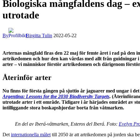
Biologiska mångfaldens dag – ex
utrotade
By
Birgitta Tulin
2022-05-22
Arternas mångfald firas den 22 maj för femte året i rad på den
artrikedomen och hur den kan vårdas med allt från guidningar i 
arter – vi människor förstör artrikedomen och därigenom förstör
Återinför arter
Nu finns för första gången på sjuttio år jaguarer med ungar i de
Argentina: Lessons for the 2030 Biodiversity Targets
. (
Återinförand
utrotade arter i ett område. Tidigare i år härjades området av st
intilliggande stora boskapshjordar borta från våtmarken.
En del av Iberá-våtmarken, Esteros del Iberá. Foto:
Evelyn Pr
Det
internationella målet
till 2050 är att artrikedomen på jorden ska bev