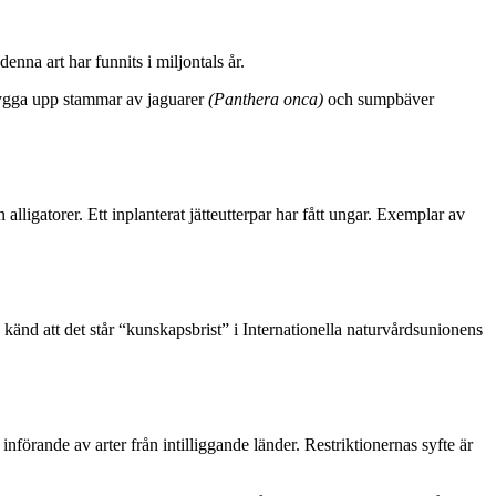
nna art har funnits i miljontals år.
bygga upp stammar av jaguarer
(Panthera onca)
och
sumpbäver
alligatorer. Ett inplanterat jätteutterpar har fått ungar. Exemplar av
e känd att det står “kunskapsbrist” i Internationella naturvårdsunionens
förande av arter från intilliggande länder. Restriktionernas syfte är