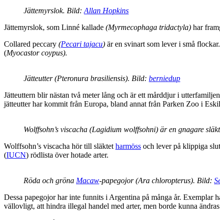
Jättemyrslok. Bild:
Allan Hopkins
Jättemyrslok, som Linné kallade
(
Myrmecophaga tridactyla
)
har fram
Collared peccary
(
Pecari tajacu
)
är en svinart som lever i små flocka
(
Myocastor coypus).
Jätteutter (Pteronura brasiliensis). Bild:
berniedup
Jätteuttern blir nästan två meter lång och är ett mårddjur i utterfamilje
jätteutter har kommit från Europa, bland annat från Parken Zoo i Eski
Wolffsohn’s viscacha (Lagidium wolffsohni) är en gnagare släk
Wolffsohn’s viscacha hör till släktet
harmöss
och lever på klippiga slut
(
IUCN
) rödlista över hotade arter.
Röda och gröna
Macaw
-papegojor (Ara chloropterus). Bild:
S
Dessa papegojor har inte funnits i Argentina på många år. Exemplar har
vällovligt, att hindra illegal handel med arter, men borde kunna ändras