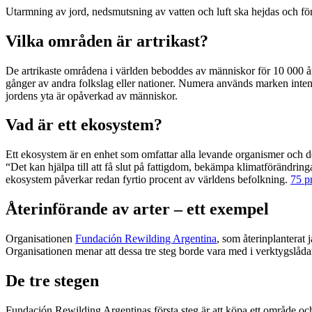
Utarmning av jord, nedsmutsning av vatten och luft ska hejdas och för
Vilka områden är artrikast?
De artrikaste områdena i världen beboddes av människor för 10 000 år 
gånger av andra folkslag eller nationer. Numera används marken intensi
jordens yta är opåverkad av människor.
Vad är ett ekosystem?
Ett ekosystem är en enhet som omfattar alla levande organismer och de
“Det kan hjälpa till att få slut på fattigdom, bekämpa klimatförändrin
ekosystem påverkar redan fyrtio procent av världens befolkning.
75 p
Återinförande av arter – ett exempel
Organisationen
Fundación Rewilding Argentina
, som återinplanterat 
Organisationen menar att dessa tre steg borde vara med i verktygslådan
De tre stegen
Fundación Rewilding Argentinas första steg är att köpa ett område och