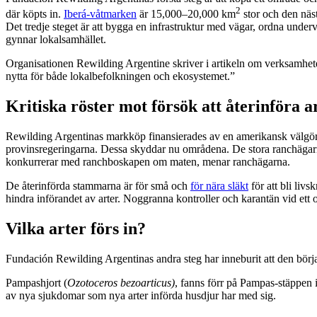
2
där köpts in.
Iberá-våtmarken
är 15,000–20,000 km
stor och den näst
Det tredje steget är att bygga en infrastruktur med vägar, ordna unde
gynnar lokalsamhället.
Organisationen Rewilding Argentine skriver i artikeln om verksamheten att
nytta för både lokalbefolkningen och ekosystemet.”
Kritiska röster mot försök att återinföra a
Rewilding Argentinas markköp finansierades av en amerikansk välgöre
provinsregeringarna. Dessa skyddar nu områdena. De stora ranchägarna 
konkurrerar med ranchboskapen om maten, menar ranchägarna.
De återinförda stammarna är för små och
för nära släkt
för att bli liv
hindra införandet av arter. Noggranna kontroller och karantän vid ett 
Vilka arter förs in?
Fundación Rewilding Argentinas andra steg har inneburit att den börjat å
Pampashjort (
Ozotoceros bezoarticus)
, fanns förr på Pampas-stäppen i
av nya sjukdomar som nya arter införda husdjur har med sig.