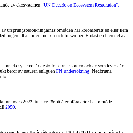
ällande av ekosystemen ”
UN Decade on Ecosystem Restoration”.
 av ursprungsbefolkningarnas områden har koloniserats en eller flera
ledningen till att arter minskar och försvinner. Endast en liten del av
kare ekosystemet är desto friskare är jorden och de som lever där.
dukt beror av naturen enligt en
FN-undersökning
. Nedbrutna
 för.
ture, mars 2022, tre steg för att återinföra arter i ett område.
ill
2050
.
aggskepp finns i Iberà-våtmarkerna. Ett 150 000 ha stort område har