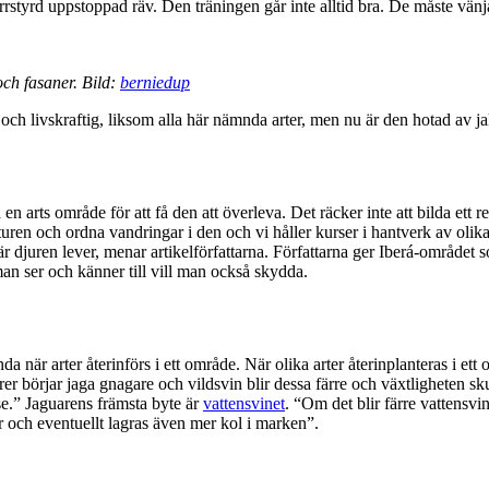
rrstyrd uppstoppad räv. Den träningen går inte alltid bra. De måste vänjas
ch fasaner. Bild:
berniedup
och livskraftig, liksom alla här nämnda arter, men nu är den hotad av jak
arts område för att få den att överleva. Det räcker inte att bilda ett re
uren och ordna vandringar i den och vi håller kurser i hantverk av olika
r djuren lever, menar artikelförfattarna. Författarna ger Iberá-området
n ser och känner till vill man också skydda.
a när arter återinförs i ett område. När olika arter återinplanteras i et
er börjar jaga gnagare och vildsvin blir dessa färre och växtligheten 
 se.” Jaguarens främsta byte är
vattensvinet
. “Om det blir färre vattensvin
ur och eventuellt lagras även mer kol i marken”.