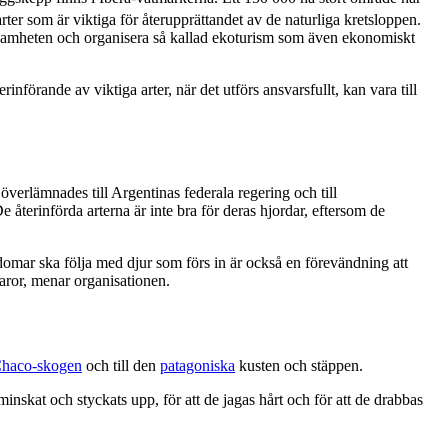
rter som är viktiga för återupprättandet av de naturliga kretsloppen.
erksamheten och organisera så kallad ekoturism som även ekonomiskt
införande av viktiga arter, när det utförs ansvarsfullt, kan vara till
rlämnades till Argentinas federala regering och till
terinförda arterna är inte bra för deras hjordar, eftersom de
kdomar ska följa med djur som förs in är också en förevändning att
faror, menar organisationen.
haco-skogen
och till den
patagoniska
kusten och stäppen.
nskat och styckats upp, för att de jagas hårt och för att de drabbas