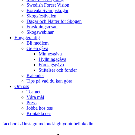
Swedish Forest Vision
Boreala Svampskogar
Skogsfestivalen
Dagar och Nätter för Skogen
Forskningsresan
Skogswebinar
Engagera dig
Bli medlem
Ge en gåva
Minnesgåva
Hyllningsgåva
Företagsgåva
Stiftelser och fonder
Kalender
Tips på vad du kan göra
Om oss
Teamet
Våra mål​
Press
Jobba hos oss
Kontakta oss
facebook-1
instagram
cloud-light
youtube
linkedin