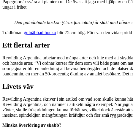
Papegojor är svåra att plantera ut. De övas att jaga med hjälp av en fjä
ungar i frihet.
Den gulnäbbade hockon (Crax fasciolata) är släkt med hönor o
Trädhönan
gulnäbbad hocko
blir 75 cm hög. Förr var den vida spridd 
Ett flertal arter
Rewilding Argentina arbetar med många arter och inte med att skydda en 
och hotade arter. “Vi ordnar kurser för dem som vill både prata om nat
som jaguarer blir en anledning att bevara hembygden och de platser dä
pandenmin, en mer än 50-procentig ökning av antalet besökare. Det ma
Livets väv
Rewilding Argentina skriver i sin artikel om vad som skulle kunna händ
Rewilding Argentina, och nämner i artikeln några exempel: När jaguar
växter, skulle fröspridningen kunna förbättras, vilket dock återstår att
insekter, spindeldjur, mångfotingar, kräftdjur och fler små ryggradsdj
Minska överföring av skabb?