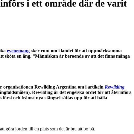
nförs i ett område där de varit
lika
evenemang
sker runt om i landet för att uppmärksamma
 att sköta en äng. ”Människan är beroende av att det finns många
r organisationen Rewilding Argentina om i artikeln
Rewilding
mångfaldsmålen
). Rewilding är det engelska ordet för att återinföra
örst och främst nya stängsel sättas upp för att hålla
t göra jorden till en plats som det är bra att bo på.