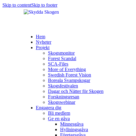
Skip to content
Skip to footer
Hem
Nyheter
Projekt
Skogsmonitor
Forest Scandal
SCA-Files
More of Everything
Swedish Forest Vision
Boreala Svampskogar
Skogsfestivalen
Dagar och Nätter för Skogen
Forskningsresan
Skogswebinar
Engagera dig
Bli medlem
Ge en gåva
Minnesgåva
Hyllningsgåva
Företagsgåva