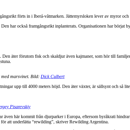
gångsrikt förts in i Iberá-våtmarken
.
Jättemyrsloken lever av myror och de
r. Den har också framgångsrikt inplanterats. Organisationen har börjat 
n. Den äter förutom fisk och skaldjur även kajmaner, som hör till familjen 
lstuna.
t med marsvinet. Bild:
Dick Culbert
tningar upp till 4000 meters höjd. Den äter växter, är sällsynt och så lit
ergey Pisarevskiy
 även här kommit från djurparker i Europa, eftersom byråkrati hindrar in
 för att underlätta “rewilding”, skriver Rewilding Argentina.