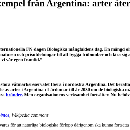
empel från Argentina: arter återi
 internationella FN-dagen Biologiska mångfaldens dag. En mängd o
naturen och prisutdelningar till att bygga fröbomber och lära sig
 vi vår egen framtid.”
t stora våtmarksreservatet Iberà i nordöstra Argentina.
Det berätta
e av arter i Argentina : Lärdomar till år 2030 om de biologiska 
ora
bränder.
Men organisationens verksamhet fortsätter. Nu behövs f
oimos
, Wikipedia commons
.
aras för att naturliga biologiska förlopp därigenom ska kunna fortsätta at