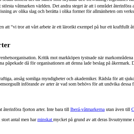
 största våtmarken världen. Det andra steget är att i området återinföra a
rvisning av olika slag och berätta i olika former för allmänheten om v
 “vi tror att vårt arbete är ett lärorikt exempel på hur ett kraftfullt åter
rter
nhetsorganisation. Kritik mot markköpen tystnade när markområdena öve
påpekade då för organisationen att denna lade beslag på åkermark. De å
skraftiga, ansåg somliga myndigheter och akademiker. Rädsla för att sju
omsorgsullt införande av arter är vad som behövs för att undvika dessa 
terinföra fjorton arter. Inte bara till
Iberá-våtmarkerna
utan även till
C
 stort antal men har
minskat
mycket på grund av att deras livsutrymme mi