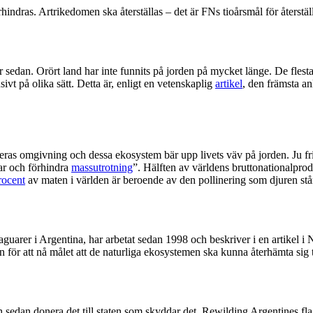
hindras. Artrikedomen ska återställas – det är FNs tioårsmål för återst
sedan. Orört land har inte funnits på jorden på mycket länge. De flesta
vt på olika sätt. Detta är, enligt en vetenskaplig
artikel
, den främsta an
ras omgivning och dessa ekosystem bär upp livets väv på jorden. Ju fris
gar och förhindra
massutrotning
”. Hälften av världens bruttonationalpro
rocent
av maten i världen är beroende av den pollinering som djuren står
jaguarer i Argentina, har arbetat sedan 1998 och beskriver i en artikel i Na
 för att nå målet att de naturliga ekosystemen ska kunna återhämta sig t
 sedan donera det till staten som skyddar det. Rewilding Argentines fl