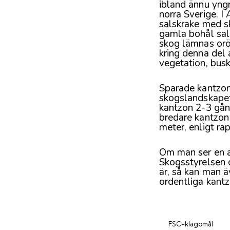
ibland ännu yngr
norra Sverige. I
salskrake med sk
gamla bohål sal
skog lämnas orör
kring denna del 
vegetation, busk
Sparade kantzone
skogslandskapet
kantzon 2-3 gång
bredare kantzon
meter, enligt ra
Om man ser en a
Skogsstyrelsen o
är, så kan man ä
ordentliga kantz
FSC-klagomål