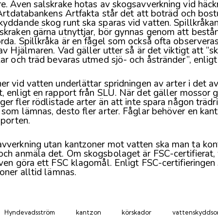
e. Även salskrake hotas av skogsavverkning vid häck
Artdatabankens Artfakta
står det att boträd och bost
yddande skog runt ska sparas vid vatten. Spillkråkan
skraken gärna utnyttjar, bör gynnas genom att bestå
da. Spillkråka är en fågel som också ofta observeras
av Hjälmaren. Vad gäller utter så är det viktigt att ”
ar och träd bevaras utmed sjö- och åstränder”, enligt
r vid vatten underlättar spridningen av arter i det 
, enligt
en rapport från SLU
. När det gäller mossor 
er fler rödlistade arter än att inte spara någon trädri
 som lämnas, desto fler arter. Fåglar behöver en kan
pporten.
vverkning utan kantzoner mot vatten ska man ta ko
ch anmäla det. Om skogsbolaget är FSC-certifierat, v
ven göra ett FSC klagomål. Enligt FSC-certifieringen
oner alltid lämnas.
Hyndevadsström
kantzon
körskador
vattenskydds