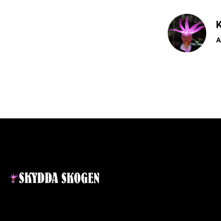
K
A
Kontakt
Lär dig mer
Nyheter
Projekt
Ansvarig utgivare:
Ida Sellstedt
E-mail
:
info@skyddaskogen.se
Vad är en skog