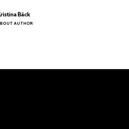
ristina Bäck
BOUT AUTHOR
Om oss
Eng
Om Skydda Skogen
Teamet
Våra mål