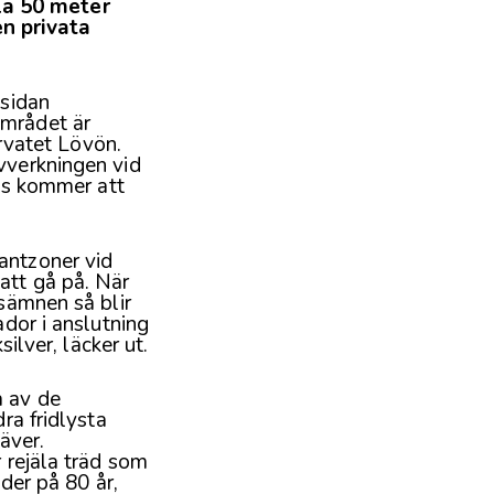
la 50 meter
n privata
 sidan
området är
ervatet Lövön.
vverkningen vid
vis kommer att
antzoner vid
att gå på. När
sämnen så blir
ador i anslutning
ilver, läcker ut.
a av de
ra fridlysta
äver.
 rejäla träd som
der på 80 år,