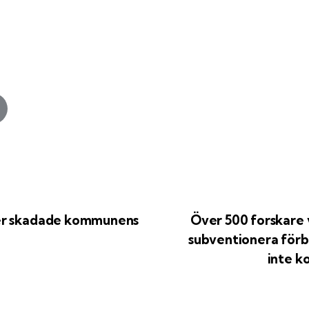
er skadade kommunens
Över 500 forskare 
subventionera förb
inte k