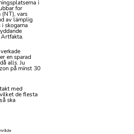
ningsplatserna i
ubbar for
 (NT), vars
nd av lämplig
 i skogarna
skyddande
 Artfakta.
avverkade
ger en sparad
då alls. Ju
tzon på minst 30
ntakt med
ilket de flesta
 så ska
område