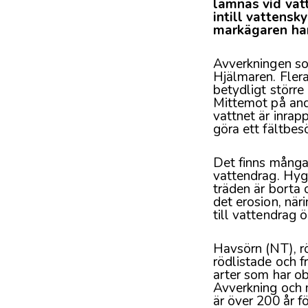
lämnas vid vat
intill vattens
markägaren har 
Avverkningen som
Hjälmaren. Fler
betydligt större
Mittemot på and
vattnet är inrap
göra ett fältbe
Det finns mång
vattendrag. Hyg
träden är borta 
det erosion, när
till vattendrag ö
Havsörn (NT), r
rödlistade och f
arter som har ob
Avverkning och m
är över 200 år f