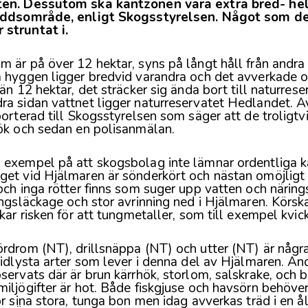
ten. Dessutom ska kantzonen vara extra bred- he
kyddsområde, enligt Skogsstyrelsen. Något som de
struntat i.
 är på över 12 hektar, syns på långt håll från andra
a hyggen ligger bredvid varandra och det avverkade 
 än 12 hektar, det sträcker sig ända bort till naturres
ra sidan vattnet ligger naturreservatet Hedlandet. A
porterad till Skogsstyrelsen som säger att de troligt
sök och sedan en polisanmälan.
a
exempel
på att skogsbolag inte lämnar ordentliga k
get vid Hjälmaren är sönderkört och nästan omöjligt 
och inga rötter finns som suger upp vatten och näring
ingsläckage och stor avrinning ned i Hjälmaren. Körsk
kar risken för att tungmetaller, som till exempel kvicks
ördrom (NT), drillsnäppa (NT) och utter (NT) är någr
ridlysta arter som lever i denna del av Hjälmaren. And
servats där är brun kärrhök, storlom, salskrake, och b
iljögifter är hot. Både fiskgjuse och havsörn behöver
ör sina stora, tunga bon men idag avverkas träd i en ål