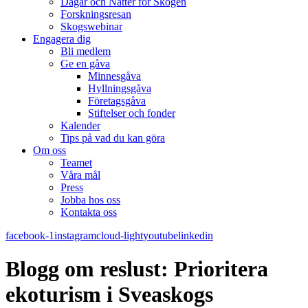
Dagar och Nätter för Skogen
Forskningsresan
Skogswebinar
Engagera dig
Bli medlem
Ge en gåva
Minnesgåva
Hyllningsgåva
Företagsgåva
Stiftelser och fonder
Kalender
Tips på vad du kan göra
Om oss
Teamet
Våra mål​
Press
Jobba hos oss
Kontakta oss
facebook-1
instagram
cloud-light
youtube
linkedin
Blogg om reslust: Prioritera
ekoturism i Sveaskogs