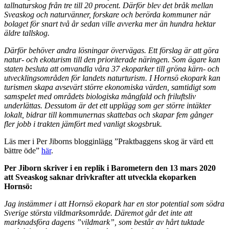
tallnaturskog från tre till 20 procent. Därför blev det bråk mellan
Sveaskog och naturvänner, forskare och berörda kommuner när
bolaget för snart två år sedan ville avverka mer än hundra hektar
äldre tallskog.
Därför behöver andra lösningar övervägas. Ett förslag är att göra
natur- och ekoturism till den prioriterade näringen. Som ägare kan
staten besluta att omvandla våra 37 ekoparker till gröna kärn- och
utvecklingsområden för landets naturturism. I Hornsö ekopark kan
turismen skapa avsevärt större ekonomiska värden, samtidigt som
samspelet med områdets biologiska mångfald och friluftsliv
underlättas. Dessutom är det ett upplägg som ger större intäkter
lokalt, bidrar till kommunernas skattebas och skapar fem gånger
fler jobb i trakten jämfört med vanligt skogsbruk.
Läs mer i Per Jiborns blogginlägg ”Praktbaggens skog är värd ett
bättre öde”
här
.
Per Jiborn skriver i en replik i Barometern den 13 mars 2020
att Sveaskog saknar drivkrafter att utveckla ekoparken
Hornsö:
Jag instämmer i att Hornsö ekopark har en stor potential som södra
Sverige största vildmarksområde. Däremot går det inte att
marknadsföra dagens ”vildmark”, som består av hårt tuktade