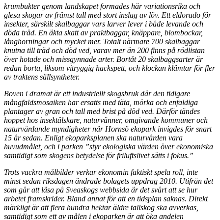
krumbukter genom landskapet formades här variationsrika och
glesa skogar av främst tall med stort inslag av löv. Ett eldorado för
insekter, särskilt skalbaggar vars larver lever i både levande och
döda träd. En äkta skatt av praktbaggar, knäppare, blombockar,
långhorningar och mycket mer. Totalt närmare 700 skalbaggar
knutna till träd och död ved, varav mer än 200 finns på rödlistan
över hotade och missgynnade arter. Bortåt 20 skalbaggsarter är
redan borta, liksom vitryggig hackspett, och klockan klämtar för fler
av traktens sällsyntheter.
Boven i dramat är ett industriellt skogsbruk där den tidigare
mångfaldsmosaiken har ersatts med täta, mörka och enfaldiga
plantager av gran och tall med brist på död ved. Därför tändes
hoppet hos insektälskare, naturvänner, omgivande kommuner och
naturvårdande myndigheter när Hornsö ekopark invigdes för snart
15 år sedan. Enligt ekoparksplanen ska naturvården vara
huvudmålet, och i parken ”styr ekologiska värden över ekonomiska
samtidigt som skogens betydelse för friluftslivet sätts i fokus.”
Trots vackra målbilder verkar ekonomin faktiskt spela roll, inte
minst sedan riksdagen ändrade bolagets uppdrag 2010. Utifrån det
som går att läsa på Sveaskogs webbsida är det svårt att se hur
arbetet framskrider. Bland annat för att en tidsplan saknas. Direkt
märkligt är att flera hundra hektar äldre tallskog ska avverkas,
samtidigt som ett av målen i ekoparken är att öka andelen