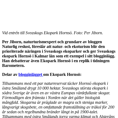
Vid entrén till Sveaskogs Ekopark Hornsö. Foto: Per Jiborn.
Per Jiborn, naturturismexpert och grundare av bloggen
Naturlig reslust, föreslår att natur- och ekoturism blir den
prioriterade näringen i Sveaskogs ekoparker och ger Sveaskogs
ekopark Hornsö i Kalmar län som ett exempel i sitt blogginlägg.
Han debatterar även Ekopark Hornsö i en replik i tidningen
Barometern.
Delar av
blogginlägget
om Ekopark Hornsö:
Tillsammans med ett par naturreservat täcker Hornsö ekopark i
östra Småland drygt 10 000 hektar. Sveaskogs största ekopark i
södra Sverige är även en av västra Europas värdefullaste skogar.
Förmodligen den främsta i Norden när det gäller biologisk
mångfald. Skogarna är präglade av magra och steniga marker,
långvarigt skogsbete, en omfattande framställning av träkol för 200
år sedan och regelbundna bränder långt in på 1900-talet.
Tillsammans med östra Smålands torra varma klimat och Alsteråns