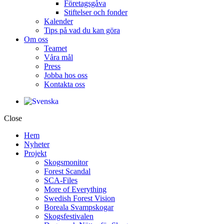
Företagsgåva
Stiftelser och fonder
Kalender
Tips på vad du kan göra
Om oss
Teamet
Våra mål​
Press
Jobba hos oss
Kontakta oss
Close
Hem
Nyheter
Projekt
Skogsmonitor
Forest Scandal
SCA-Files
More of Everything
Swedish Forest Vision
Boreala Svampskogar
Skogsfestivalen