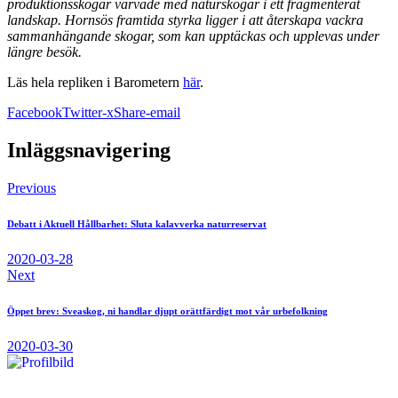
produktionsskogar varvade med naturskogar i ett fragmenterat
landskap. Hornsös framtida styrka ligger i att återskapa vackra
sammanhängande skogar, som kan upptäckas och upplevas under
längre besök.
Läs hela repliken i Barometern
här
.
Facebook
Twitter-x
Share-email
Inläggsnavigering
Previous
Debatt i Aktuell Hållbarhet: Sluta kalavverka naturreservat
2020-03-28
Next
Öppet brev: Sveaskog, ni handlar djupt orättfärdigt mot vår urbefolkning
2020-03-30