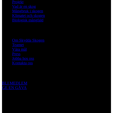
Projekt
Vad är en skog
Mångbruk i skogen
Klimatet och skogen
Biologisk mångfald
Om oss
Om Skydda Skogen
Teamet
Våra mål
Press
Jobba hos oss
Kontakta oss
Engagera dig
BLI MEDLEM
GE EN GÅVA