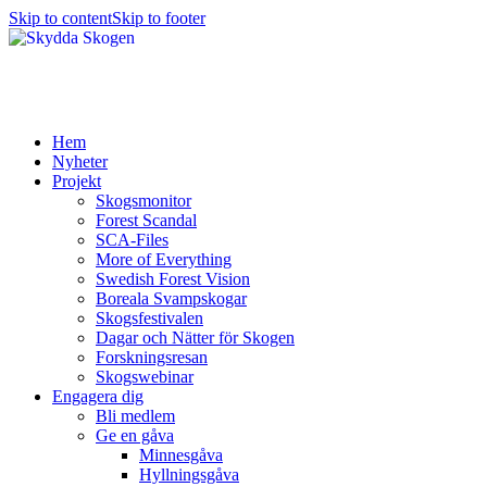
Skip to content
Skip to footer
Hem
Nyheter
Projekt
Skogsmonitor
Forest Scandal
SCA-Files
More of Everything
Swedish Forest Vision
Boreala Svampskogar
Skogsfestivalen
Dagar och Nätter för Skogen
Forskningsresan
Skogswebinar
Engagera dig
Bli medlem
Ge en gåva
Minnesgåva
Hyllningsgåva