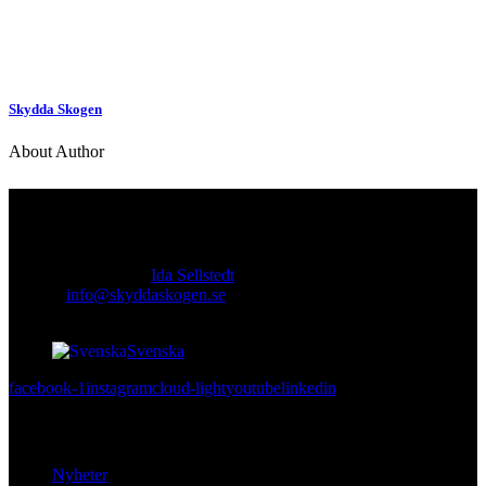
Skydda Skogen
About Author
Kontakt
Ansvarig utgivare:
Ida Sellstedt
E-mail
:
info@skyddaskogen.se
Org nr
: 802445-0168
Svenska
facebook-1
instagram
cloud-light
youtube
linkedin
Lär dig mer
Nyheter