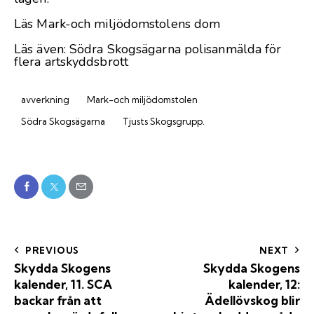
Läs
Mark-och miljödomstolens dom
Läs även:
Södra Skogsägarna polisanmälda för
flera artskyddsbrott
avverkning
Mark-och miljödomstolen
Södra Skogsägarna
Tjusts Skogsgrupp.
PREVIOUS
NEXT
Skydda Skogens
Skydda Skogens
kalender, 11. SCA
kalender, 12:
backar från att
Ädellövskog blir