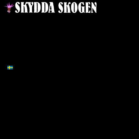
Ansvarig utgivare:
Ida Sellstedt
E-mail
:
info@skyddaskogen.se
Org nr
: 802445-0168
SVENSKA
Lär dig mer
Om oss
Nyheter
Om Skydda Skogen
Projekt
Teamet
Vad är en skog
Våra mål