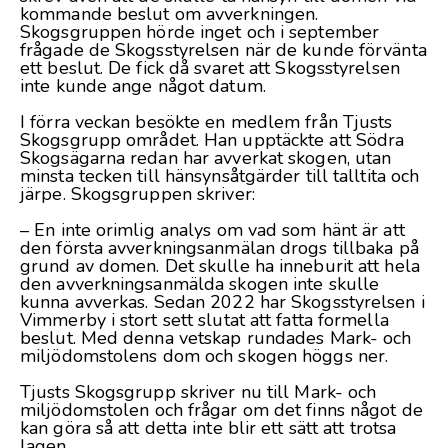
kommande beslut om avverkningen.
Skogsgruppen hörde inget och i september
frågade de Skogsstyrelsen när de kunde förvänta
ett beslut. De fick då svaret att Skogsstyrelsen
inte kunde ange något datum.
I förra veckan besökte en medlem från Tjusts
Skogsgrupp området. Han upptäckte att Södra
Skogsägarna redan har avverkat skogen, utan
minsta tecken till hänsynsåtgärder till talltita och
järpe. Skogsgruppen skriver:
– En inte orimlig analys om vad som hänt är att
den första avverkningsanmälan drogs tillbaka på
grund av domen. Det skulle ha inneburit att hela
den avverkningsanmälda skogen inte skulle
kunna avverkas. Sedan 2022 har Skogsstyrelsen i
Vimmerby i stort sett slutat att fatta formella
beslut. Med denna vetskap rundades Mark- och
miljödomstolens dom och skogen höggs ner.
Tjusts Skogsgrupp skriver nu till Mark- och
miljödomstolen och frågar om det finns något de
kan göra så att detta inte blir ett sätt att trotsa
lagen.