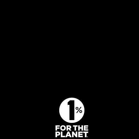
Mångbruk i skogen
Press
Klimatet och skogen
Jobba hos oss
Biologisk mångfald
Kontakta oss
Engagera dig
BLI MEDLEM
GE EN GÅVA