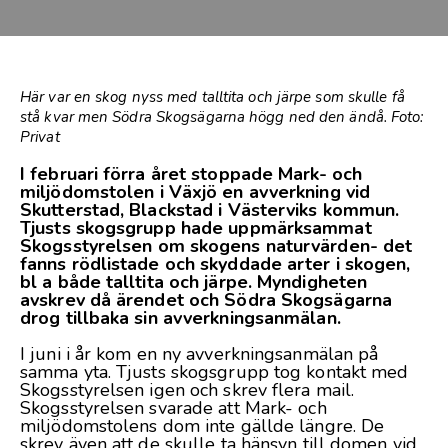
Här var en skog nyss med talltita och järpe som skulle få
stå kvar men Södra Skogsägarna högg ned den ändå. Foto:
Privat
I februari förra året stoppade Mark- och
miljödomstolen i Växjö en avverkning vid
Skutterstad, Blackstad i Västerviks kommun.
Tjusts skogsgrupp hade uppmärksammat
Skogsstyrelsen om skogens naturvärden- det
fanns rödlistade och skyddade arter i skogen,
bl a både talltita och järpe. Myndigheten
avskrev då ärendet och Södra Skogsägarna
drog tillbaka sin avverkningsanmälan.
I juni i år kom en ny avverkningsanmälan på
samma yta. Tjusts skogsgrupp tog kontakt med
Skogsstyrelsen igen och skrev flera mail.
Skogsstyrelsen svarade att Mark- och
miljödomstolens dom inte gällde längre. De
skrev även att de skulle ta hänsyn till domen vid