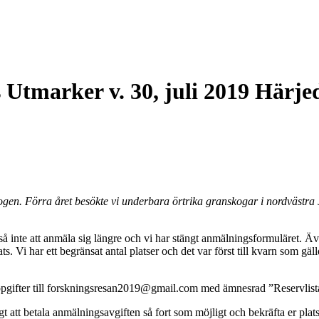
Utmarker v. 30, juli 2019 Härje
kogen. Förra året besökte vi underbara örtrika granskogar i nordvästra
å inte att anmäla sig längre och vi har stängt anmälningsformuläret. Även
lats. Vi har ett begränsat antal platser och det var först till kvarn som gäl
ppgifter till forskningsresan2019@gmail.com med ämnesrad ”Reservlista”
igt att betala anmälningsavgiften så fort som möjligt och bekräfta er plats