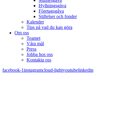
Minnesgåva
Hyllningsgåva
Företagsgåva
Stiftelser och fonder
Kalender
Tips på vad du kan göra
Om oss
Teamet
Våra mål​
Press
Jobba hos oss
Kontakta oss
facebook-1
instagram
cloud-light
youtube
linkedin