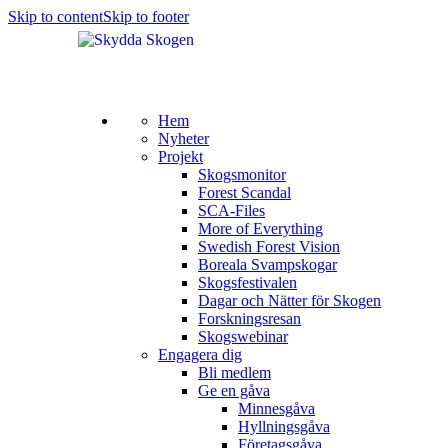
Skip to content
Skip to footer
Hem
Nyheter
Projekt
Skogsmonitor
Forest Scandal
SCA-Files
More of Everything
Swedish Forest Vision
Boreala Svampskogar
Skogsfestivalen
Dagar och Nätter för Skogen
Forskningsresan
Skogswebinar
Engagera dig
Bli medlem
Ge en gåva
Minnesgåva
Hyllningsgåva
Företagsgåva