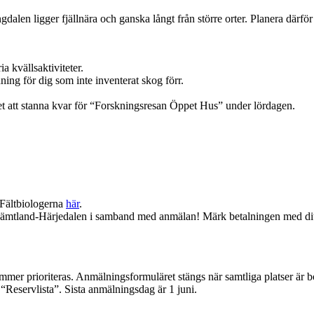
alen ligger fjällnära och ganska långt från större orter. Planera därför d
 kvällsaktiviteter.
ning för dig som inte inventerat skog förr.
 att stanna kvar för “Forskningsresan Öppet Hus” under lördagen.
i Fältbiologerna
här
.
n Jämtland-Härjedalen i samband med anmälan! Märk betalningen med di
 kommer prioriteras. Anmälningsformuläret stängs när samtliga platser är
“Reservlista”. Sista anmälningsdag är 1 juni.