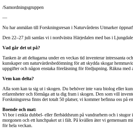
/Samordningsgruppen
—
Nu har anmälan till Forskningsresan i Naturvårdens Utmarker öppnat
Den 22–27 juli samlas vi i nordvästra Härjedalen med bas i Ljungdalen,
Vad går det ut på?
Tanken är att deltagarna under en veckas tid inventerar intressanta 
kunskaper om naturvärdesbedömning för att skydda skogar hemmavid. Al
uppgifter och någon enstaka föreläsning för fördjupning. Räkna med att
Vem kan delta?
Alla som kan ta sig ut i skogen. Du behöver inte vara biolog eller kun
erfarenheter och förmåga att ta dig fram i skogen. Den som vill inven
Forskningsresa finns det totalt 50 platser, vi kommer befinna oss på e
Boende och mat:
Vi bor i enkla dubbel- eller flerbäddsrum på vandrarhem och i stugor i 
morgonen och ett lunchpaket ut i fält. På kvällen äter vi gemensam mid
för hela veckan.