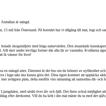
! Anmälan är stängd.
 15 mil från Östersund. På boendet har vi tillgång till mat, logi och sam
och hotade skogsmiljöer med höga naturvärden. Den insamlade kunskapen 
lt sker under trevliga former där alla lär av varandra. Kvällarna ägnas
 få vänner för livet!
na en mängd arter. Däremot är det bra om du brinner av nyfikenhet och vi
tera i lugn takt ska kunna göra det. Dina ögon kommer att upptäcka sådan
n mer avlägsen plats, detta medför viss utmaning att samordna dit- och he
Ljungdalen, med utsikt över älv och fjäll. Det finns också möjlighet att
dag efter återkomst. Vill du ha kött i din mat måste du ta med det själv