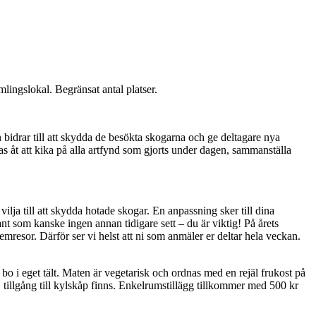
lingslokal. Begränsat antal platser.
bidrar till att skydda de besökta skogarna och ge deltagare nya
 åt att kika på alla artfynd som gjorts under dagen, sammanställa
lja till att skydda hotade skogar. En anpassning sker till dina
t som kanske ingen annan tidigare sett – du är viktig! På årets
mresor. Därför ser vi helst att ni som anmäler er deltar hela veckan.
 bo i eget tält. Maten är vegetarisk och ordnas med en rejäl frukost på
, tillgång till kylskåp finns. Enkelrumstillägg tillkommer med 500 kr