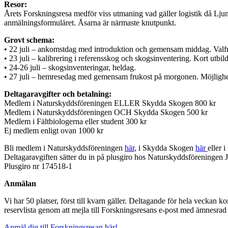
Resor:
Årets Forskningsresa medför viss utmaning vad gäller logistik då Ljungd
anmälningsformuläret. Åsarna är närmaste knutpunkt.
Grovt schema:
• 22 juli – ankomstdag med introduktion och gemensam middag. Valfria
• 23 juli – kalibrering i referensskog och skogsinventering. Kort utbild
• 24-26 juli – skogsinventeringar, heldag.
• 27 juli – hemresedag med gemensam frukost på morgonen. Möjlighet
Deltagaravgifter och betalning:
Medlem i Naturskyddsföreningen ELLER Skydda Skogen 800 kr
Medlem i Naturskyddsföreningen OCH Skydda Skogen 500 kr
Medlem i Fältbiologerna eller student 300 kr
Ej medlem enligt ovan 1000 kr
Bli medlem i Naturskyddsföreningen
här
, i Skydda Skogen
här
eller 
Deltagaravgiften sätter du in på plusgiro hos Naturskyddsföreninge
Plusgiro nr 174518-1
Anmälan
Vi har 50 platser, först till kvarn gäller. Deltagande för hela veckan
reservlista genom att mejla till Forskningsresans e-post med ämnesrad 
Anmäl dig till Forskningsresan här!