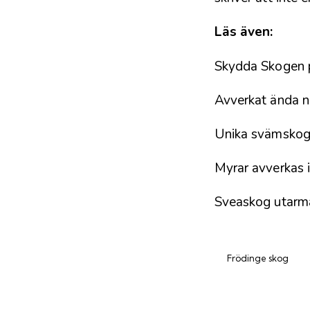
Läs även:
Skydda Skogen p
Avverkat ända n
Unika svämskoga
Myrar avverkas
Sveaskog utarm
Frödinge skog