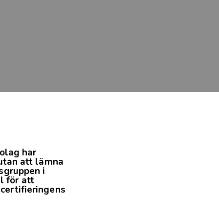
olag har
utan att lämna
sgruppen i
för att
ertifieringens