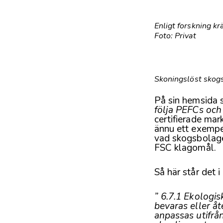
Enligt forskning kr
Foto: Privat
Skoningslöst skogs
På sin hemsida s
följa PEFCs oc
certifierade mar
ännu ett exempel 
vad skogsbolage
FSC klagomål.
Så här står det i
” 6.7.1 Ekologi
bevaras eller å
anpassas utifrå