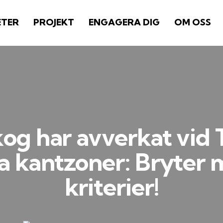
ETER
PROJEKT
ENGAGERA DIG
OM OSS
og har avverkat vid
a kantzoner: Bryter
kriterier!