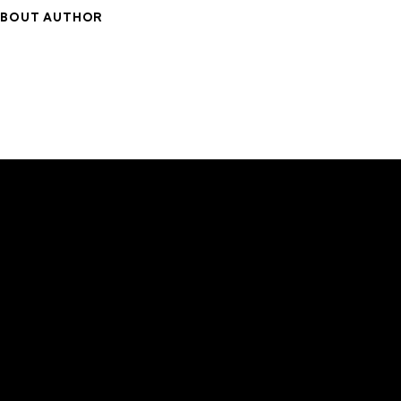
BOUT AUTHOR
Om oss
Eng
Om Skydda Skogen
Teamet
Våra mål
Press