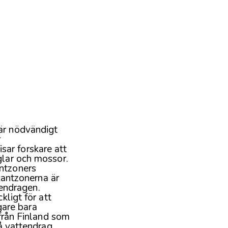
är nödvändigt
r
sar forskare att
glar och mossor.
antzoners
 kantzonerna är
tendragen.
kligt för att
are bara
 från Finland som
å vattendrag.