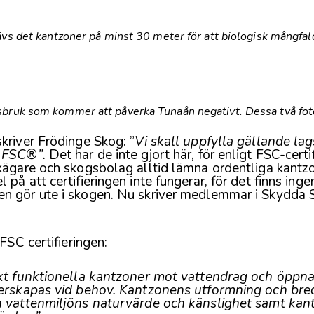
ävs det kantzoner på minst 30 meter för att biologisk mångfal
bruk som kommer att påverka Tunaån negativt. Dessa två fot
kriver Frödinge Skog: ”
Vi skall uppfylla gällande lag
h FSC®”.
Det har de inte gjort här, för enligt FSC-certi
kägare och skogsbolag alltid lämna ordentliga kantzo
på att certifieringen inte fungerar, för det finns inge
n gör ute i skogen. Nu skriver medlemmar i Skydda 
 FSC certifieringen:
skt funktionella kantzoner mot vattendrag och öppna
terskapas vid behov. Kantzonens utformning och bre
n vattenmiljöns naturvärde och känslighet samt ka