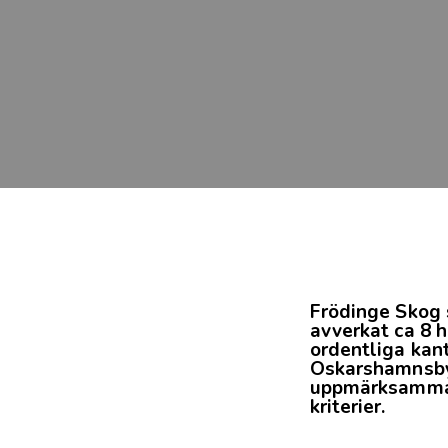
Frödinge Skog 
avverkat ca 8 
ordentliga kan
Oskarshamnsby
uppmärksamma d
kriterier.