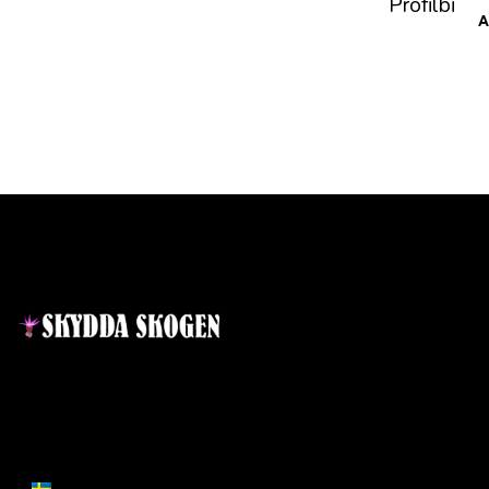
A
Kontakt
Lär dig mer
Nyheter
Projekt
Ansvarig utgivare:
Ida Sellstedt
E-mail
:
info@skyddaskogen.se
Vad är en skog
Org nr
: 802445-0168
Mångbruk i skogen
SVENSKA