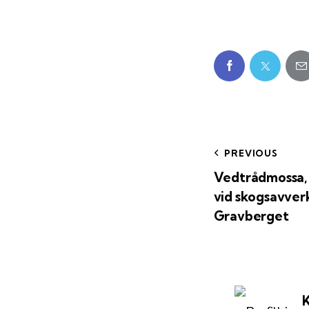
PREVIOUS
Vedtrådmossa, 
vid skogsavverk
Gravberget
K