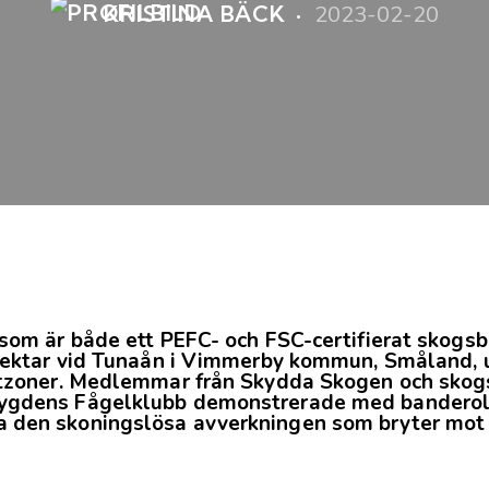
2023-02-20
KRISTINA BÄCK
som är både ett PEFC- och FSC-certifierat skogsb
hektar vid Tunaån i Vimmerby kommun, Småland, 
tzoner. Medlemmar från Skydda Skogen och skog
gdens Fågelklubb demonstrerade med banderoll 
en skoningslösa avverkningen som bryter mot c