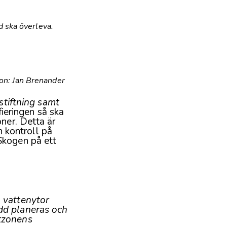
d ska överleva.
on: Jan Brenander
stiftning samt
fieringen så ska
ner. Detta är
n kontroll på
Skogen på ett
 vattenytor
dd planeras och
ntzonens