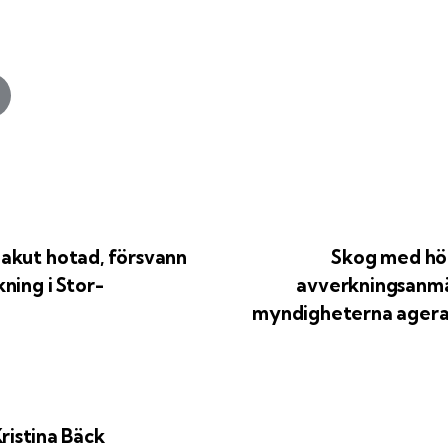
akut hotad, försvann
Skog med hö
ning i Stor-
avverkningsanmäl
myndigheterna agerar
ristina Bäck