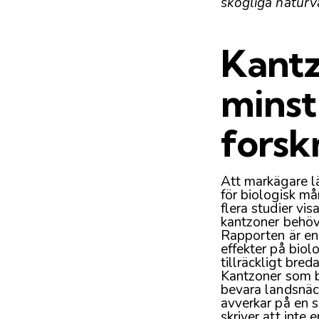
skogliga naturv
Kantz
minst
forsk
Att markägare l
för biologisk må
flera
studier
visa
kantzoner behöv
Rapporten är en
effekter på biol
tillräckligt bred
Kantzoner som ba
bevara landsnäc
avverkar på en s
skriver att inte