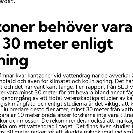
ärden.”
oner behöver vara
 30 meter enligt
ning
ämnar kvar kantzoner vid vattendrag när de avverkar 
ngfald och även för klimatet och kolinlagring. Det ha
t och det har varit känt länge. I
en rapport
från SLU vi
er vara minst 30 meter för att bevara bland annat få
 genomgång av ett tiotal vetenskapliga studier av k
ogisk mångfald och enligt studierna är det viktigt att
a. Ju bredare desto fler arter, minst 30 meter från vat
ra är 10 meter breda anser forskarna inte vara tillräc
kor och mossor. De rekommenderar också att markäg
ida om ett vattendrag i taget. Det finns även studier
 ens 30 meter räcker för att skydda mikroklimat vid sm