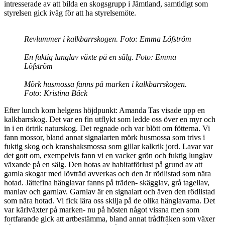
intresserade av att bilda en skogsgrupp i Jämtland, samtidigt som
styrelsen gick iväg för att ha styrelsemöte.
Revlummer i kalkbarrskogen. Foto: Emma Löfström
En fuktig lunglav växte på en sälg. Foto: Emma
Löfström
Mörk husmossa fanns på marken i kalkbarrskogen.
Foto: Kristina Bäck
Efter lunch kom helgens höjdpunkt: Amanda Tas visade upp en
kalkbarrskog. Det var en fin utflykt som ledde oss över en myr och
in i en örtrik naturskog. Det regnade och var blött om fötterna. Vi
fann mossor, bland annat signalarten mörk husmossa som trivs i
fuktig skog och kranshaksmossa som gillar kalkrik jord. Lavar var
det gott om, exempelvis fann vi en vacker grön och fuktig lunglav
växande på en sälg. Den hotas av habitatförlust på grund av att
gamla skogar med lövträd avverkas och den är rödlistad som nära
hotad. Jättefina hänglavar fanns på träden- skägglav, grå tagellav,
manlav och garnlav. Garnlav är en signalart och även den rödlistad
som nära hotad. Vi fick lära oss skilja på de olika hänglavarna. Det
var kärlväxter på marken- nu på hösten något vissna men som
fortfarande gick att artbestämma, bland annat trådfräken som växer