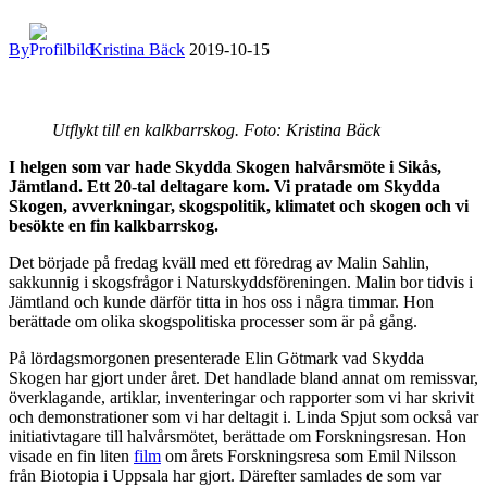
By
Kristina Bäck
2019-10-15
Utflykt till en kalkbarrskog. Foto: Kristina Bäck
I helgen som var hade Skydda Skogen halvårsmöte i Sikås,
Jämtland. Ett 20-tal deltagare kom. Vi pratade om Skydda
Skogen, avverkningar, skogspolitik, klimatet och skogen och vi
besökte en fin kalkbarrskog.
Det började på fredag kväll med ett föredrag av Malin Sahlin,
sakkunnig i skogsfrågor i Naturskyddsföreningen. Malin bor tidvis i
Jämtland och kunde därför titta in hos oss i några timmar. Hon
berättade om olika skogspolitiska processer som är på gång.
På lördagsmorgonen presenterade Elin Götmark vad Skydda
Skogen har gjort under året. Det handlade bland annat om remissvar,
överklagande, artiklar, inventeringar och rapporter som vi har skrivit
och demonstrationer som vi har deltagit i. Linda Spjut som också var
initiativtagare till halvårsmötet, berättade om Forskningsresan. Hon
visade en fin liten
film
om årets Forskningsresa som Emil Nilsson
från Biotopia i Uppsala har gjort. Därefter samlades de som var