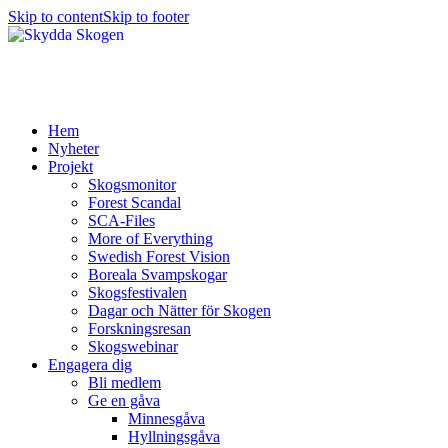
Skip to content
Skip to footer
Hem
Nyheter
Projekt
Skogsmonitor
Forest Scandal
SCA-Files
More of Everything
Swedish Forest Vision
Boreala Svampskogar
Skogsfestivalen
Dagar och Nätter för Skogen
Forskningsresan
Skogswebinar
Engagera dig
Bli medlem
Ge en gåva
Minnesgåva
Hyllningsgåva