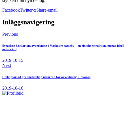
stycken från byn deltog.
Facebook
Twitter-x
Share-email
Inläggsnavigering
Previous
Sveaskog backar om avverkning i Maskaure sameby – en efterkonstruktion, menar ideell
naturvård
2019-10-15
Next
Urskogsartad grannaturskog planerad för avverkning i Dikanäs
2019-10-16