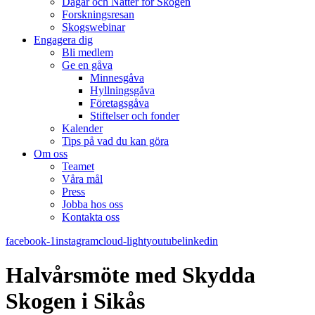
Dagar och Nätter för Skogen
Forskningsresan
Skogswebinar
Engagera dig
Bli medlem
Ge en gåva
Minnesgåva
Hyllningsgåva
Företagsgåva
Stiftelser och fonder
Kalender
Tips på vad du kan göra
Om oss
Teamet
Våra mål​
Press
Jobba hos oss
Kontakta oss
facebook-1
instagram
cloud-light
youtube
linkedin
Halvårsmöte med Skydda
Skogen i Sikås