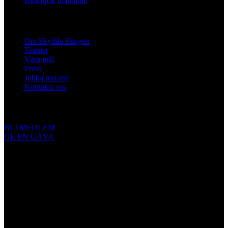
Biologisk mångfald
Om oss
Om Skydda Skogen
Teamet
Våra mål
Press
Jobba hos oss
Kontakta oss
Engagera dig
BLI MEDLEM
GE EN GÅVA