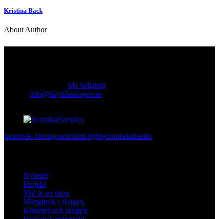
Kristina Bäck
About Author
Kontakt
Ansvarig utgivare:
Ida Sellstedt
E-mail
:
info@skyddaskogen.se
Org nr
: 802445-0168
Svenska
facebook-1
instagram
cloud-light
youtube
linkedin
Lär dig mer
Nyheter
Projekt
Vad är en skog
Mångbruk i skogen
Klimatet och skogen