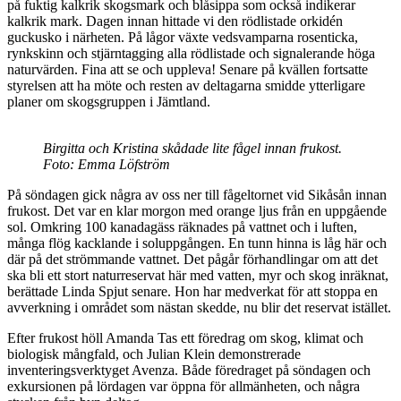
på fuktig kalkrik skogsmark och blåsippa som också indikerar
kalkrik mark. Dagen innan hittade vi den rödlistade orkidén
guckusko i närheten. På lågor växte vedsvamparna rosenticka,
rynkskinn och stjärntagging alla rödlistade och signalerande höga
naturvärden. Fina att se och uppleva! Senare på kvällen fortsatte
styrelsen att ha möte och resten av deltagarna smidde ytterligare
planer om skogsgruppen i Jämtland.
Birgitta och Kristina skådade lite fågel innan frukost.
Foto: Emma Löfström
På söndagen gick några av oss ner till fågeltornet vid Sikåsån innan
frukost. Det var en klar morgon med orange ljus från en uppgående
sol. Omkring 100 kanadagäss räknades på vattnet och i luften,
många flög kacklande i soluppgången. En tunn hinna is låg här och
där på det strömmande vattnet. Det pågår förhandlingar om att det
ska bli ett stort naturreservat här med vatten, myr och skog inräknat,
berättade Linda Spjut senare. Hon har medverkat för att stoppa en
avverkning i området som nästan skedde, nu blir det reservat istället.
Efter frukost höll Amanda Tas ett föredrag om skog, klimat och
biologisk mångfald, och Julian Klein demonstrerade
inventeringsverktyget Avenza. Både föredraget på söndagen och
exkursionen på lördagen var öppna för allmänheten, och några