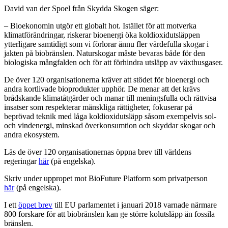
David van der Spoel från Skydda Skogen säger:
– Bioekonomin utgör ett globalt hot. Istället för att motverka
klimatförändringar, riskerar bioenergi öka koldioxidutsläppen
ytterligare samtidigt som vi förlorar ännu fler värdefulla skogar i
jakten på biobränslen. Naturskogar måste bevaras både för den
biologiska mångfalden och för att förhindra utsläpp av växthusgaser.
De över 120 organisationerna kräver att stödet för bioenergi och
andra kortlivade bioprodukter upphör. De menar att det krävs
brådskande klimatåtgärder och manar till meningsfulla och rättvisa
insatser som respekterar mänskliga rättigheter, fokuserar på
beprövad teknik med låga koldioxidutsläpp såsom exempelvis sol-
och vindenergi, minskad överkonsumtion och skyddar skogar och
andra ekosystem.
Läs de över 120 organisationernas öppna brev till världens
regeringar
här
(på engelska).
Skriv under uppropet mot BioFuture Platform som privatperson
här
(på engelska).
I ett
öppet brev
till EU parlamentet i januari 2018 varnade närmare
800 forskare för att biobränslen kan ge större kolutsläpp än fossila
bränslen.