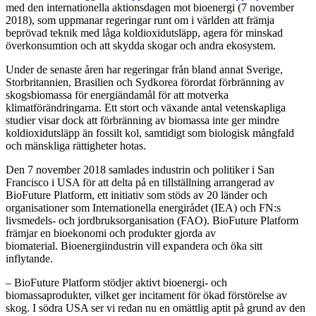
med den internationella aktionsdagen mot bioenergi (7 november
2018), som uppmanar regeringar runt om i världen att främja
beprövad teknik med låga koldioxidutsläpp, agera för minskad
överkonsumtion och att skydda skogar och andra ekosystem.
Under de senaste åren har regeringar från bland annat Sverige,
Storbritannien, Brasilien och Sydkorea förordat förbränning av
skogsbiomassa för energiändamål för att motverka
klimatförändringarna. Ett stort och växande antal vetenskapliga
studier visar dock att förbränning av biomassa inte ger mindre
koldioxidutsläpp än fossilt kol, samtidigt som biologisk mångfald
och mänskliga rättigheter hotas.
Den 7 november 2018 samlades industrin och politiker i San
Francisco i USA för att delta på en tillställning arrangerad av
BioFuture Platform, ett initiativ som stöds av 20 länder och
organisationer som Internationella energirådet (IEA) och FN:s
livsmedels- och jordbruksorganisation (FAO). BioFuture Platform
främjar en bioekonomi och produkter gjorda av
biomaterial. Bioenergiindustrin vill expandera och öka sitt
inflytande.
– BioFuture Platform stödjer aktivt bioenergi- och
biomassaprodukter, vilket ger incitament för ökad förstörelse av
skog. I södra USA ser vi redan nu en omättlig aptit på grund av den