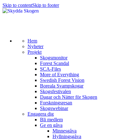
Skip to content
Skip to footer
Hem
Nyheter
Projekt
Skogsmonitor
Forest Scandal
SCA-Files
More of Everything
Swedish Forest Vision
Boreala Svampskogar
Skogsfestivalen
Dagar och Nätter för Skogen
Forskningsresan
Skogswebinar
Engagera dig
Bli medlem
Ge en gåva
Minnesgåva
Hyllningsgåva