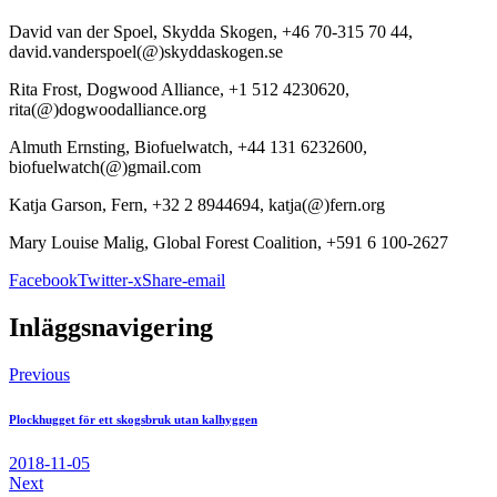
David van der Spoel, Skydda Skogen, +46 70-315 70 44,
david.vanderspoel(@)skyddaskogen.se
Rita Frost, Dogwood Alliance, +1 512 4230620,
rita(@)dogwoodalliance.org
Almuth Ernsting, Biofuelwatch, +44 131 6232600,
biofuelwatch(@)gmail.com
Katja Garson, Fern, +32 2 8944694, katja(@)fern.org
Mary Louise Malig, Global Forest Coalition, +591 6 100-2627
Facebook
Twitter-x
Share-email
Inläggsnavigering
Previous
Plockhugget för ett skogsbruk utan kalhyggen
2018-11-05
Next