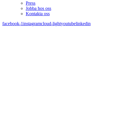
Press
Jobba hos oss
Kontakta oss
facebook-1
instagram
cloud-light
youtube
linkedin