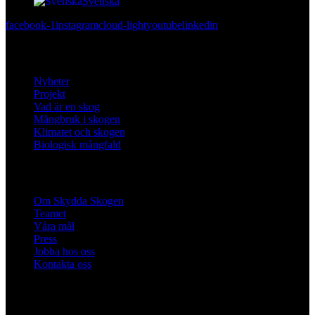
Svenska
facebook-1
instagram
cloud-light
youtube
linkedin
Lär dig mer
Nyheter
Projekt
Vad är en skog
Mångbruk i skogen
Klimatet och skogen
Biologisk mångfald
Om oss
Om Skydda Skogen
Teamet
Våra mål
Press
Jobba hos oss
Kontakta oss
Engagera dig