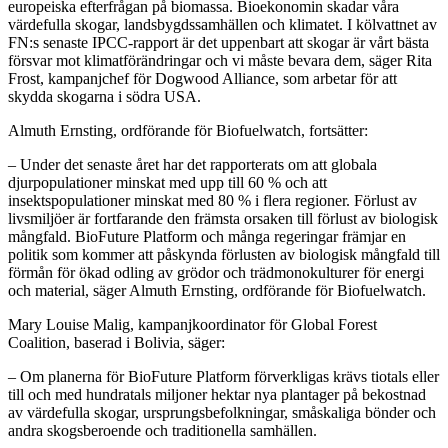
europeiska efterfrågan på biomassa. Bioekonomin skadar våra
värdefulla skogar, landsbygdssamhällen och klimatet. I kölvattnet av
FN:s senaste IPCC-rapport är det uppenbart att skogar är vårt bästa
försvar mot klimatförändringar och vi måste bevara dem, säger Rita
Frost, kampanjchef för Dogwood Alliance, som arbetar för att
skydda skogarna i södra USA.
Almuth Ernsting, ordförande för Biofuelwatch, fortsätter:
– Under det senaste året har det rapporterats om att globala
djurpopulationer minskat med upp till 60 % och att
insektspopulationer minskat med 80 % i flera regioner. Förlust av
livsmiljöer är fortfarande den främsta orsaken till förlust av biologisk
mångfald. BioFuture Platform och många regeringar främjar en
politik som kommer att påskynda förlusten av biologisk mångfald till
förmån för ökad odling av grödor och trädmonokulturer för energi
och material, säger Almuth Ernsting, ordförande för Biofuelwatch.
Mary Louise Malig, kampanjkoordinator för Global Forest
Coalition, baserad i Bolivia, säger:
– Om planerna för BioFuture Platform förverkligas krävs tiotals eller
till och med hundratals miljoner hektar nya plantager på bekostnad
av värdefulla skogar, ursprungsbefolkningar, småskaliga bönder och
andra skogsberoende och traditionella samhällen.