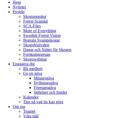
Hem
Nyheter
Projekt
Skogsmonitor
Forest Scandal
SCA-Files
More of Everything
Swedish Forest Vision
Boreala Svampskogar
Skogsfestivalen
Dagar och Nätter för Skogen
Forskningsresan
Skogswebinar
Engagera dig
Bli medlem
Ge en gåva
Minnesgåva
Hyllningsgåva
Företagsgåva
Stiftelser och fonder
Kalender
Tips på vad du kan göra
Om oss
Teamet
Våra mål​