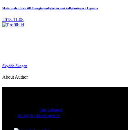
Skriv under brev till Energimyndigheten mot tallplantager i Uganda
2018-11-08
Skydda Skogen
About Author
Kontakt
Ansvarig utgivare:
Ida Sellstedt
E-mail
:
info@skyddaskogen.se
Org nr
: 802445-0168