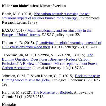
Källor om biobränslens klimatpåverkan
Booth, M. S. (2018).
Not carbon neutral: Assessing the net
emissions impact of residues burned for bioenergy
. Environmental
Research Letters 13 (3).
EASAC (2017).
Multi-functionality and sustainability in the
European Union’s forests
. EASAC policy report 32.
Holtsmark, B. (2015).
Quantifying the global warming potential of
CO2 emissions from wood fuels
. GCB Bioenergy 7(2), 195-206.
Ter-Mikaelian, M. T., Colombo, S. J. & Chen, J. (2015).
The
Burning Question: Does Forest Bioenergy Reduce Carbon
Emissions? A Review of Common Misconceptions about Forest
Carbon Accounting
. Journal of Forestry 113 (1), 57-68.
Johnston, C. M. T. & van Kooten, G. C. (2015).
Back to the past:
Burning wood to save the globe
. Ecological Economics 120, 185-
193.
Hartmut, M. (2012).
The Nonsense of Biofuels
. Angewandte
Chemie 51 (11): 2516-2518.
Kontakt: