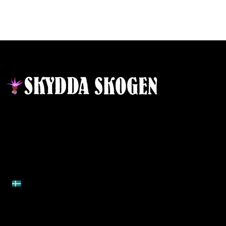
Kontakt
Ansvarig utgivare:
Ida Sellstedt
E-mail
:
info@skyddaskogen.se
Org nr
: 802445-0168
SVENSKA