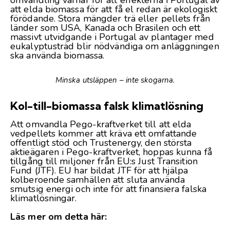
omvandling varnar för att effekterna i Portugal av
att elda biomassa för att få el redan är ekologiskt
förödande. Stora mängder trä eller pellets från
länder som USA, Kanada och Brasilen och ett
massivt utvidgande i Portugal av plantager med
eukalyptusträd blir nödvändiga om anläggningen
ska använda biomassa.
Minska utsläppen – inte skogarna.
Kol-till-biomassa
falsk klimatlösning
Att omvandla Pego-kraftverket till att elda
vedpellets kommer att kräva ett omfattande
offentligt stöd och Trustenergy, den största
aktieägaren i Pego-kraftverket, hoppas kunna få
tillgång till miljoner från EU:s Just Transition
Fund (JTF). EU har bildat JTF för att hjälpa
kolberoende samhällen att sluta använda
smutsig energi och inte för att finansiera falska
klimatlösningar.
Läs mer om detta här: