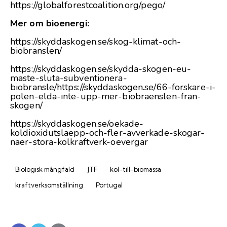
https://globalforestcoalition.org/pego/
Mer om bioenergi:
https://skyddaskogen.se/skog-klimat-och-
biobranslen/
https://skyddaskogen.se/skydda-skogen-eu-
maste-sluta-subventionera-
biobransle/
https://skyddaskogen.se/66-forskare-i-
polen-elda-inte-upp-mer-biobraenslen-fran-
skogen/
https://skyddaskogen.se/oekade-
koldioxidutslaepp-och-fler-avverkade-skogar-
naer-stora-kolkraftverk-oevergar
Biologisk mångfald
JTF
kol-till-biomassa
kraftverksomställning
Portugal