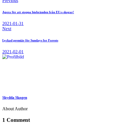
Facebook
Twitter-
Share-
Inläggsnavigering
Previous
x
email
Agera för att stoppa biobränslen från EU:s skogar!
2021-01-31
Next
Lyckad premiär för Sundays for Forests
2021-02-01
Skydda Skogen
About Author
1 Comment