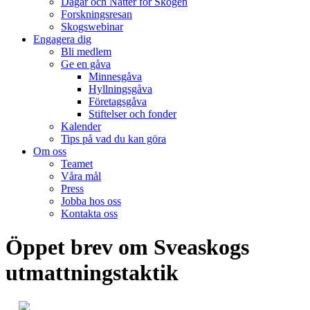
Dagar och Nätter för Skogen
Forskningsresan
Skogswebinar
Engagera dig
Bli medlem
Ge en gåva
Minnesgåva
Hyllningsgåva
Företagsgåva
Stiftelser och fonder
Kalender
Tips på vad du kan göra
Om oss
Teamet
Våra mål​
Press
Jobba hos oss
Kontakta oss
facebook-
instagram
cloud-
youtube
linkedin
Öppet brev om Sveaskogs
1
light
utmattningstaktik