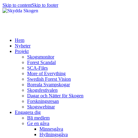
Skip to content
Skip to footer
Hem
Nyheter
Projekt
Skogsmonitor
Forest Scandal
SCA-Files
More of Everything
Swedish Forest Vision
Boreala Svampskogar
Skogsfestivalen
Dagar och Nätter för Skogen
Forskningsresan
Skogswebinar
Engagera dig
Bli medlem
Ge en gåva
Minnesgåva
Hyllningsgåva