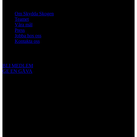
Om oss
Om Skydda Skogen
Teamet
Våra mål
Press
Jobba hos oss
Kontakta oss
Engagera dig
BLI MEDLEM
GE EN GÅVA