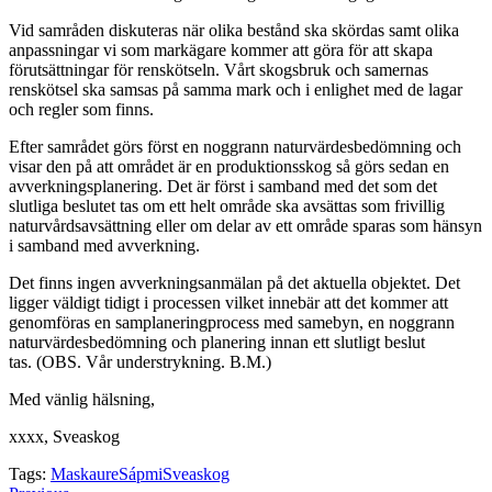
Vid samråden diskuteras när olika bestånd ska skördas samt olika
anpassningar vi som markägare kommer att göra för att skapa
förutsättningar för renskötseln. Vårt skogsbruk och samernas
renskötsel ska samsas på samma mark och i enlighet med de lagar
och regler som finns.
Efter samrådet görs först en noggrann naturvärdesbedömning och
visar den på att området är en produktionsskog så görs sedan en
avverkningsplanering. Det är först i samband med det som det
slutliga beslutet tas om ett helt område ska avsättas som frivillig
naturvårdsavsättning eller om delar av ett område sparas som hänsyn
i samband med avverkning.
Det finns ingen avverkningsanmälan på det aktuella objektet. Det
ligger väldigt tidigt i processen vilket innebär att det kommer att
genomföras en samplaneringprocess med samebyn, en noggrann
naturvärdesbedömning och planering innan ett slutligt beslut
tas. (OBS. Vår understrykning. B.M.)
Med vänlig hälsning,
xxxx, Sveaskog
Tags:
Maskaure
Sápmi
Sveaskog