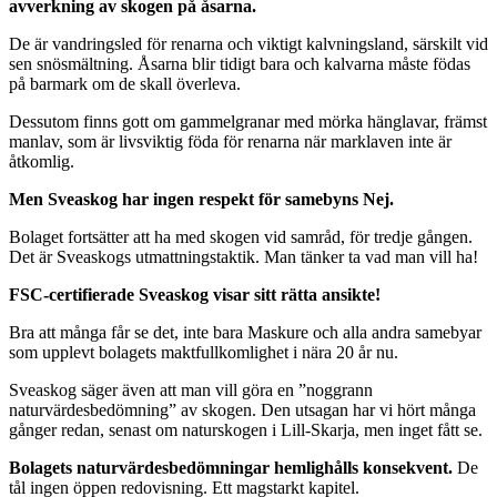
avverkning av skogen på åsarna.
De är vandringsled för renarna och viktigt kalvningsland, särskilt vid
sen snösmältning. Åsarna blir tidigt bara och kalvarna måste födas
på barmark om de skall överleva.
Dessutom finns gott om gammelgranar med mörka hänglavar, främst
manlav, som är livsviktig föda för renarna när marklaven inte är
åtkomlig.
Men Sveaskog har ingen respekt för samebyns Nej.
Bolaget fortsätter att ha med skogen vid samråd, för tredje gången.
Det är Sveaskogs utmattningstaktik. Man tänker ta vad man vill ha!
FSC-certifierade Sveaskog visar sitt rätta ansikte!
Bra att många får se det, inte bara Maskure och alla andra samebyar
som upplevt bolagets maktfullkomlighet i nära 20 år nu.
Sveaskog säger även att man vill göra en ”noggrann
naturvärdesbedömning” av skogen. Den utsagan har vi hört många
gånger redan, senast om naturskogen i Lill-Skarja, men inget fått se.
Bolagets naturvärdesbedömningar hemlighålls konsekvent.
De
tål ingen öppen redovisning. Ett magstarkt kapitel.