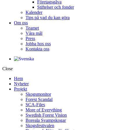
Företagsgåva
Stiftelser och fonder
Kalender
Tips på vad du kan göra
Om oss
Teamet
Våra mål​
Press
Jobba hos oss
Kontakta oss
Close
Hem
Nyheter
Projekt
Skogsmonitor
Forest Scandal
SCA-Files
More of Everything
Swedish Forest Vision
Boreala Svampskogar
Skogsfestivalen