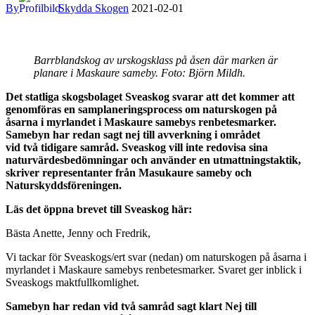
By
Skydda Skogen
2021-02-01
Barrblandskog av urskogsklass på åsen där marken är
planare i Maskaure sameby. Foto: Björn Mildh.
Det statliga skogsbolaget Sveaskog svarar att det kommer att
genomföras en samplaneringsprocess om naturskogen på
åsarna i myrlandet i Maskaure samebys renbetesmarker.
Samebyn har redan sagt nej till avverkning i området
vid två tidigare samråd. Sveaskog vill inte redovisa sina
naturvärdesbedömningar och använder en utmattningstaktik,
skriver
representanter från Masukaure sameby och
Naturskyddsföreningen.
Läs det öppna brevet till Sveaskog här:
Bästa Anette, Jenny och Fredrik,
Vi tackar för Sveaskogs/ert svar (nedan) om naturskogen på åsarna i
myrlandet i Maskaure samebys renbetesmarker. Svaret ger inblick i
Sveaskogs maktfullkomlighet.
Samebyn har redan vid två samråd sagt klart Nej till