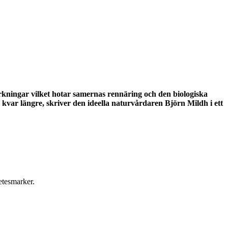
erkningar vilket hotar samernas rennäring och den biologiska
g kvar längre
, skriver den ideella naturvårdaren Björn Mildh i ett
etesmarker.