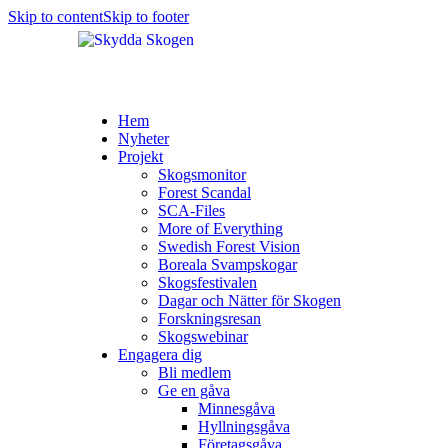
Skip to content
Skip to footer
Hem
Nyheter
Projekt
Skogsmonitor
Forest Scandal
SCA-Files
More of Everything
Swedish Forest Vision
Boreala Svampskogar
Skogsfestivalen
Dagar och Nätter för Skogen
Forskningsresan
Skogswebinar
Engagera dig
Bli medlem
Ge en gåva
Minnesgåva
Hyllningsgåva
Företagsgåva