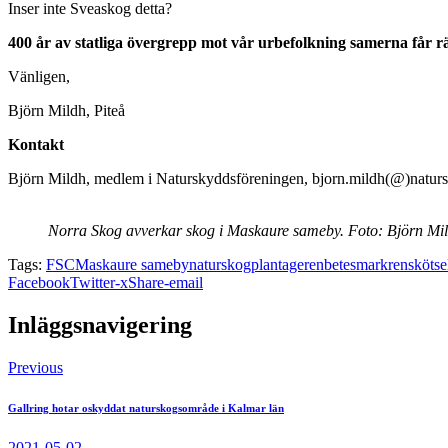
Inser inte Sveaskog detta?
400 år av statliga övergrepp mot vår urbefolkning samerna får r
Vänligen,
Björn Mildh, Piteå
Kontakt
Björn Mildh, medlem i Naturskyddsföreningen, bjorn.mildh(@)naturs
Norra Skog avverkar skog i Maskaure sameby. Foto: Björn Mil
Tags:
FSC
Maskaure sameby
naturskog
plantage
renbetesmark
renskötse
Facebook
Twitter-x
Share-email
Inläggsnavigering
Previous
Gallring hotar oskyddat naturskogsområde i Kalmar län
2021-05-02