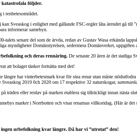
atastrofala följder.
g i renbetesområdet.
j kan Sveaskog i enlighet med gällande FSC-regler låta ärendet gå till ”
bara informerar samebyn.
-talets senare del som de ärvda, redan av Gustav Wasa erkända lappskat
tatliga myndigheter Domänstyrelsen, sedermera Domänverket, uppgiften att
 urbefolkning och deras rennäring.
De senaste 20 åren är det statliga 
t att bolaget tänker fortsätta med det!
nte längre har vinterbetesmark kvar för sina renar utan måste stödutfod
de Sveaskog 2019 0ch 2020 om 17 respektive 32 naturskogar,
sammanla
å träden eller renlav på marken etablera sig tillräckligt innan nästa sl
amebys marker i Norrbotten och visar renarnas villkoridag. (Här är det
 ingen urbefolkning kvar längre. Då har vi ”utrotat” den!