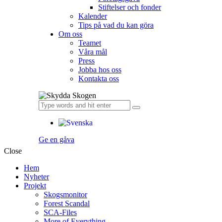
Stiftelser och fonder
Kalender
Tips på vad du kan göra
Om oss
Teamet
Våra mål​
Press
Jobba hos oss
Kontakta oss
Ge en gåva
Close
Hem
Nyheter
Projekt
Skogsmonitor
Forest Scandal
SCA-Files
More of Everything