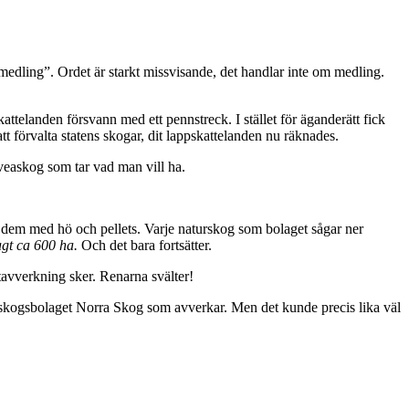
medling”. Ordet är starkt missvisande, det handlar inte om medling.
telanden försvann med ett pennstreck. I stället för äganderätt fick
 förvalta statens skogar, dit lappskattelanden nu räknades.
Sveaskog som tar vad man vill ha.
ra dem med hö och pellets. Varje naturskog som bolaget sågar ner
gt ca 600 ha.
Och det bara fortsätter.
utavverkning sker. Renarna svälter!
 skogsbolaget Norra Skog som avverkar. Men det kunde precis lika väl