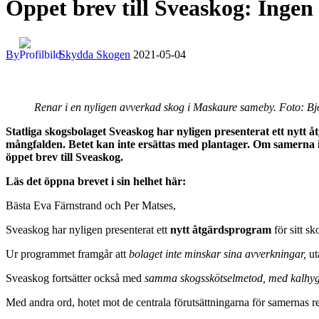
Öppet brev till Sveaskog: Ingen
By
Skydda Skogen
2021-05-04
Renar i en nyligen avverkad skog i Maskaure sameby. Foto: Bj
Statliga skogsbolaget Sveaskog har nyligen presenterat ett nytt 
mångfalden. Betet kan inte ersättas med plantager.
Om samerna in
öppet brev till Sveaskog.
Läs det öppna brevet i sin helhet här:
Bästa Eva Färnstrand och Per Matses,
Sveaskog har nyligen presenterat ett
nytt åtgärdsprogram
för sitt s
Ur programmet framgår att
bolaget inte minskar sina avverkningar,
ut
Sveaskog fortsätter också med
samma skogsskötselmetod,
med
k
alh
y
Med andra ord, hotet mot de centrala förutsättningarna för samernas 