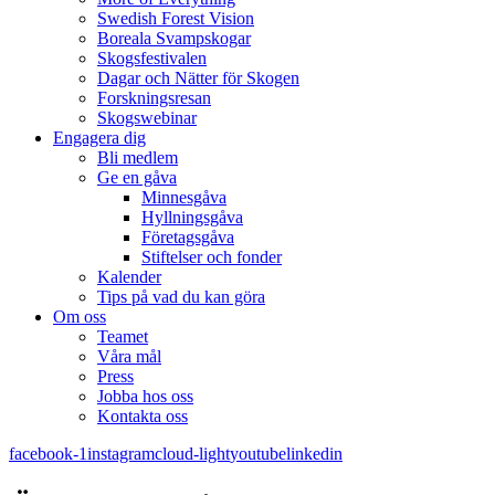
Swedish Forest Vision
Boreala Svampskogar
Skogsfestivalen
Dagar och Nätter för Skogen
Forskningsresan
Skogswebinar
Engagera dig
Bli medlem
Ge en gåva
Minnesgåva
Hyllningsgåva
Företagsgåva
Stiftelser och fonder
Kalender
Tips på vad du kan göra
Om oss
Teamet
Våra mål​
Press
Jobba hos oss
Kontakta oss
facebook-1
instagram
cloud-light
youtube
linkedin