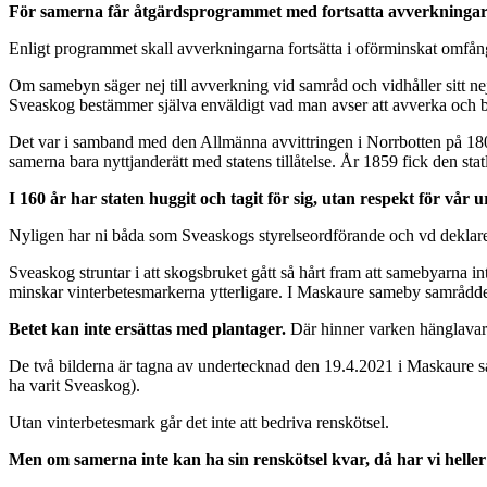
För samerna får åtgärdsprogrammet med fortsatta avverkningar k
Enligt programmet skall avverkningarna fortsätta i oförminskat omfån
Om samebyn säger nej till avverkning vid samråd och vidhåller sitt ne
Sveaskog bestämmer själva enväldigt vad man avser att avverka och 
Det var i samband med den Allmänna avvittringen i Norrbotten på 1800
samerna bara nyttjanderätt med statens tillåtelse. År 1859 fick den s
I 160 år har staten huggit och tagit för sig, utan respekt för vår
Nyligen har ni båda som Sveaskogs styrelseordförande och vd deklarera
Sveaskog struntar i att skogsbruket gått så hårt fram att samebyarna i
minskar vinterbetesmarkerna ytterligare. I Maskaure sameby samråd
Betet
kan inte ersättas med plantager.
Där hinner varken hänglavar p
De två bilderna är tagna av undertecknad den 19.4.2021 i Maskaure s
ha varit Sveaskog).
Utan vinterbetesmark går det inte att bedriva renskötsel.
Men om samerna inte kan ha sin renskötsel kvar, då har vi heller