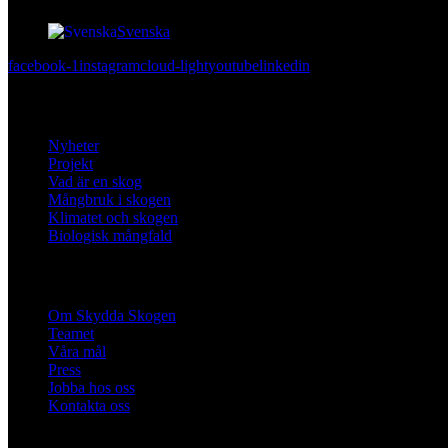
Svenska
facebook-1
instagram
cloud-light
youtube
linkedin
Lär dig mer
Nyheter
Projekt
Vad är en skog
Mångbruk i skogen
Klimatet och skogen
Biologisk mångfald
Om oss
Om Skydda Skogen
Teamet
Våra mål
Press
Jobba hos oss
Kontakta oss
Engagera dig