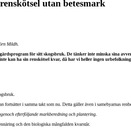
 renskötsel utan betesmark
örn Mildh.
åtgärdsprogram för sitt skogsbruk. De tänker inte minska sina avv
te kan ha sin renskötsel kvar, då har vi heller ingen urbefolknin
kogsbruk.
an fortsätter i samma takt som nu. Detta gäller även i samebyarnas renb
ggen
och
efterföljande markberedning och plantering.
rennäring och den biologiska mångfalden kvarstår.