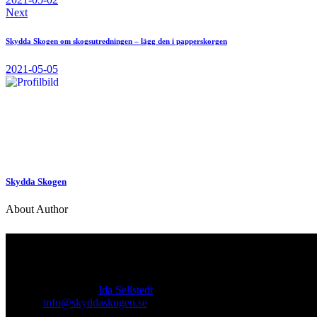
Next
Skydda Skogen om skogsutredningen – lägg den i papperskorgen
2021-05-05
Skydda Skogen
About Author
Kontakt
Ansvarig utgivare:
Ida Sellstedt
E-mail
:
info@skyddaskogen.se
Org nr
: 802445-0168