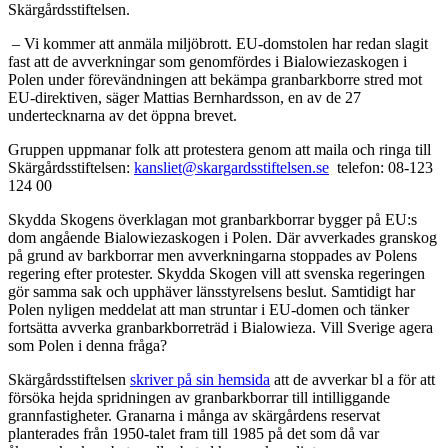
Skärgårdsstiftelsen.
– Vi kommer att anmäla miljöbrott. EU-domstolen har redan slagit
fast att de avverkningar som genomfördes i Bialowiezaskogen i
Polen under förevändningen att bekämpa granbarkborre stred mot
EU-direktiven, säger Mattias Bernhardsson, en av de 27
undertecknarna av det öppna brevet.
Gruppen uppmanar folk att protestera genom att maila och ringa till
Skärgårdsstiftelsen:
kansliet@skargardsstiftelsen.se
telefon: 08-123
124 00
Skydda Skogens överklagan mot granbarkborrar bygger på EU:s
dom angående Bialowiezaskogen i Polen. Där avverkades granskog
på grund av barkborrar men avverkningarna stoppades av Polens
regering efter protester. Skydda Skogen vill att svenska regeringen
gör samma sak och upphäver länsstyrelsens beslut. Samtidigt har
Polen nyligen meddelat att man struntar i EU-domen och tänker
fortsätta avverka granbarkborreträd i Bialowieza. Vill Sverige agera
som Polen i denna fråga?
Skärgårdsstiftelsen
skriver på sin hemsida
att de avverkar bl a för att
försöka hejda spridningen av granbarkborrar till intilliggande
grannfastigheter. Granarna i många av skärgårdens reservat
planterades från 1950-talet fram till 1985 på det som då var