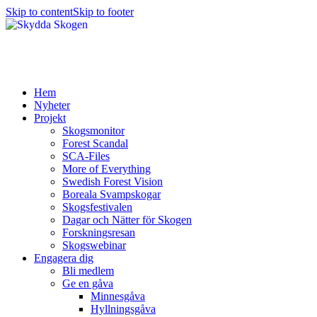
Skip to content
Skip to footer
Hem
Nyheter
Projekt
Skogsmonitor
Forest Scandal
SCA-Files
More of Everything
Swedish Forest Vision
Boreala Svampskogar
Skogsfestivalen
Dagar och Nätter för Skogen
Forskningsresan
Skogswebinar
Engagera dig
Bli medlem
Ge en gåva
Minnesgåva
Hyllningsgåva