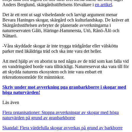
Anders Berglund, skärgårdsstiftelsens förvaltare i
en artikel
.
Det är ett rent ut sagt vilseledande och larvigt argument menar
Bevara Haninges skogar, skärgård och kulturlandskap. De kräver att
Skärgårdsstiftelsen avbryter de planerade avverkningarna i
naturreservaten Gålö, Häringe-Hammersta, Utö, Rånö-Ålö och
Nåttarö.
-Våra skyddade skogar är inte trygga trädgårdar eller välskötta
parker med likåldriga träd och ska inte vara det heller.
Att med hjälp av en aborist ta ned några av de träd som kan falla vid
en vandringsled borde vara tillräckligt. Naturreservat ska vara till för
att skydda naturens ekosystem och inte vara enbart ett
rekreationsområde för människor.
Skriv under mot avverkning pga granbarkborre i skogar med
höga naturvärden!
Läs även
Flera organisationer: Stoppa avverkningar av skogar med höga
naturvärden på grund av granbarkborre
Skandal: Flera värdefulla skogar avverkas på grund av barkborre