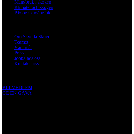
Mångbruk i skogen
Klimatet och skogen
Biologisk mångfald
Om oss
Om Skydda Skogen
Teamet
Våra mål
Press
Jobba hos oss
Kontakta oss
Engagera dig
BLI MEDLEM
GE EN GÅVA