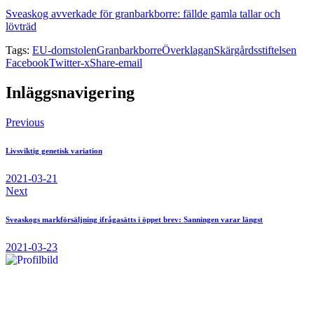
Sveaskog avverkade för granbarkborre: fällde gamla tallar och
lövträd
Tags:
EU-domstolen
Granbarkborre
Överklagan
Skärgårdsstiftelsen
Facebook
Twitter-x
Share-email
Inläggsnavigering
Previous
Livsviktig genetisk variation
2021-03-21
Next
Sveaskogs markförsäljning ifrågasätts i öppet brev: Sanningen varar längst
2021-03-23