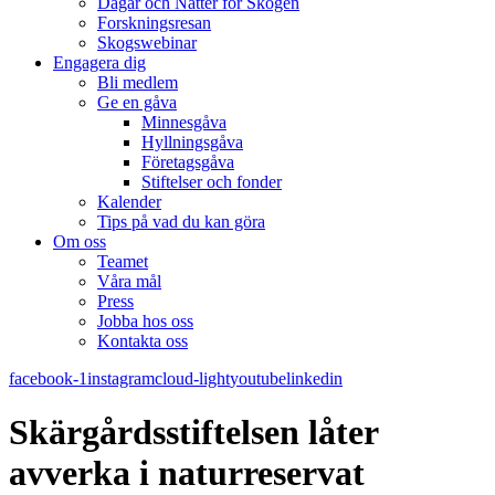
Dagar och Nätter för Skogen
Forskningsresan
Skogswebinar
Engagera dig
Bli medlem
Ge en gåva
Minnesgåva
Hyllningsgåva
Företagsgåva
Stiftelser och fonder
Kalender
Tips på vad du kan göra
Om oss
Teamet
Våra mål​
Press
Jobba hos oss
Kontakta oss
facebook-1
instagram
cloud-light
youtube
linkedin
Skärgårdsstiftelsen låter
avverka i naturreservat