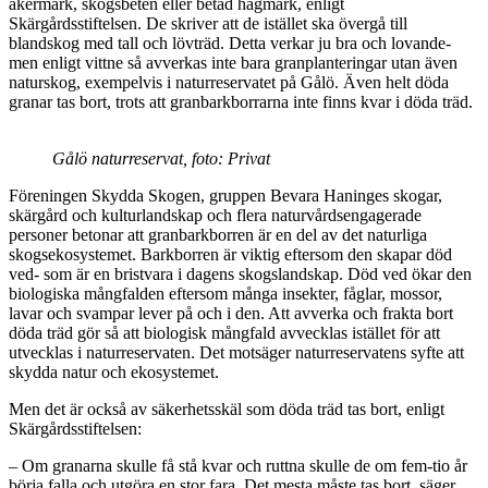
åkermark, skogsbeten eller betad hagmark, enligt
Skärgårdsstiftelsen. De skriver att de istället ska övergå till
blandskog med tall och lövträd. Detta verkar ju bra och lovande-
men enligt vittne så avverkas inte bara granplanteringar utan även
naturskog, exempelvis i naturreservatet på Gålö. Även helt döda
granar tas bort, trots att granbarkborrarna inte finns kvar i döda träd.
Gålö naturreservat, foto: Privat
Föreningen Skydda Skogen, gruppen Bevara Haninges skogar,
skärgård och kulturlandskap och flera naturvårdsengagerade
personer betonar att granbarkborren är en del av det naturliga
skogsekosystemet. Barkborren är viktig eftersom den skapar död
ved- som är en bristvara i dagens skogslandskap. Död ved ökar den
biologiska mångfalden eftersom många insekter, fåglar, mossor,
lavar och svampar lever på och i den. Att avverka och frakta bort
döda träd gör så att biologisk mångfald avvecklas istället för att
utvecklas i naturreservaten. Det motsäger naturreservatens syfte att
skydda natur och ekosystemet.
Men det är också av säkerhetsskäl som döda träd tas bort, enligt
Skärgårdsstiftelsen:
– Om granarna skulle få stå kvar och ruttna skulle de om fem-tio år
börja falla och utgöra en stor fara. Det mesta måste tas bort, säger