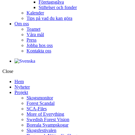
Företagsgåva
Stiftelser och fonder
Kalender
Tips på vad du kan göra
Om oss
Teamet
Våra mål​
Press
Jobba hos oss
Kontakta oss
Close
Hem
Nyheter
Projekt
Skogsmonitor
Forest Scandal
SCA-Files
More of Everything
Swedish Forest Vision
Boreala Svampskogar
Skogsfestivalen