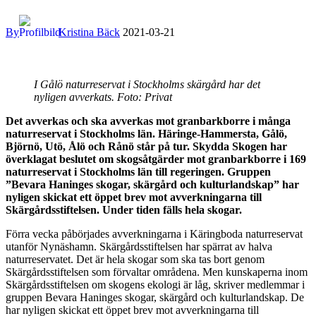
By
Kristina Bäck
2021-03-21
I Gålö naturreservat i Stockholms skärgård har det
nyligen avverkats. Foto: Privat
Det avverkas och ska avverkas mot granbarkborre i många
naturreservat i Stockholms län. Häringe-Hammersta, Gålö,
Björnö, Utö, Ålö och Rånö står på tur. Skydda Skogen har
överklagat beslutet om skogsåtgärder mot granbarkborre i 169
naturreservat i Stockholms län till regeringen. Gruppen
”Bevara Haninges skogar, skärgård och kulturlandskap” har
nyligen skickat ett öppet brev mot avverkningarna till
Skärgårdsstiftelsen. Under tiden fälls hela skogar.
Förra vecka påbörjades avverkningarna i Käringboda naturreservat
utanför Nynäshamn. Skärgårdsstiftelsen har spärrat av halva
naturreservatet. Det är hela skogar som ska tas bort genom
Skärgårdsstiftelsen som förvaltar områdena. Men kunskaperna inom
Skärgårdsstiftelsen om skogens ekologi är låg, skriver medlemmar i
gruppen Bevara Haninges skogar, skärgård och kulturlandskap. De
har nyligen skickat ett öppet brev mot avverkningarna till