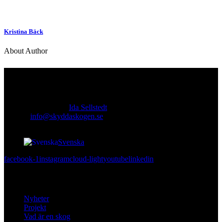
Kristina Bäck
About Author
Kontakt
Ansvarig utgivare:
Ida Sellstedt
E-mail
:
info@skyddaskogen.se
Org nr
: 802445-0168
Svenska
facebook-1
instagram
cloud-light
youtube
linkedin
Lär dig mer
Nyheter
Projekt
Vad är en skog