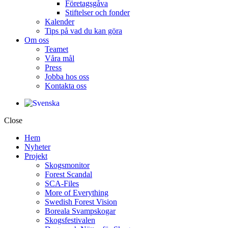
Företagsgåva
Stiftelser och fonder
Kalender
Tips på vad du kan göra
Om oss
Teamet
Våra mål​
Press
Jobba hos oss
Kontakta oss
Close
Hem
Nyheter
Projekt
Skogsmonitor
Forest Scandal
SCA-Files
More of Everything
Swedish Forest Vision
Boreala Svampskogar
Skogsfestivalen