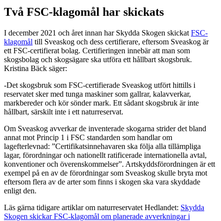
Två FSC-klagomål har skickats
I december 2021 och året innan har Skydda Skogen skickat
FSC-
klagomål
till Sveaskog och dess certifierare, eftersom Sveaskog är
ett FSC-certifierat bolag. Certifieringen innebär att man som
skogsbolag och skogsägare ska utföra ett hållbart skogsbruk.
Kristina Bäck säger:
-Det skogsbruk som FSC-certifierade Sveaskog utfört hittills i
reservatet sker med tunga maskiner som gallrar, kalavverkar,
markbereder och kör sönder mark. Ett sådant skogsbruk är inte
hållbart, särskilt inte i ett naturreservat.
Om Sveaskog avverkar de inventerade skogarna strider det bland
annat mot Princip 1 i FSC standarden som handlar om
lagefterlevnad: ”Certifikatsinnehavaren ska följa alla tillämpliga
lagar, förordningar och nationellt ratificerade internationella avtal,
konventioner och överenskommelser”. Artskyddsförordningen är ett
exempel på en av de förordningar som Sveaskog skulle bryta mot
eftersom flera av de arter som finns i skogen ska vara skyddade
enligt den.
Läs gärna tidigare artiklar om naturreservatet Hedlandet:
Skydda
Skogen skickar FSC-klagomål om planerade avverkningar i