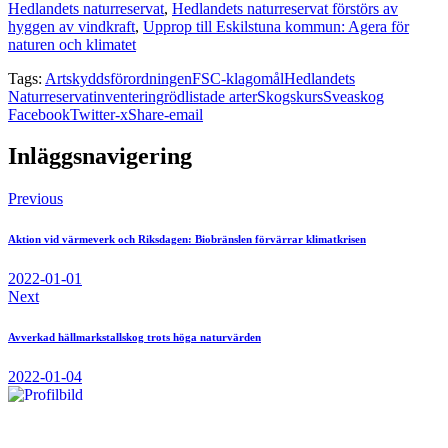
Hedlandets naturreservat
,
Hedlandets naturreservat förstörs av
hyggen av vindkraft
,
Upprop till Eskilstuna kommun: Agera för
naturen och klimatet
Tags:
Artskyddsförordningen
FSC-klagomål
Hedlandets
Naturreservat
inventering
rödlistade arter
Skogskurs
Sveaskog
Facebook
Twitter-x
Share-email
Inläggsnavigering
Previous
Aktion vid värmeverk och Riksdagen: Biobränslen förvärrar klimatkrisen
2022-01-01
Next
Avverkad hällmarkstallskog trots höga naturvärden
2022-01-04