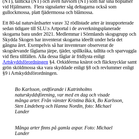
(NT), tallticka (NT) och även havsörn (NT) som har sina boplatser
vid Hjälmaren. Flera signalarter såg deltagarna också som
gullockmossa, platt fjädermossa och blåmossa.
Ett 80-tal naturvårdsarter varav 32 rödlistade arter är inrapporterade
sedan tidigare till SLU:s Artportal i de avverkningsplanerade
skogarna bara under 2021. Medlemmar i Sörmlands skogsgrupp och
Skydda Skogen har inventerat skogarna ideellt under hela det
gångna året. Exempelvis så har inventerare observerat de
skogslevande fåglarna järpe, tjäder, spillkråka, talltita och sparvuggla
vid flera tillfällen. Alla dessa fåglar är fridlysta enligt
Artskyddsförordningen
§4. Orkidéerna knärot och fläcknycklar samt
grön sköldmossa ska vara skyddade enligt §8 och revlummer enligt
§9 i Artskyddsförordningen.
Bo Karlsson, ordförande i Katrinholms
naturskyddsförening, var med en dag och visade
många arter. Från vänster Kristina Bäck, Bo Karlsson,
Sten Lindeberg och Hanna Nordin, foto: Michael
Lander
Många arter finns på gamla aspar. Foto: Michael
Lander