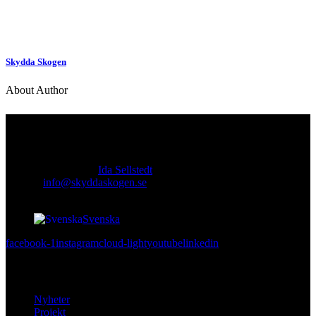
Skydda Skogen
About Author
Kontakt
Ansvarig utgivare:
Ida Sellstedt
E-mail
:
info@skyddaskogen.se
Org nr
: 802445-0168
Svenska
facebook-1
instagram
cloud-light
youtube
linkedin
Lär dig mer
Nyheter
Projekt