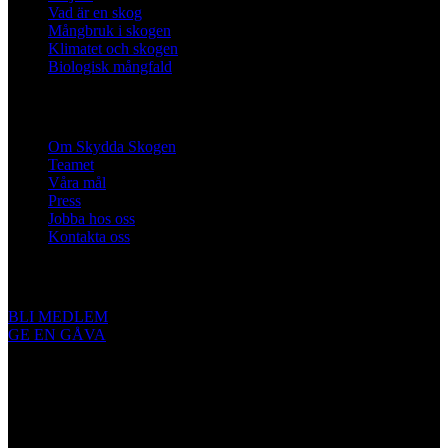
Vad är en skog
Mångbruk i skogen
Klimatet och skogen
Biologisk mångfald
Om oss
Om Skydda Skogen
Teamet
Våra mål
Press
Jobba hos oss
Kontakta oss
Engagera dig
BLI MEDLEM
GE EN GÅVA