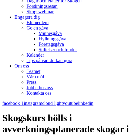
Dagar och Nätter för Skogen
Forskningsresan
Skogswebinar
Engagera dig
Bli medlem
Ge en gåva
Minnesgåva
Hyllningsgåva
Företagsgåva
Stiftelser och fonder
Kalender
Tips på vad du kan göra
Om oss
Teamet
Våra mål​
Press
Jobba hos oss
Kontakta oss
facebook-1
instagram
cloud-light
youtube
linkedin
Skogskurs hölls i
avverkningsplanerade skogar i