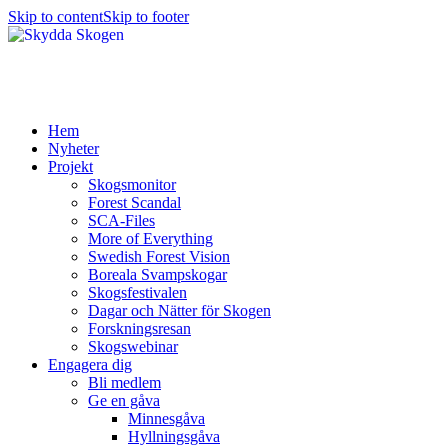
Skip to content
Skip to footer
Hem
Nyheter
Projekt
Skogsmonitor
Forest Scandal
SCA-Files
More of Everything
Swedish Forest Vision
Boreala Svampskogar
Skogsfestivalen
Dagar och Nätter för Skogen
Forskningsresan
Skogswebinar
Engagera dig
Bli medlem
Ge en gåva
Minnesgåva
Hyllningsgåva