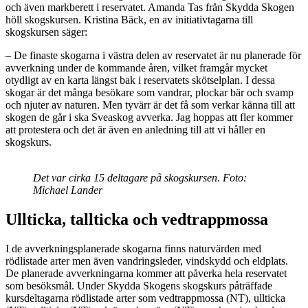
och även markberett i reservatet. Amanda Tas från Skydda Skogen
höll skogskursen. Kristina Bäck, en av initiativtagarna till
skogskursen säger:
– De finaste skogarna i västra delen av reservatet är nu planerade för
avverkning under de kommande åren, vilket framgår mycket
otydligt av en karta längst bak i reservatets skötselplan. I dessa
skogar är det många besökare som vandrar, plockar bär och svamp
och njuter av naturen. Men tyvärr är det få som verkar känna till att
skogen de går i ska Sveaskog avverka. Jag hoppas att fler kommer
att protestera och det är även en anledning till att vi håller en
skogskurs.
Det var cirka 15 deltagare på skogskursen. Foto:
Michael Lander
Ullticka, tallticka och vedtrappmossa
I de avverkningsplanerade skogarna finns naturvärden med
rödlistade arter men även vandringsleder, vindskydd och eldplats.
De planerade avverkningarna kommer att påverka hela reservatet
som besöksmål. Under Skydda Skogens skogskurs påträffade
kursdeltagarna rödlistade arter som vedtrappmossa (NT), ullticka