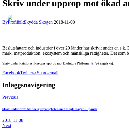
Skriv under upprop mot ökad a
By
Skydda Skogen
2018-11-08
Beslutsfattare och industrier i över 20 länder har skrivit under en s.
mark, matproduktion, ekosystem och mänskliga rättigheter. Det som b
Skriv under Rainforest Rescues upprop mot Biofuture Platform
här
(på engelska).
Facebook
Twitter-x
Share-email
Inläggsnavigering
Previous
Skriv under brev till Energimyndigheten mot tallplantager i Uganda
2018-11-08
Next