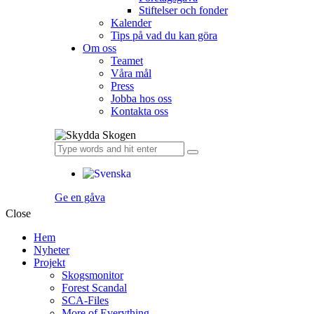
Stiftelser och fonder
Kalender
Tips på vad du kan göra
Om oss
Teamet
Våra mål​
Press
Jobba hos oss
Kontakta oss
Ge en gåva
Close
Hem
Nyheter
Projekt
Skogsmonitor
Forest Scandal
SCA-Files
More of Everything