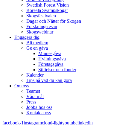
Swedish Forest Vision
Boreala Svampskogar
Skogsfestivalen
Dagar och Nätter för Skogen
Forskningsresan
Skogswebinar
Engagera dig
Bli medlem
Ge en gåva
Minnesgåva
Hyllningsgåva
Företagsgåva
Stiftelser och fonder
Kalender
Tips på vad du kan göra
Om oss
Teamet
Våra mål​
Press
Jobba hos oss
Kontakta oss
facebook-1
instagram
cloud-light
youtube
linkedin