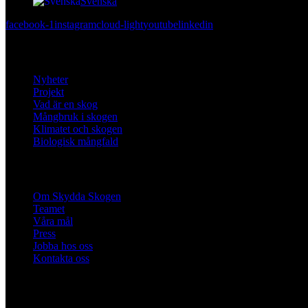
Svenska
facebook-1
instagram
cloud-light
youtube
linkedin
Lär dig mer
Nyheter
Projekt
Vad är en skog
Mångbruk i skogen
Klimatet och skogen
Biologisk mångfald
Om oss
Om Skydda Skogen
Teamet
Våra mål
Press
Jobba hos oss
Kontakta oss
Engagera dig