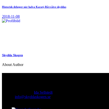
Historisk delseger när halva Karatj-Råvvåive skyddas
2018-11-08
Skydda Skogen
About Author
Kontakt
Ansvarig utgivare:
Ida Sellstedt
E-mail
:
info@skyddaskogen.se
Org nr
: 802445-0168