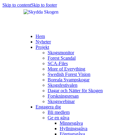
Skip to content
Skip to footer
Hem
Nyheter
Projekt
Skogsmonitor
Forest Scandal
SCA-Files
More of Everything
Swedish Forest Vision
Boreala Svampskogar
Skogsfestivalen
Dagar och Nätter för Skogen
Forskningsresan
Skogswebinar
Engagera dig
Bli medlem
Ge en gåva
Minnesgåva
Hyllningsgåva
Företagsgåva