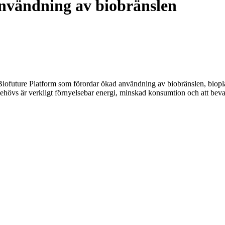
nvändning av biobränslen
k. Biofuture Platform som förordar ökad användning av biobränslen, biopla
ehövs är verkligt förnyelsebar energi, minskad konsumtion och att bev