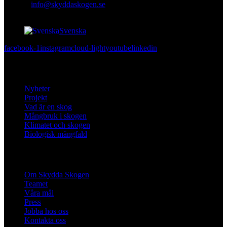
E-mail
:
info@skyddaskogen.se
Org nr
: 802445-0168
Svenska
facebook-1
instagram
cloud-light
youtube
linkedin
Lär dig mer
Nyheter
Projekt
Vad är en skog
Mångbruk i skogen
Klimatet och skogen
Biologisk mångfald
Om oss
Om Skydda Skogen
Teamet
Våra mål
Press
Jobba hos oss
Kontakta oss