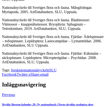
Nationalnyckeln till Sveriges flora och fauna. Mångfotingar.
Myriapoda. 2005. ArtDatabanken, SLU, Uppsala.
Nationalnyckeln till Sveriges flora och fauna. Bladmossor:
Vitmossor – knappnålsmossor. Bryophyta: Sphagnum –
Tetrodontium. 2019. ArtDatabanken, SLU, Uppsala.
Nationalnyckeln till Sveriges flora och fauna. Fjärilar: Ädelspinnare
– tofsspinnare. Lepidoptera: Lasiocampidae – Lymantriidae. 2006.
ArtDatabanken, SLU Uppsala.
Nationalnyckeln till Sveriges flora och fauna. Fjärilar: Käkmalar –
säckspinnare. Lepidoptera: Micropterigidae – Psychidae. 2008.
ArtDatabanken, SLU, Uppsala.
Tags:
forskning
nationalnyckeln
SLU
Facebook
Twitter-x
Share-email
Inläggsnavigering
Previous
Skydda Skogens kalender, 20: Ny nationalpark i Norge skyddar stadsnära skog