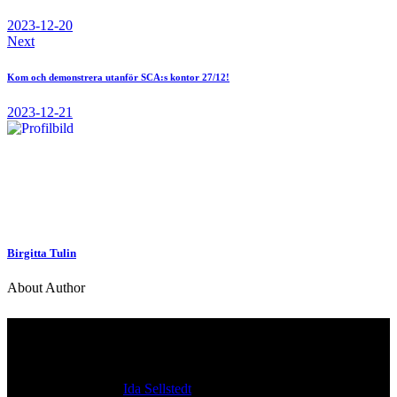
2023-12-20
Next
Kom och demonstrera utanför SCA:s kontor 27/12!
2023-12-21
Birgitta Tulin
About Author
Kontakt
Ansvarig utgivare:
Ida Sellstedt