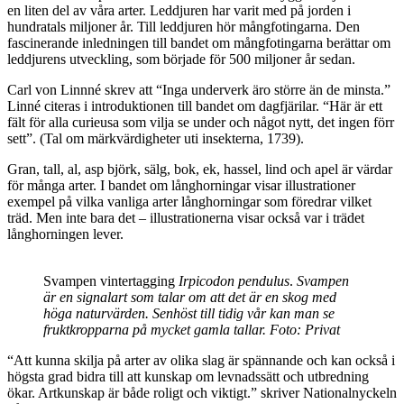
en liten del av våra arter. Leddjuren har varit med på jorden i
hundratals miljoner år. Till leddjuren hör mångfotingarna. Den
fascinerande inledningen till bandet om mångfotingarna berättar om
leddjurens utveckling, som började för 500 miljoner år sedan.
Carl von Linnné skrev att “Inga underverk äro större än de minsta.”
Linné citeras i introduktionen till bandet om dagfjärilar. “Här är ett
fält för alla curieusa som vilja se under och något nytt, det ingen förr
sett”. (Tal om märkvärdigheter uti insekterna, 1739).
Gran, tall, al, asp björk, sälg, bok, ek, hassel, lind och apel är värdar
för många arter. I bandet om långhorningar visar illustrationer
exempel på vilka vanliga arter långhorningar som föredrar vilket
träd. Men inte bara det – illustrationerna visar också var i trädet
långhorningen lever.
Svampen vintertagging
Irpicodon pendulus
.
Svampen
är en signalart som talar om att det är en skog med
höga naturvärden. Senhöst till tidig vår kan man se
fruktkropparna på mycket gamla tallar. Foto: Privat
“Att kunna skilja på arter av olika slag är spännande och kan också i
högsta grad bidra till att kunskap om levnadssätt och utbredning
ökar. Artkunskap är både roligt och viktigt.” skriver Nationalnyckeln