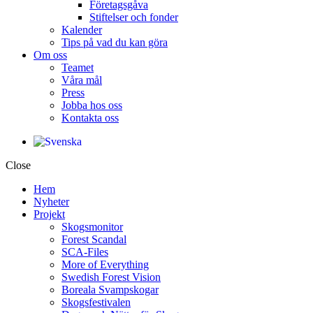
Företagsgåva
Stiftelser och fonder
Kalender
Tips på vad du kan göra
Om oss
Teamet
Våra mål​
Press
Jobba hos oss
Kontakta oss
Close
Hem
Nyheter
Projekt
Skogsmonitor
Forest Scandal
SCA-Files
More of Everything
Swedish Forest Vision
Boreala Svampskogar
Skogsfestivalen