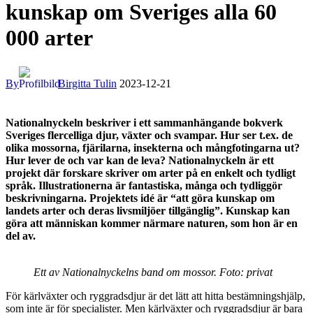
kunskap om Sveriges alla 60
000 arter
By
Birgitta Tulin
2023-12-21
Nationalnyckeln beskriver i ett sammanhängande bokverk
Sveriges flercelliga djur, växter och svampar. Hur ser t.ex. de
olika mossorna, fjärilarna, insekterna och mångfotingarna ut?
Hur lever de och var kan de leva? Nationalnyckeln är ett
projekt där forskare skriver om arter på en enkelt och tydligt
språk. Illustrationerna är fantastiska, många och tydliggör
beskrivningarna. Projektets idé är “att göra kunskap om
landets arter och deras livsmiljöer tillgänglig”. Kunskap kan
göra att människan kommer närmare naturen, som hon är en
del av.
Ett av Nationalnyckelns band om mossor. Foto: privat
För kärlväxter och ryggradsdjur är det lätt att hitta bestämningshjälp,
som inte är för specialister. Men kärlväxter och ryggradsdjur är bara