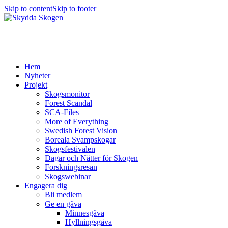
Skip to content
Skip to footer
Hem
Nyheter
Projekt
Skogsmonitor
Forest Scandal
SCA-Files
More of Everything
Swedish Forest Vision
Boreala Svampskogar
Skogsfestivalen
Dagar och Nätter för Skogen
Forskningsresan
Skogswebinar
Engagera dig
Bli medlem
Ge en gåva
Minnesgåva
Hyllningsgåva