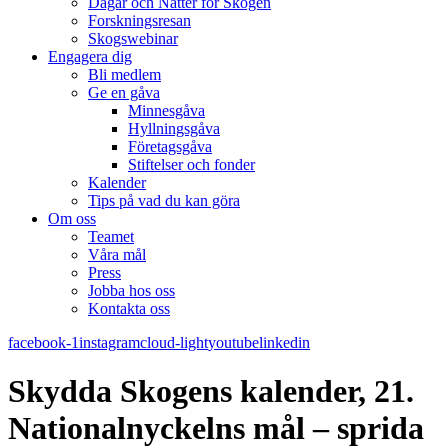
Dagar och Nätter för Skogen
Forskningsresan
Skogswebinar
Engagera dig
Bli medlem
Ge en gåva
Minnesgåva
Hyllningsgåva
Företagsgåva
Stiftelser och fonder
Kalender
Tips på vad du kan göra
Om oss
Teamet
Våra mål​
Press
Jobba hos oss
Kontakta oss
facebook-1
instagram
cloud-light
youtube
linkedin
Skydda Skogens kalender, 21.
Nationalnyckelns mål – sprida