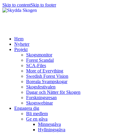
Skip to content
Skip to footer
Hem
Nyheter
Projekt
Skogsmonitor
Forest Scandal
SCA-Files
More of Everything
Swedish Forest Vision
Boreala Svampskogar
Skogsfestivalen
Dagar och Nätter för Skogen
Forskningsresan
Skogswebinar
Engagera dig
Bli medlem
Ge en gåva
Minnesgåva
Hyllningsgåva