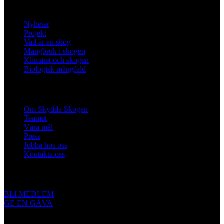
Lär dig mer
Nyheter
Projekt
Vad är en skog
Mångbruk i skogen
Klimatet och skogen
Biologisk mångfald
Om oss
Om Skydda Skogen
Teamet
Våra mål
Press
Jobba hos oss
Kontakta oss
Engagera dig
BLI MEDLEM
GE EN GÅVA