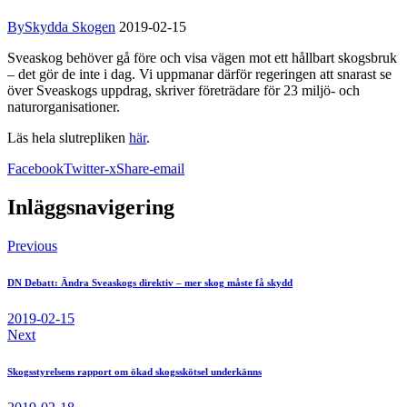
By
Skydda Skogen
2019-02-15
Sveaskog behöver gå före och visa vägen mot ett hållbart skogsbruk
– det gör de inte i dag. Vi uppmanar därför regeringen att snarast se
över Sveaskogs uppdrag, skriver företrädare för 23 miljö- och
naturorganisationer.
Läs hela slutrepliken
här
.
Facebook
Twitter-x
Share-email
Inläggsnavigering
Previous
DN Debatt: Ändra Sveaskogs direktiv – mer skog måste få skydd
2019-02-15
Next
Skogsstyrelsens rapport om ökad skogsskötsel underkänns