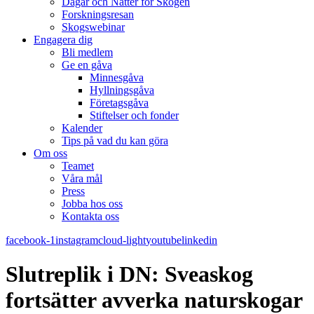
Dagar och Nätter för Skogen
Forskningsresan
Skogswebinar
Engagera dig
Bli medlem
Ge en gåva
Minnesgåva
Hyllningsgåva
Företagsgåva
Stiftelser och fonder
Kalender
Tips på vad du kan göra
Om oss
Teamet
Våra mål​
Press
Jobba hos oss
Kontakta oss
facebook-1
instagram
cloud-light
youtube
linkedin
Slutreplik i DN: Sveaskog
fortsätter avverka naturskogar