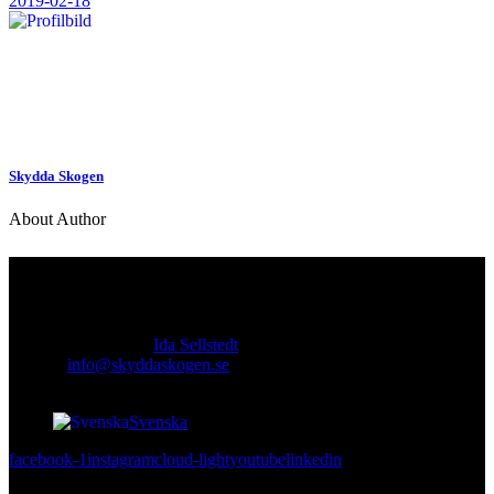
2019-02-18
Skydda Skogen
About Author
Kontakt
Ansvarig utgivare:
Ida Sellstedt
E-mail
:
info@skyddaskogen.se
Org nr
: 802445-0168
Svenska
facebook-1
instagram
cloud-light
youtube
linkedin