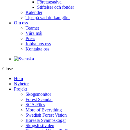
Företagsgåva
Stiftelser och fonder
Kalender
Tips på vad du kan göra
Om oss
Teamet
Våra mål​
Press
Jobba hos oss
Kontakta oss
Close
Hem
Nyheter
Projekt
Skogsmonitor
Forest Scandal
SCA-Files
More of Everything
Swedish Forest Vision
Boreala Svampskogar
Skogsfestivalen