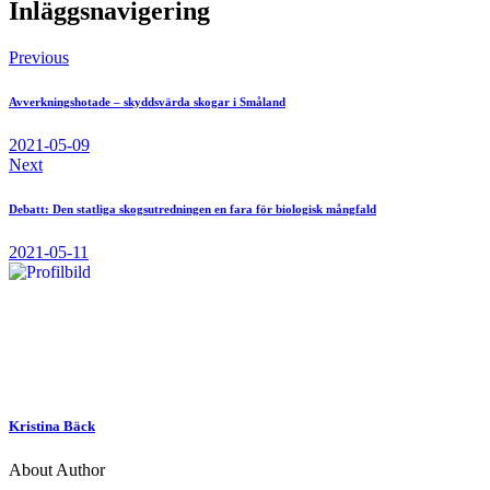
Inläggsnavigering
Previous
Avverkningshotade – skyddsvärda skogar i Småland
2021-05-09
Next
Debatt: Den statliga skogsutredningen en fara för biologisk mångfald
2021-05-11
Kristina Bäck
About Author