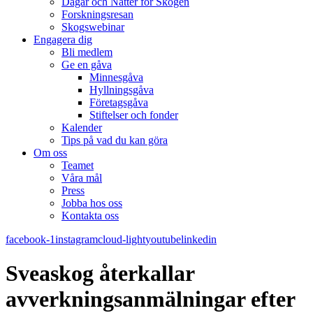
Dagar och Nätter för Skogen
Forskningsresan
Skogswebinar
Engagera dig
Bli medlem
Ge en gåva
Minnesgåva
Hyllningsgåva
Företagsgåva
Stiftelser och fonder
Kalender
Tips på vad du kan göra
Om oss
Teamet
Våra mål​
Press
Jobba hos oss
Kontakta oss
facebook-1
instagram
cloud-light
youtube
linkedin
Sveaskog återkallar
avverkningsanmälningar efter