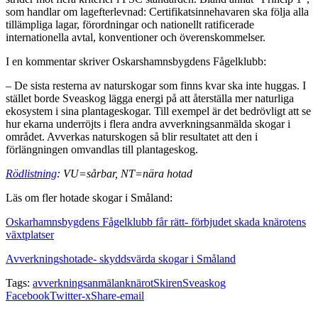
som handlar om lagefterlevnad: Certifikatsinnehavaren ska följa alla
tillämpliga lagar, förordningar och nationellt ratificerade
internationella avtal, konventioner och överenskommelser.
I en kommentar skriver Oskarshamnsbygdens Fågelklubb:
– De sista resterna av naturskogar som finns kvar ska inte huggas. I
stället borde Sveaskog lägga energi på att återställa mer naturliga
ekosystem i sina plantageskogar. Till exempel är det bedrövligt att se
hur ekarna underröjts i flera andra avverkningsanmälda skogar i
området. Avverkas naturskogen så blir resultatet att den i
förlängningen omvandlas till plantageskog.
Rödlistning
: VU=sårbar, NT=nära hotad
Läs om fler hotade skogar i Småland:
Oskarhamnsbygdens Fågelklubb får rätt- förbjudet skada knärotens
växtplatser
Avverkningshotade- skyddsvärda skogar i Småland
Tags:
avverkningsanmälan
knärot
Skiren
Sveaskog
Facebook
Twitter-x
Share-email