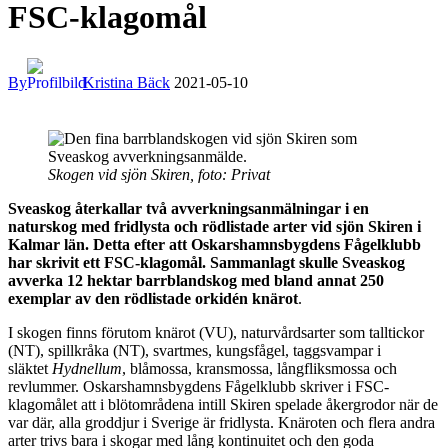
FSC-klagomål
By
Kristina Bäck
2021-05-10
Skogen vid sjön Skiren, foto: Privat
Sveaskog återkallar två avverkningsanmälningar i en
naturskog med fridlysta och rödlistade arter vid sjön Skiren i
Kalmar län. Detta efter att Oskarshamnsbygdens Fågelklubb
har skrivit ett FSC-klagomål. Sammanlagt skulle Sveaskog
avverka
12 hektar barrblandskog med bland annat 250
exemplar av den rödlistade orkidén knärot
.
I skogen finns förutom knärot (VU), naturvårdsarter som talltickor
(NT), spillkråka (NT), svartmes, kungsfågel, taggsvampar i
släktet
Hydnellum
, blåmossa, kransmossa, långfliksmossa och
revlummer. Oskarshamnsbygdens Fågelklubb skriver i FSC-
klagomålet att i blötområdena intill Skiren spelade åkergrodor när de
var där, alla groddjur i Sverige är fridlysta. Knäroten och flera andra
arter trivs bara i skogar med lång kontinuitet och den goda