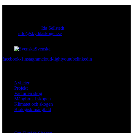
Kontakt
Ansvarig utgivare:
Ida Sellstedt
E-mail
:
info@skyddaskogen.se
Org nr
: 802445-0168
Svenska
facebook-1
instagram
cloud-light
youtube
linkedin
Lär dig mer
Nyheter
Projekt
Vad är en skog
Mångbruk i skogen
Klimatet och skogen
Biologisk mångfald
Om oss