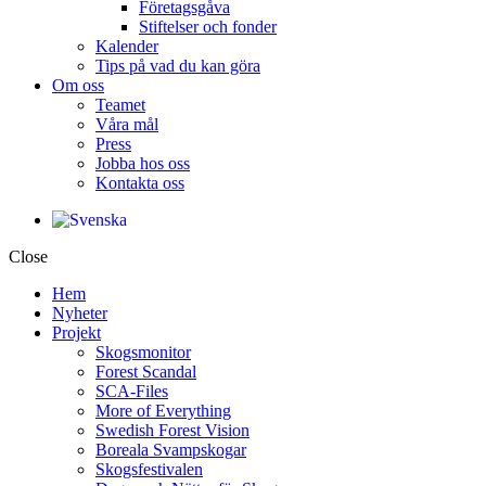
Företagsgåva
Stiftelser och fonder
Kalender
Tips på vad du kan göra
Om oss
Teamet
Våra mål​
Press
Jobba hos oss
Kontakta oss
Close
Hem
Nyheter
Projekt
Skogsmonitor
Forest Scandal
SCA-Files
More of Everything
Swedish Forest Vision
Boreala Svampskogar
Skogsfestivalen