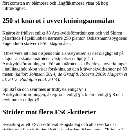
förekomsten av blåmossa och långfliksmossa visar på hög
luftfuktighet.
250 st knärot i avverkniningsanmälan
Knärot är fridlyst enligt §8 Artskyddsförordningen och vid Skiren
påträffade Fågelklubben närmare 250 plantor. Oskarshamnsbygdens
Fågelklubb skriver i FSC klagomålet:
-Observera att utan dispens från Länsstyrelsen är det olagligt att på
något sätt skada knärotens växtplatser enligt §15 i
Artskyddsförordningen. För att knäroten ska överleva avverkningar
i intilliggande skog visar forskning att den kräver skyddszoner på 50
meter, (
källor: Johnson 2014; de Graaf & Roberts 2009; Halpern et
al. 2012; Rudolphi et al. 2014
).
Spillkråka och svartmes är fridlysta enligt §4 i
Artskyddsförordningen, åkergroda enligt §5, knärot enligt § 8 och
revlummer enligt §9.
Strider mot flera FSC-kriterier
Sveaskog är ett FSC-certifierat skogsbolag och att avverka där
strider mot flera kriterier i FSC standarden. Bland annat ”Princip 1”,