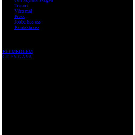
Om Skydda Skogen
Teamet
Våra mål
Press
Jobba hos oss
Kontakta oss
Engagera dig
BLI MEDLEM
GE EN GÅVA