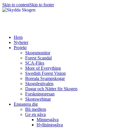
Skip to content
Skip to footer
Hem
Nyheter
Projekt
Skogsmonitor
Forest Scandal
SCA-Files
More of Everything
Swedish Forest Vision
Boreala Svampskogar
Skogsfestivalen
Dagar och Nätter för Skogen
Forskningsresan
Skogswebinar
Engagera dig
Bli medlem
Ge en gåva
Minnesgåva
Hyllningsgåva