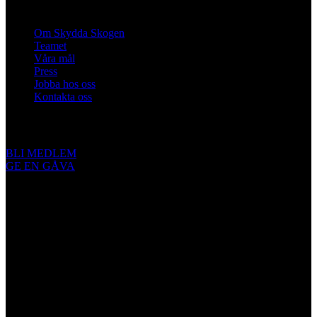
Om oss
Om Skydda Skogen
Teamet
Våra mål
Press
Jobba hos oss
Kontakta oss
Engagera dig
BLI MEDLEM
GE EN GÅVA