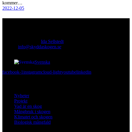
kommer…
2022-12-05
Kontakt
Ansvarig utgivare:
Ida Sellstedt
E-mail
:
info@skyddaskogen.se
Org nr
: 802445-0168
Svenska
facebook-1
instagram
cloud-light
youtube
linkedin
Lär dig mer
Nyheter
Projekt
Vad är en skog
Mångbruk i skogen
Klimatet och skogen
Biologisk mångfald