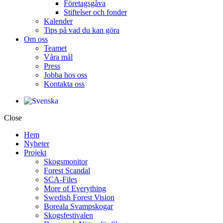
Företagsgåva
Stiftelser och fonder
Kalender
Tips på vad du kan göra
Om oss
Teamet
Våra mål​
Press
Jobba hos oss
Kontakta oss
Close
Hem
Nyheter
Projekt
Skogsmonitor
Forest Scandal
SCA-Files
More of Everything
Swedish Forest Vision
Boreala Svampskogar
Skogsfestivalen