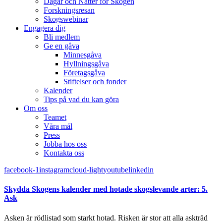
Dagar och Nätter för Skogen
Forskningsresan
Skogswebinar
Engagera dig
Bli medlem
Ge en gåva
Minnesgåva
Hyllningsgåva
Företagsgåva
Stiftelser och fonder
Kalender
Tips på vad du kan göra
Om oss
Teamet
Våra mål​
Press
Jobba hos oss
Kontakta oss
facebook-1
instagram
cloud-light
youtube
linkedin
Skydda Skogens kalender med hotade skogslevande arter: 5.
Ask
Asken är rödlistad som starkt hotad. Risken är stor att alla askträd