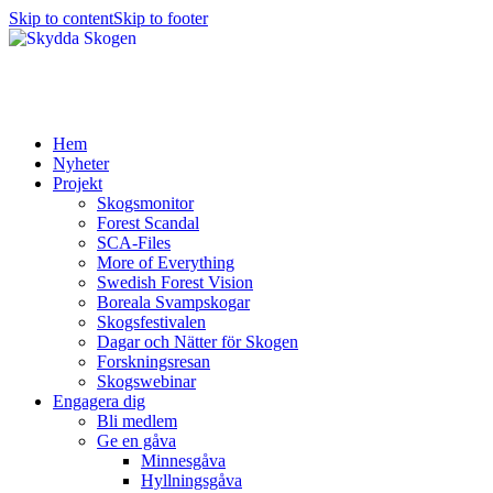
Skip to content
Skip to footer
Hem
Nyheter
Projekt
Skogsmonitor
Forest Scandal
SCA-Files
More of Everything
Swedish Forest Vision
Boreala Svampskogar
Skogsfestivalen
Dagar och Nätter för Skogen
Forskningsresan
Skogswebinar
Engagera dig
Bli medlem
Ge en gåva
Minnesgåva
Hyllningsgåva