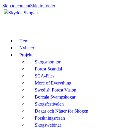
Skip to content
Skip to footer
Hem
Nyheter
Projekt
Skogsmonitor
Forest Scandal
SCA-Files
More of Everything
Swedish Forest Vision
Boreala Svampskogar
Skogsfestivalen
Dagar och Nätter för Skogen
Forskningsresan
Skogswebinar