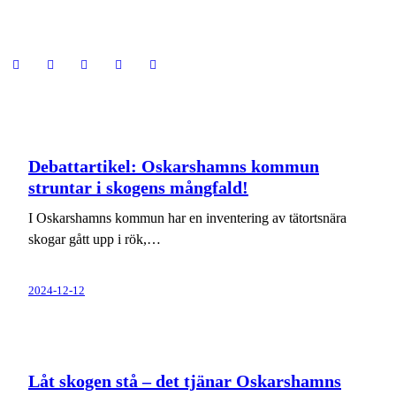
facebook-
instagram
cloud-
youtube
linkedin
1
light
Debattartikel: Oskarshamns kommun
struntar i skogens mångfald!
I Oskarshamns kommun har en inventering av tätortsnära
skogar gått upp i rök,…
2024-12-12
Låt skogen stå – det tjänar Oskarshamns