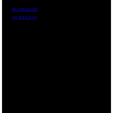
Engagera dig
BLI MEDLEM
GE EN GÅVA