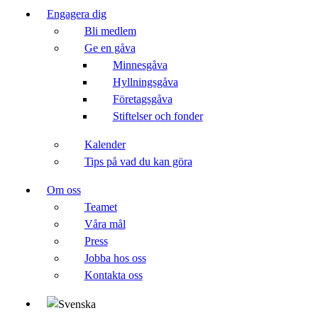
Engagera dig
Bli medlem
Ge en gåva
Minnesgåva
Hyllningsgåva
Företagsgåva
Stiftelser och fonder
Kalender
Tips på vad du kan göra
Om oss
Teamet
Våra mål​
Press
Jobba hos oss
Kontakta oss