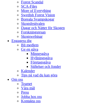
Forest Scandal
SCA-Files
More of Everything
Swedish Forest Vision
Boreala Svampskogar
Skogsfestivalen
Dagar och Nätter för Skogen
Forskningsresan
Skogswebinar
Engagera dig
Bli medlem
Ge en gåva
Minnesgåva
Hyllningsgåva
Företagsgåva
Stiftelser och fonder
Kalender
Tips på vad du kan göra
Om oss
Teamet
Våra mål​
Press
Jobba hos oss
Kontakta oss