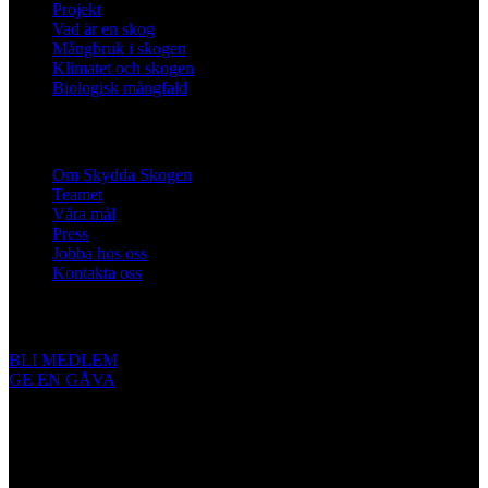
Projekt
Vad är en skog
Mångbruk i skogen
Klimatet och skogen
Biologisk mångfald
Om oss
Om Skydda Skogen
Teamet
Våra mål
Press
Jobba hos oss
Kontakta oss
Engagera dig
BLI MEDLEM
GE EN GÅVA