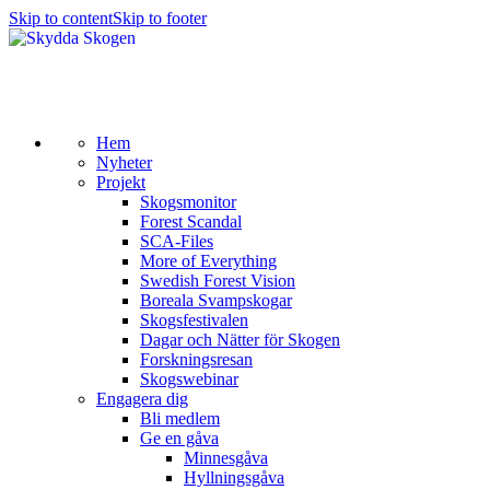
Skip to content
Skip to footer
Hem
Nyheter
Projekt
Skogsmonitor
Forest Scandal
SCA-Files
More of Everything
Swedish Forest Vision
Boreala Svampskogar
Skogsfestivalen
Dagar och Nätter för Skogen
Forskningsresan
Skogswebinar
Engagera dig
Bli medlem
Ge en gåva
Minnesgåva
Hyllningsgåva