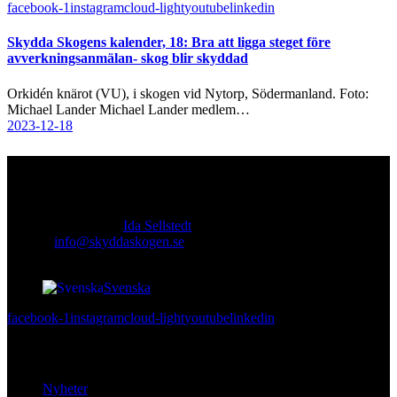
facebook-1
instagram
cloud-light
youtube
linkedin
Skydda Skogens kalender, 18: Bra att ligga steget före
avverkningsanmälan- skog blir skyddad
Orkidén knärot (VU), i skogen vid Nytorp, Södermanland. Foto:
Michael Lander Michael Lander medlem…
2023-12-18
Kontakt
Ansvarig utgivare:
Ida Sellstedt
E-mail
:
info@skyddaskogen.se
Org nr
: 802445-0168
Svenska
facebook-1
instagram
cloud-light
youtube
linkedin
Lär dig mer
Nyheter