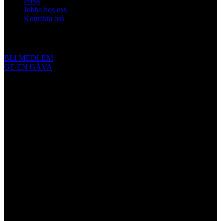
Press
Jobba hos oss
Kontakta oss
Engagera dig
BLI MEDLEM
GE EN GÅVA