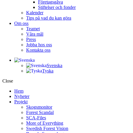
Företagsgåva
Stiftelser och fonder
Kalender
Tips på vad du kan göra
Om oss
Teamet
Våra mål​
Press
Jobba hos oss
Kontakta oss
Svenska
Tyska
Close
Hem
Nyheter
Projekt
Skogsmonitor
Forest Scandal
SCA-Files
More of Everything
Swedish Forest Vision