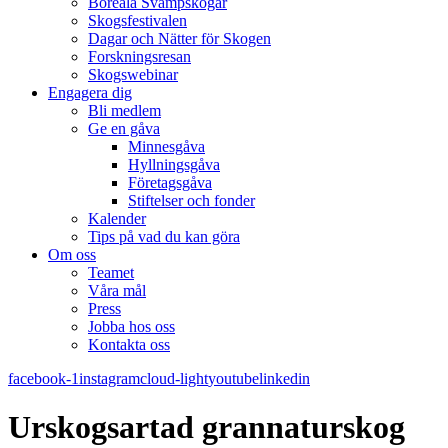
Boreala Svampskogar
Skogsfestivalen
Dagar och Nätter för Skogen
Forskningsresan
Skogswebinar
Engagera dig
Bli medlem
Ge en gåva
Minnesgåva
Hyllningsgåva
Företagsgåva
Stiftelser och fonder
Kalender
Tips på vad du kan göra
Om oss
Teamet
Våra mål​
Press
Jobba hos oss
Kontakta oss
facebook-1
instagram
cloud-light
youtube
linkedin
Urskogsartad grannaturskog