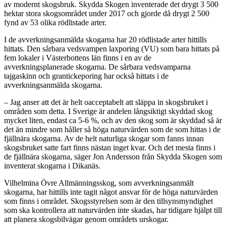
av modernt skogsbruk. Skydda Skogen inventerade det drygt 3 500
hektar stora skogsområdet under 2017 och gjorde då drygt 2 500
fynd av 53 olika rödlistade arter.
I de avverkningsanmälda skogarna har 20 rödlistade arter hittills
hittats. Den sårbara vedsvampen laxporing (VU) som bara hittats på
fem lokaler i Västerbottens län finns i en av de
avverkningsplanerade skogarna. De sårbara vedsvamparna
tajgaskinn och grantickeporing har också hittats i de
avverkningsanmälda skogarna.
– Jag anser att det är helt oacceptabelt att släppa in skogsbruket i
områden som detta. I Sverige är andelen långsiktigt skyddad skog
mycket liten, endast ca 5-6 %, och av den skog som är skyddad så är
det än mindre som håller så höga naturvärden som de som hittas i de
fjällnära skogarna. Av de helt naturliga skogar som fanns innan
skogsbruket satte fart finns nästan inget kvar. Och det mesta finns i
de fjällnära skogarna, säger Jon Andersson från Skydda Skogen som
inventerat skogarna i Dikanäs.
Vilhelmina Övre Allmänningsskog, som avverkningsanmält
skogarna, har hittills inte tagit något ansvar för de höga naturvärden
som finns i området. Skogsstyrelsen som är den tillsynsmyndighet
som ska kontrollera att naturvärden inte skadas, har tidigare hjälpt till
att planera skogsbilvägar genom områdets urskogar.