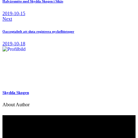
Halvårsmöte med Skydda Skogen i Sikås
2019-10-15
Next
Oacceptabelt att sluta registrera nyckelbiotoper
2019-10-18
Skydda Skogen
About Author
Kontakt