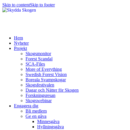
Skip to content
Skip to footer
Hem
Nyheter
Projekt
Skogsmonitor
Forest Scandal
SCA-Files
More of Everything
Swedish Forest Vision
Boreala Svampskogar
Skogsfestivalen
Dagar och Nätter för Skogen
Forskningsresan
Skogswebinar
Engagera dig
Bli medlem
Ge en gåva
Minnesgåva
Hyllningsgåva