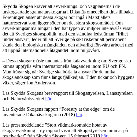
Skydda Skogen kräver att avverknings- och vägplanerna i de
urskogsartade grannaturskogarna i Dikanäs omedelbart dras tillbaka.
Föreningen anser att dessa skogar bör ingå i Marsfjällets
naturreservat som ligger söder om det stora skogsområdet. Om
avverkningsanmälningar i den här typen av miljöer inte avslås visar
det att Sveriges skogspolitik, med den ständiga ledstjärnan ”frihet
under ansvar”, leder till att Sverige på sikt riskerar att permanent
skada den biologiska mångfalden och allvarligt försvåra arbetet med
att uppnå internationella åtagandet inom miljövård.
– Dessa skogar måste undantas från kalavverkning om Sverige ska
kunna uppfylla våra internationella åtaganden inom EU och FN.
Man frågar sig när Sverige ska börja ta ansvar för de unika
skogslandskap som finns längs fjällkedjan. Tiden tickar och hyggena
växer, säger Jon Andersson.
Läs Skydda Skogens brev/rapport till Skogsstyrelsen, Länsstyrelsen
och Naturvårdsverket
här
.
Läs Skydda Skogens rapport ”Forestry at the edge” om de
inventerade Dikanäs-skogarna (2018)
här
.
Läs pressmeddelande ”Stort vildmarksområde hotat av
skogsavverkning – ny rapport visar att Skogsstyrelsen tummar på
regelverket” från Skydda Skogen 15 februari 2018
här
.