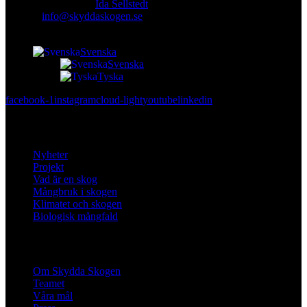
Ansvarig utgivare:
Ida Sellstedt
E-mail
:
info@skyddaskogen.se
Org nr
: 802445-0168
Svenska
Svenska
Tyska
facebook-1
instagram
cloud-light
youtube
linkedin
Lär dig mer
Nyheter
Projekt
Vad är en skog
Mångbruk i skogen
Klimatet och skogen
Biologisk mångfald
Om oss
Om Skydda Skogen
Teamet
Våra mål