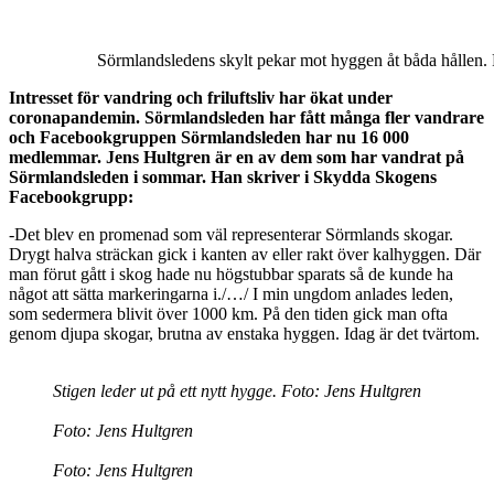
Sörmlandsledens skylt pekar mot hyggen åt båda hållen. 
Intresset för vandring och friluftsliv har ökat under
coronapandemin. Sörmlandsleden har fått många fler vandrare
och Facebookgruppen Sörmlandsleden har nu 16 000
medlemmar.
Jens Hultgren är en av dem som har vandrat på
Sörmlandsleden i sommar. Han skriver i Skydda Skogens
Facebookgrupp:
-Det blev en promenad som väl representerar Sörmlands skogar.
Drygt halva sträckan gick i kanten av eller rakt över kalhyggen. Där
man förut gått i skog hade nu högstubbar sparats så de kunde ha
något att sätta markeringarna i./…/ I min ungdom anlades leden,
som sedermera blivit över 1000 km. På den tiden gick man ofta
genom djupa skogar, brutna av enstaka hyggen. Idag är det tvärtom.
Stigen leder ut på ett nytt hygge. Foto: Jens Hultgren
Foto: Jens Hultgren
Foto: Jens Hultgren