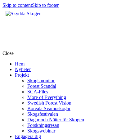
Skip to content
Skip to footer
Close
Hem
Nyheter
Projekt
Skogsmonitor
Forest Scandal
SCA-Files
More of Everything
Swedish Forest Vision
Boreala Svampskogar
Skogsfestivalen
Dagar och Nätter för Skogen
Forskningsresan
Skogswebinar
Engagera dig