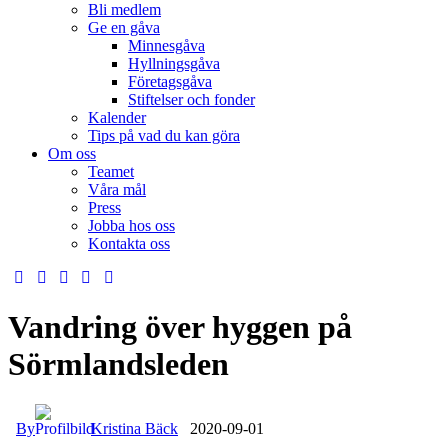
Bli medlem
Ge en gåva
Minnesgåva
Hyllningsgåva
Företagsgåva
Stiftelser och fonder
Kalender
Tips på vad du kan göra
Om oss
Teamet
Våra mål​
Press
Jobba hos oss
Kontakta oss
Vandring över hyggen på
Sörmlandsleden
By
Kristina Bäck
2020-09-01