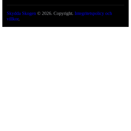
Skydda Skogen
© 2026. Copyright.
Integritetspolicy och
villkor
.