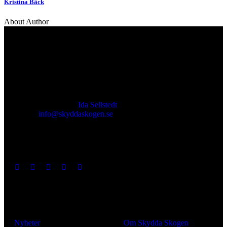
Kristina Bäck
About Author
Kontakt
Ansvarig utgivare:
Ida Sellstedt
E-mail
:
info@skyddaskogen.se
Org nr
: 802445-0168
Lär dig mer
Om oss
Nyheter
Om Skydda Skogen