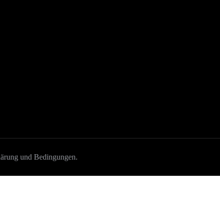
Über Schützt den Wald
Das Team
ld
Unsere Ziele
ng im Wald
Presse
 der Wald
Kontaktieren Sie uns
lärung und Bedingungen
.