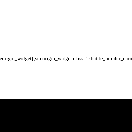
iteorigin_widget][siteorigin_widget class=“shuttle_builder_ca
n
Über uns