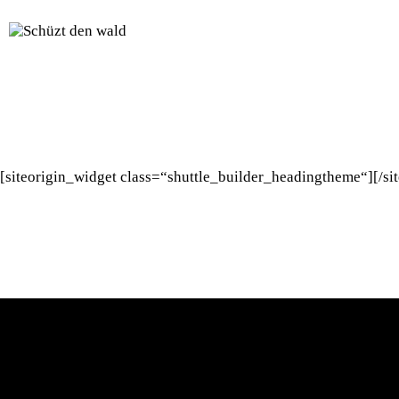
[siteorigin_widget class=“shuttle_builder_headingtheme“]
[/s
Kontakt
Verknüpfunge