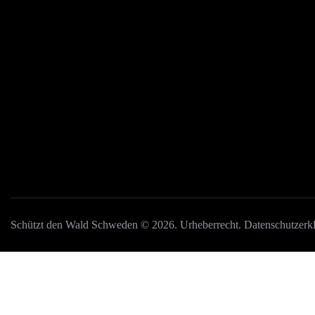
Nachrichten
Projekte
Verantwortliche Verlag:
Ida Sellstedt
E-mail
:
info@skyddaskogen.se
Was ist ein Wa
Org nr
: 802445-0168
Mehrfachnutzu
Das Klima und
Biodiversität
Schützt den Wald Schweden
© 2026. Urheberrecht.
Datenschutzerk