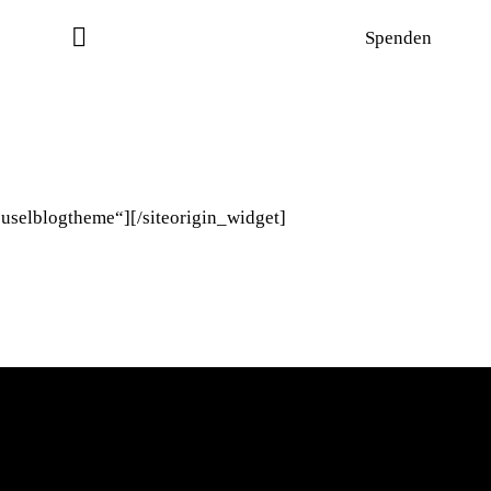
Spenden
rouselblogtheme“]
[/siteorigin_widget]
Beteiligen Sie sich