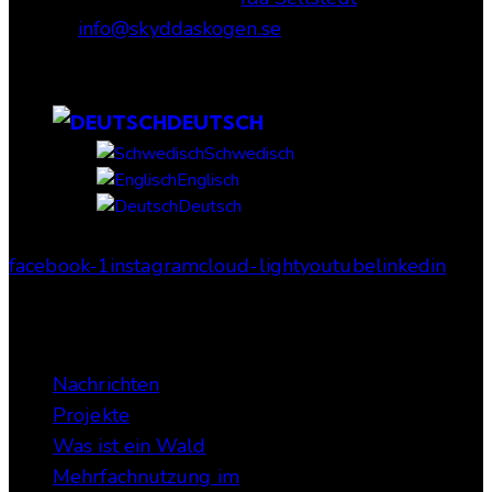
E-mail
:
info@skyddaskogen.se
Org nr
: 802445-0168
DEUTSCH
Schwedisch
Englisch
Deutsch
facebook-1
instagram
cloud-light
youtube
linkedin
Verknüpfungen
Nachrichten
Projekte
Was ist ein Wald
Mehrfachnutzung im