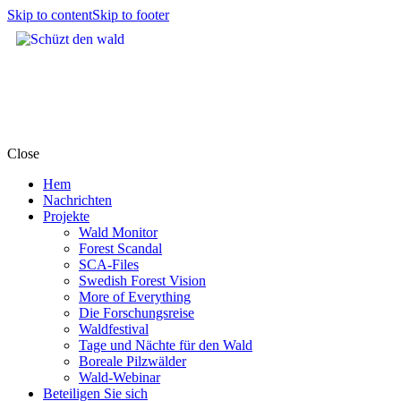
Skip to content
Skip to footer
Close
Hem
Nachrichten
Projekte
Wald Monitor
Forest Scandal
SCA-Files
Swedish Forest Vision
More of Everything
Die Forschungsreise
Waldfestival
Tage und Nächte für den Wald
Boreale Pilzwälder
Wald-Webinar
Beteiligen Sie sich