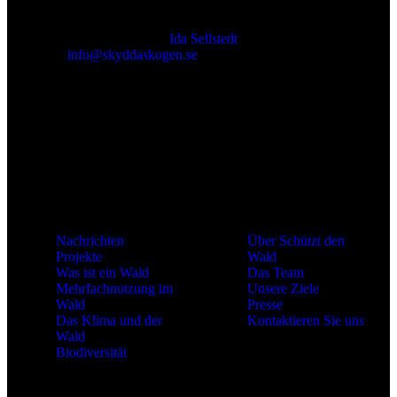
Verantwortliche Verlag:
Ida Sellstedt
E-mail
:
info@skyddaskogen.se
Org nr
: 802445-0168
Verknüpfungen
Über uns
Nachrichten
Über Schützt den
Projekte
Wald
Was ist ein Wald
Das Team
Mehrfachnutzung im
Unsere Ziele
Wald
Presse
Das Klima und der
Kontaktieren Sie uns
Wald
Biodiversität