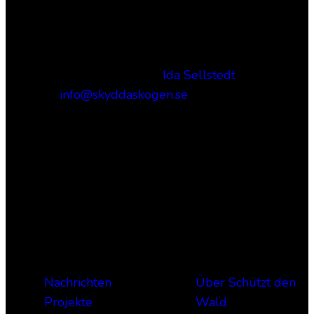
Kontakt
Verantwortliche Verlag:
Ida Sellstedt
E-mail
:
info@skyddaskogen.se
Org nr
: 802445-0168
Verknüpfungen
Über uns
Nachrichten
Über Schützt den
Projekte
Wald