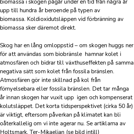
biomassa i skogen pågår under en tid från några år
upp till hundra år beroende på typen av
biomassa. Koldioxidutsläppen vid förbränning av
biomassa sker däremot direkt.
Skog har en lång omloppstid – om skogen huggs ner
för att användas som biobränsle hamnar kolet i
atmosfären och
bidrar till växthuseffekten på samma
negativa sätt som kolet från fossila bränslen
.
Atmosfären gör inte skillnad på kol från
förnyelsebara eller fossila bränslen. Det tar många
år innan skogen har vuxit upp igen och kompenserat
kolutsläppet. Det korta tidsperspektivet (cirka 50 år)
är viktigt, eftersom påverkan på klimatet kan bli
oåterkallelig om vi inte agerar nu. Se artiklarna av
Holtsmark
,
Ter-Mikaelian (se bild intill)