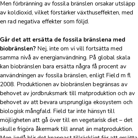
Men förbränning av fossila bränslen orsakar utsläpp
av koldioxid, vilket förstärker växthuseffekten, med
en rad negativa effekter som följd.
Går det att ersätta de fossila bränslena med
biobränslen?
Nej, inte om vi vill fortsätta med
samma nivå av energianvändning. På global skala
kan biobränslen bara ersätta några få procent av
användningen av fossila bränslen, enligt
Field m fl
2008
. Produktionen av biobränslen begränsas av
behovet av jordbruksmark till matproduktion och av
behovet av att bevara ursprungliga ekosystem och
biologisk mångfald. Field tar inte hänsyn till
möjligheten att gå över till en vegetarisk diet – det
skulle frigöra
åkermark till annat än matproduktion
.
Men ändå blir det knappast tillräckligt för att ersätta