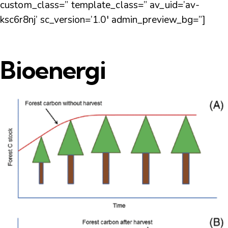
custom_class=” template_class=” av_uid=’av-
ksc6r8nj’ sc_version=’1.0′ admin_preview_bg=”]
Bioenergi