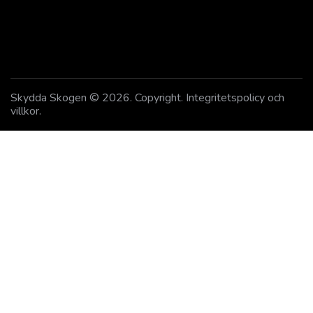
Skydda Skogen
© 2026. Copyright.
Integritetspolicy och
villkor
.