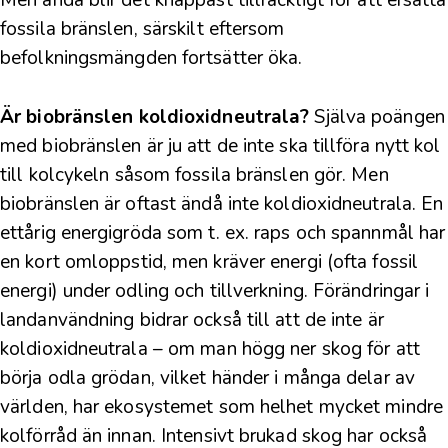
fossila bränslen, särskilt eftersom
befolkningsmängden fortsätter öka.
Är biobränslen koldioxidneutrala?
Själva poängen
med biobränslen är ju att de inte ska tillföra nytt kol
till
kolcykeln
såsom fossila bränslen gör. Men
biobränslen är oftast ändå inte koldioxidneutrala. En
ettårig energigröda som t. ex. raps och spannmål har
en kort omloppstid, men kräver energi (ofta fossil
energi) under odling och tillverkning. Förändringar i
landanvändning bidrar också till att de inte är
koldioxidneutrala – om man högg ner skog för att
börja odla grödan, vilket händer i många delar av
världen, har ekosystemet som helhet mycket mindre
kolförråd än innan.
Intensivt brukad skog har också