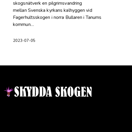
skogsnätverk en pilgrimsvandring
mellan Svenska kyrkans kalhyggen vid
Fagerhultsskogen i norra Bullaren i Tanums
kommun…
2023-07-05
Kontakt
Ansvarig utgivare:
Ida Sellstedt
E-mail
:
info@skyddaskogen.se
Org nr
: 802445-0168