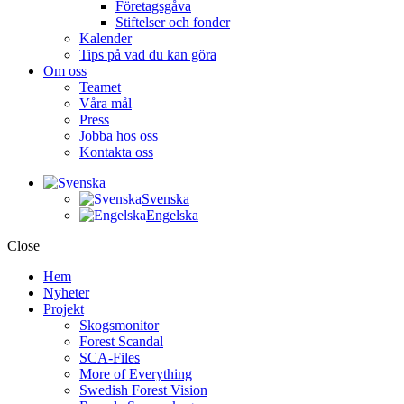
Företagsgåva
Stiftelser och fonder
Kalender
Tips på vad du kan göra
Om oss
Teamet
Våra mål​
Press
Jobba hos oss
Kontakta oss
Svenska
Engelska
Close
Hem
Nyheter
Projekt
Skogsmonitor
Forest Scandal
SCA-Files
More of Everything
Swedish Forest Vision