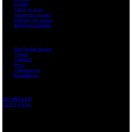
Projekt
Vad är en skog
Mångbruk i skogen
Klimatet och skogen
Biologisk mångfald
Om oss
Om Skydda Skogen
Teamet
Våra mål
Press
Jobba hos oss
Kontakta oss
Engagera dig
BLI MEDLEM
GE EN GÅVA