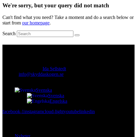
We're sorry, but your query did not match
Can't find what you need? Take a moment and do a search below or
start from
our homepage
.
Search
Kontakt
Ansvarig utgivare:
Ida Sellstedt
E-mail
:
info@skyddaskogen.se
Org nr
: 802445-0168
Svenska
Svenska
Engelska
facebook-1
instagram
cloud-light
youtube
linkedin
Lär dig mer
Nyheter