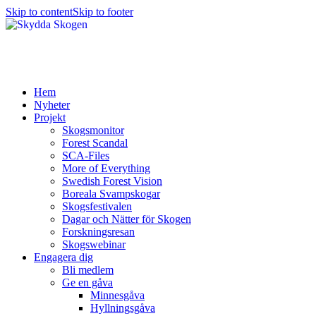
Skip to content
Skip to footer
Hem
Nyheter
Projekt
Skogsmonitor
Forest Scandal
SCA-Files
More of Everything
Swedish Forest Vision
Boreala Svampskogar
Skogsfestivalen
Dagar och Nätter för Skogen
Forskningsresan
Skogswebinar
Engagera dig
Bli medlem
Ge en gåva
Minnesgåva
Hyllningsgåva