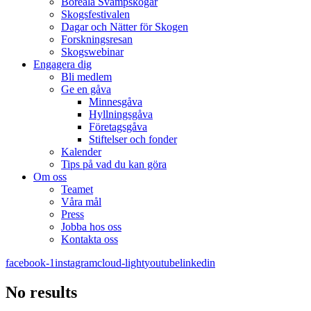
Boreala Svampskogar
Skogsfestivalen
Dagar och Nätter för Skogen
Forskningsresan
Skogswebinar
Engagera dig
Bli medlem
Ge en gåva
Minnesgåva
Hyllningsgåva
Företagsgåva
Stiftelser och fonder
Kalender
Tips på vad du kan göra
Om oss
Teamet
Våra mål​
Press
Jobba hos oss
Kontakta oss
facebook-1
instagram
cloud-light
youtube
linkedin
No results