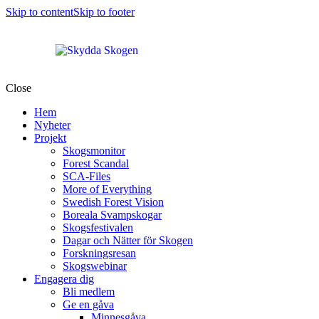
Skip to content
Skip to footer
Close
Hem
Nyheter
Projekt
Skogsmonitor
Forest Scandal
SCA-Files
More of Everything
Swedish Forest Vision
Boreala Svampskogar
Skogsfestivalen
Dagar och Nätter för Skogen
Forskningsresan
Skogswebinar
Engagera dig
Bli medlem
Ge en gåva
Minnesgåva