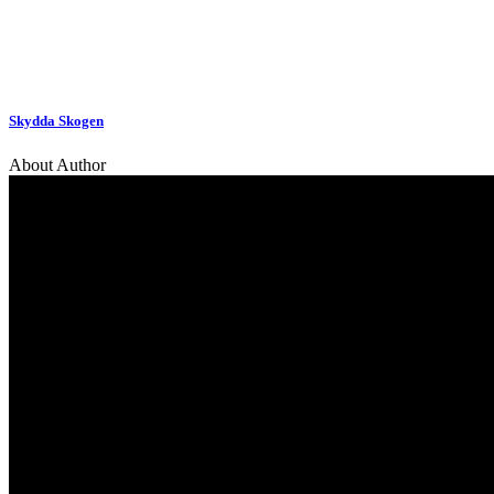
Skydda Skogen
About Author
Kontakt
Lär dig mer
Nyheter
Projekt
Ansvarig utgivare:
Ida Sellstedt
E-mail
:
info@skyddaskogen.se
Vad är en sko
Org nr
: 802445-0168
Mångbruk i s