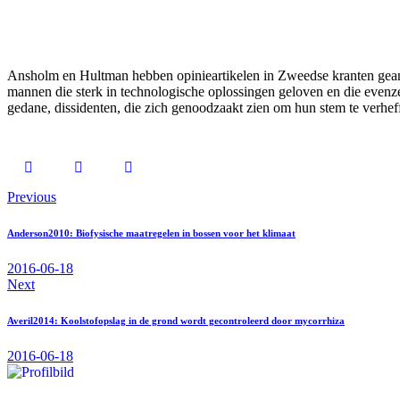
Ansholm en Hultman hebben opinieartikelen in Zweedse kranten geana
mannen die sterk in technologische oplossingen geloven en die evenze
gedane, dissidenten, die zich genoodzaakt zien om hun stem te verheffe
Previous
Anderson2010: Biofysische maatregelen in bossen voor het klimaat
2016-06-18
Next
Averil2014: Koolstofopslag in de grond wordt gecontroleerd door mycorrhiza
2016-06-18