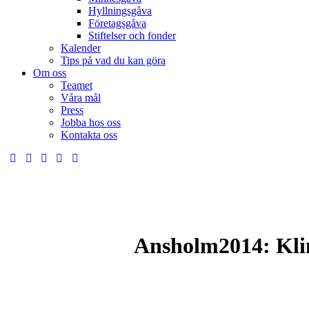
Hyllningsgåva
Företagsgåva
Stiftelser och fonder
Kalender
Tips på vad du kan göra
Om oss
Teamet
Våra mål​
Press
Jobba hos oss
Kontakta oss
Ansholm2014: Klim