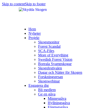
Skip to content
Skip to footer
Hem
Nyheter
Projekt
Skogsmonitor
Forest Scandal
SCA-Files
More of Everything
Swedish Forest Vision
Boreala Svampskogar
Skogsfestivalen
Dagar och Nätter för Skogen
Forskningsresan
Skogswebinar
Engagera dig
Bli medlem
Ge en gåva
Minnesgåva
Hyllningsgåva
Företagsgåva