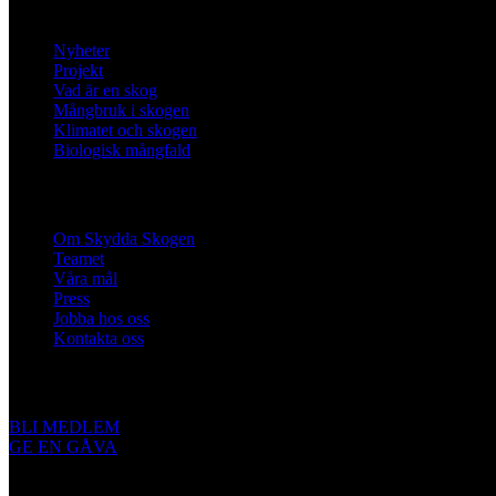
Lär dig mer
Nyheter
Projekt
Vad är en skog
Mångbruk i skogen
Klimatet och skogen
Biologisk mångfald
Om oss
Om Skydda Skogen
Teamet
Våra mål
Press
Jobba hos oss
Kontakta oss
Engagera dig
BLI MEDLEM
GE EN GÅVA