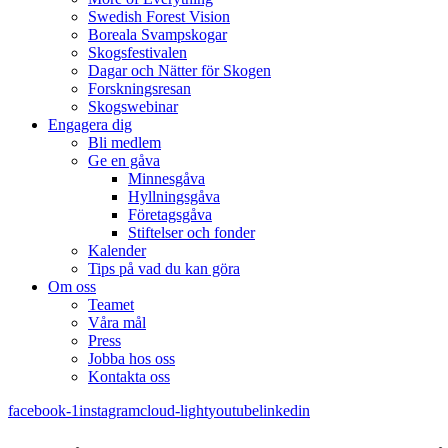
Swedish Forest Vision
Boreala Svampskogar
Skogsfestivalen
Dagar och Nätter för Skogen
Forskningsresan
Skogswebinar
Engagera dig
Bli medlem
Ge en gåva
Minnesgåva
Hyllningsgåva
Företagsgåva
Stiftelser och fonder
Kalender
Tips på vad du kan göra
Om oss
Teamet
Våra mål​
Press
Jobba hos oss
Kontakta oss
facebook-1
instagram
cloud-light
youtube
linkedin