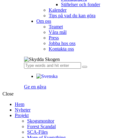
Stiftelser och fonder
Kalender
Tips på vad du kan göra
Om oss
Teamet
Våra mål​
Press
Jobba hos oss
Kontakta oss
Ge en gåva
Close
Hem
Nyheter
Projekt
Skogsmonitor
Forest Scandal
SCA-Files
More of Everything