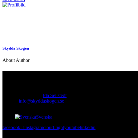
Skydda Skogen
About Author
Kontakt
Ansvarig utgivare:
Ida Sellstedt
E-mail
:
info@skyddaskogen.se
Org nr
: 802445-0168
Svenska
facebook-1
instagram
cloud-light
youtube
linkedin