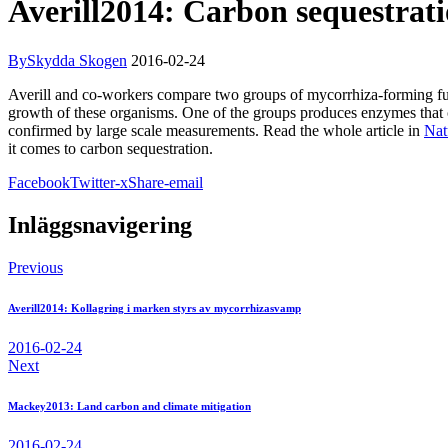
Averill2014: Carbon sequestrat
By
Skydda Skogen
2016-02-24
Averill and co-workers compare two groups of mycorrhiza-forming fungi
growth of these organisms. One of the groups produces enzymes that can
confirmed by large scale measurements. Read the whole article in
Nat
it comes to carbon sequestration.
Facebook
Twitter-x
Share-email
Inläggsnavigering
Previous
Averill2014: Kollagring i marken styrs av mycorrhizasvamp
2016-02-24
Next
Mackey2013: Land carbon and climate mitigation
2016-02-24