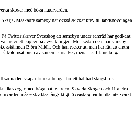
avverka skogar med höga naturvärden.”
ll-Skarja. Maskaure sameby har också skickat brev till landshövdingen
. På Twitter skriver Sveaskog att samebyn under samråd har godkänt
iva under ett papper på avverkningen. Men sedan dess har samebyn
 skogskämpen Björn Mildh. Och han tycker att man har rätt att ångra
ing på kolonisationen av samernas marker, menar Leif Lundberg.
tt samråden skapar förutsättningar för ett hållbart skogsbruk.
kydda alla skogar med höga naturvärden. Skydda Skogen och 11 andra
urvärden måste skyddas långsiktigt. Sveaskog har hittills inte svarat