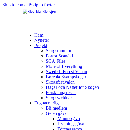
Skip to content
Skip to footer
Hem
Nyheter
Projekt
Skogsmonitor
Forest Scandal
SCA-Files
More of Everything
Swedish Forest Vision
Boreala Svampskogar
Skogsfestivalen
Dagar och Nätter för Skogen
Forskningsresan
Skogswebinar
Engagera dig
Bli medlem
Ge en gåva
Minnesgåva
Hyllningsgåva
Företagsgåva