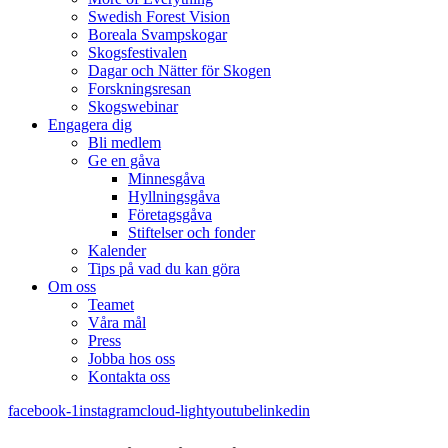
Swedish Forest Vision
Boreala Svampskogar
Skogsfestivalen
Dagar och Nätter för Skogen
Forskningsresan
Skogswebinar
Engagera dig
Bli medlem
Ge en gåva
Minnesgåva
Hyllningsgåva
Företagsgåva
Stiftelser och fonder
Kalender
Tips på vad du kan göra
Om oss
Teamet
Våra mål​
Press
Jobba hos oss
Kontakta oss
facebook-1
instagram
cloud-light
youtube
linkedin