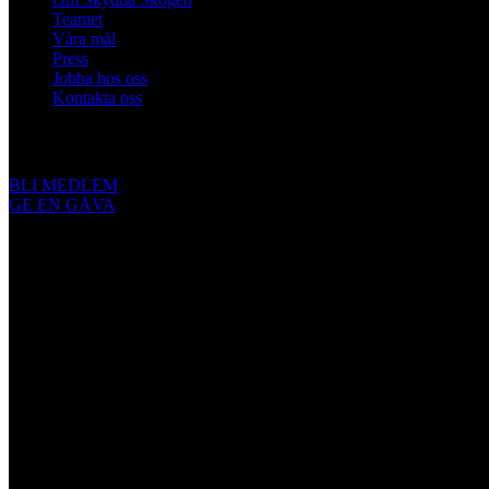
Teamet
Våra mål
Press
Jobba hos oss
Kontakta oss
Engagera dig
BLI MEDLEM
GE EN GÅVA