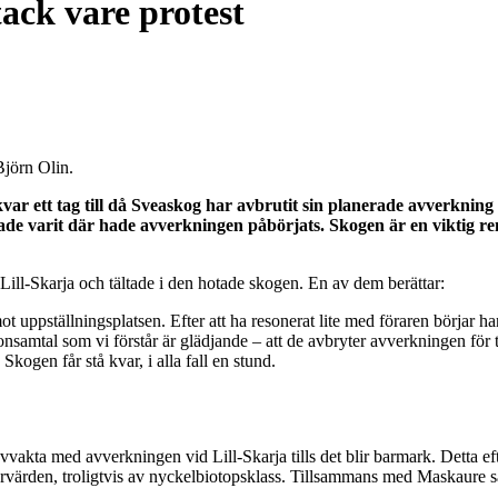
ack vare protest
Björn Olin.
kvar ett tag till då Sveaskog har avbrutit sin planerade avverkni
de varit där hade avverkningen påbörjats. Skogen är en viktig r
Lill-Skarja och tältade i den hotade skogen. En av dem berättar:
 uppställningsplatsen. Efter att ha resonerat lite med föraren börjar h
samtal som vi förstår är glädjande – att de avbryter avverkningen för till
Skogen får stå kvar, i alla fall en stund.
akta med avverkningen vid Lill-Skarja tills det blir barmark. Detta efte
urvärden, troligtvis av nyckelbiotopsklass. Tillsammans med Maskaure 