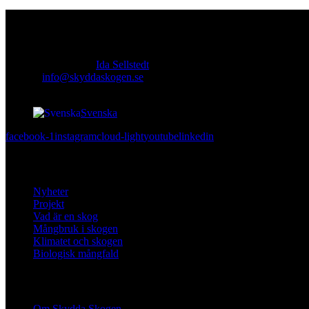
Kontakt
Ansvarig utgivare:
Ida Sellstedt
E-mail
:
info@skyddaskogen.se
Org nr
: 802445-0168
Svenska
facebook-1
instagram
cloud-light
youtube
linkedin
Lär dig mer
Nyheter
Projekt
Vad är en skog
Mångbruk i skogen
Klimatet och skogen
Biologisk mångfald
Om oss
Om Skydda Skogen