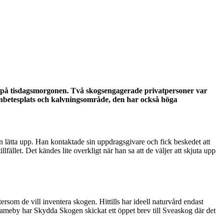
ng på tisdagsmorgonen. Två skogsengagerade privatpersoner var
enbetesplats och kalvningsområde, den har också höga
an lätta upp. Han kontaktade sin uppdragsgivare och fick beskedet att
fället. Det kändes lite overkligt när han sa att de väljer att skjuta upp
rsom de vill inventera skogen. Hittills har ideell naturvård endast
sameby har Skydda Skogen skickat ett öppet brev till Sveaskog där det