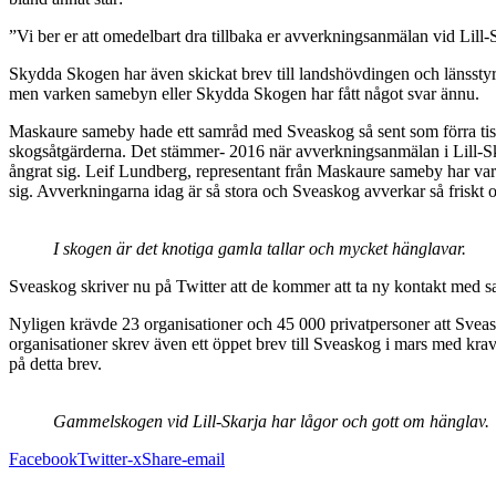
”Vi ber er att omedelbart dra tillbaka er avverkningsanmälan vid Lil
Skydda Skogen har även skickat brev till landshövdingen och länsstyre
men varken samebyn eller Skydda Skogen har fått något svar ännu.
Maskaure sameby hade ett samråd med Sveaskog så sent som förra tisd
skogsåtgärderna. Det stämmer- 2016 när avverkningsanmälan i Lill-S
ångrat sig. Leif Lundberg, representant från Maskaure sameby har var
sig. Avverkningarna idag är så stora och Sveaskog avverkar så friskt 
I skogen är det knotiga gamla tallar och mycket hänglavar.
Sveaskog skriver nu på Twitter att de kommer att ta ny kontakt med same
Nyligen krävde 23 organisationer och 45 000 privatpersoner att Sveas
organisationer skrev även ett öppet brev till Sveaskog i mars med krav
på detta brev.
Gammelskogen vid Lill-Skarja har lågor och gott om hänglav.
Facebook
Twitter-x
Share-email