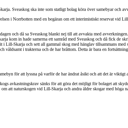
l-Skarja. Sveaskog ska inte som statligt bolag köra över samebyar och 
lsen i Norrbotten med en begäran om ett interimistiskt reservat vid Li
agen och då sa Sveaskog blankt nej till att avvakta med avverkningen
karja kom in hade samerna ett samråd med Sveaskog och då fick de skr
it i Lill-Skarja och sett all gammal skog med hänglav tillsammans med
och våldsamt i trakterna och de har bråttom. Detta är bara en fortsättn
byn för att lyssna på varför de har ändrat åsikt och att det är viktigt a
kogs avkastningskrav sänks för att göra det möjligt för bolaget att s
 om att naturskogen vid Lill-Skarja och andra äldre skogar med höga nat