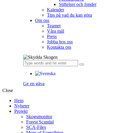
Stiftelser och fonder
Kalender
Tips på vad du kan göra
Om oss
Teamet
Våra mål​
Press
Jobba hos oss
Kontakta oss
Ge en gåva
Close
Hem
Nyheter
Projekt
Skogsmonitor
Forest Scandal
SCA-Files
More of Everything