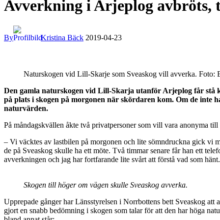
Avverkning i Arjeplog avbröts, t
By
Kristina Bäck
2019-04-23
Naturskogen vid Lill-Skarje som Sveaskog vill avverka. Foto: 
Den gamla naturskogen vid Lill-Skarja utanför Arjeplog får stå 
på plats i skogen på morgonen när skördaren kom. Om de inte ha
naturvärden.
På måndagskvällen åkte två privatpersoner som vill vara anonyma till 
– Vi väcktes av lastbilen på morgonen och lite sömndruckna gick vi mot
de på Sveaskog skulle ha ett möte. Två timmar senare får han ett telefon
avverkningen och jag har fortfarande lite svårt att förstå vad som hänt. 
Skogen till höger om vägen skulle Sveaskog avverka.
Upprepade gånger har Länsstyrelsen i Norrbottens bett Sveaskog att avv
gjort en snabb bedömning i skogen som talar för att den har höga nat
bland annat står: