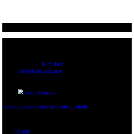
Kontakt
Ansvarig utgivare:
Ida Sellstedt
E-mail
:
info@skyddaskogen.se
Org nr
: 802445-0168
Svenska
facebook-1
instagram
cloud-light
youtube
linkedin
Lär dig mer
Nyheter