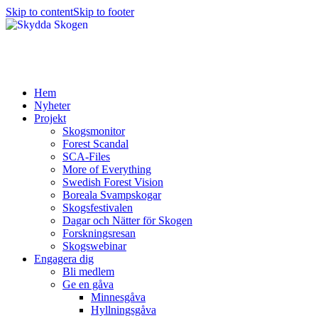
Skip to content
Skip to footer
Hem
Nyheter
Projekt
Skogsmonitor
Forest Scandal
SCA-Files
More of Everything
Swedish Forest Vision
Boreala Svampskogar
Skogsfestivalen
Dagar och Nätter för Skogen
Forskningsresan
Skogswebinar
Engagera dig
Bli medlem
Ge en gåva
Minnesgåva
Hyllningsgåva