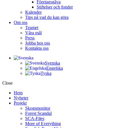
Företagsgåva
Stiftelser och fonder
Kalender
Tips på vad du kan göra
Om oss
Teamet
Våra mål​
Press
Jobba hos oss
Kontakta oss
Svenska
Engelska
Tyska
Close
Hem
Nyheter
Projekt
Skogsmonitor
Forest Scandal
SCA-Files
More of Everything