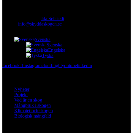
Ansvarig utgivare:
Ida Sellstedt
E-mail
:
info@skyddaskogen.se
Org nr
: 802445-0168
Svenska
Svenska
Engelska
Tyska
facebook-1
instagram
cloud-light
youtube
linkedin
Lär dig mer
Nyheter
Projekt
Vad är en skog
Mångbruk i skogen
Klimatet och skogen
Biologisk mångfald
Om oss