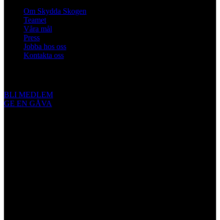
Om Skydda Skogen
Teamet
Våra mål
Press
Jobba hos oss
Kontakta oss
Engagera dig
BLI MEDLEM
GE EN GÅVA