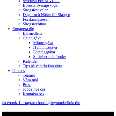
Swedish Forest Vision
Boreala Svampskogar
Skogsfestivalen
Dagar och Nätter för Skogen
Forskningsresan
Skogswebinar
Engagera dig
Bli medlem
Ge en gåva
Minnesgåva
Hyllningsgåva
Företagsgåva
Stiftelser och fonder
Kalender
Tips på vad du kan göra
Om oss
Teamet
Våra mål​
Press
Jobba hos oss
Kontakta oss
facebook-1
instagram
cloud-light
youtube
linkedin
Kontakt