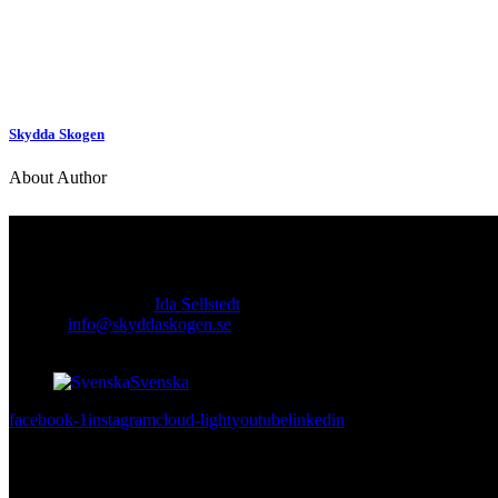
Skydda Skogen
About Author
Kontakt
Ansvarig utgivare:
Ida Sellstedt
E-mail
:
info@skyddaskogen.se
Org nr
: 802445-0168
Svenska
facebook-1
instagram
cloud-light
youtube
linkedin
Lär dig mer