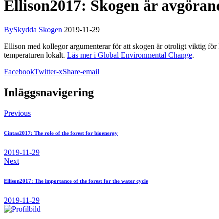
Ellison2017: Skogen är avgörand
By
Skydda Skogen
2019-11-29
Ellison med kollegor argumenterar för att skogen är otroligt viktig fö
temperaturen lokalt.
Läs mer i Global Environmental Change
.
Facebook
Twitter-x
Share-email
Inläggsnavigering
Previous
Cintas2017: The role of the forest for bioenergy
2019-11-29
Next
Ellison2017: The importance of the forest for the water cycle
2019-11-29