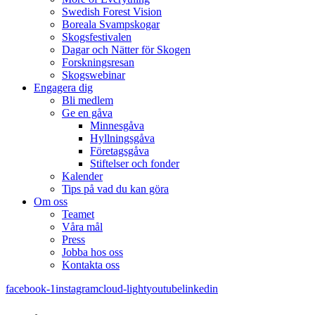
Swedish Forest Vision
Boreala Svampskogar
Skogsfestivalen
Dagar och Nätter för Skogen
Forskningsresan
Skogswebinar
Engagera dig
Bli medlem
Ge en gåva
Minnesgåva
Hyllningsgåva
Företagsgåva
Stiftelser och fonder
Kalender
Tips på vad du kan göra
Om oss
Teamet
Våra mål​
Press
Jobba hos oss
Kontakta oss
facebook-1
instagram
cloud-light
youtube
linkedin