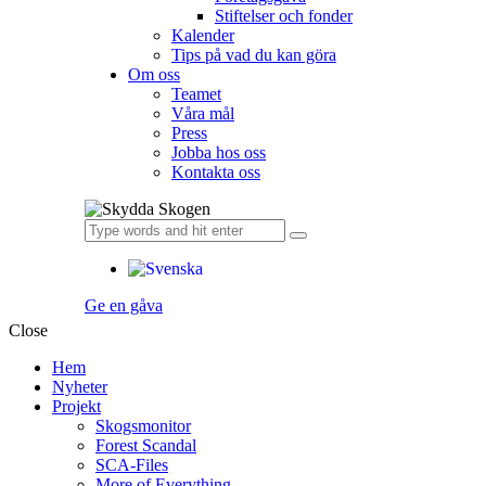
Stiftelser och fonder
Kalender
Tips på vad du kan göra
Om oss
Teamet
Våra mål​
Press
Jobba hos oss
Kontakta oss
Ge en gåva
Close
Hem
Nyheter
Projekt
Skogsmonitor
Forest Scandal
SCA-Files
More of Everything