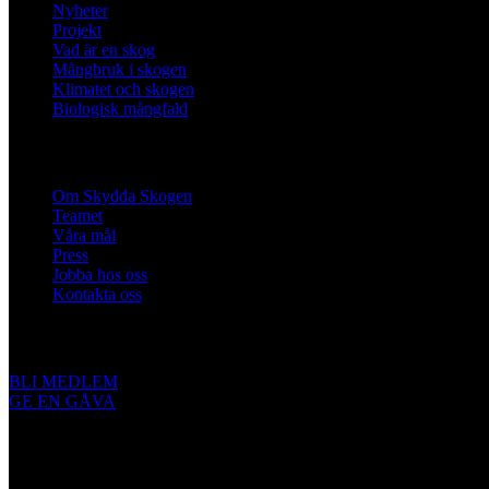
Nyheter
Projekt
Vad är en skog
Mångbruk i skogen
Klimatet och skogen
Biologisk mångfald
Om oss
Om Skydda Skogen
Teamet
Våra mål
Press
Jobba hos oss
Kontakta oss
Engagera dig
BLI MEDLEM
GE EN GÅVA