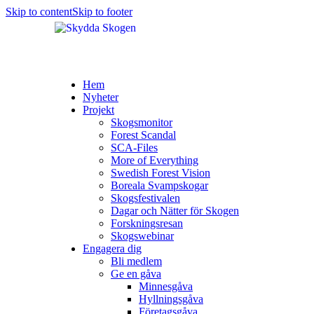
Skip to content
Skip to footer
Hem
Nyheter
Projekt
Skogsmonitor
Forest Scandal
SCA-Files
More of Everything
Swedish Forest Vision
Boreala Svampskogar
Skogsfestivalen
Dagar och Nätter för Skogen
Forskningsresan
Skogswebinar
Engagera dig
Bli medlem
Ge en gåva
Minnesgåva
Hyllningsgåva
Företagsgåva