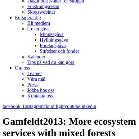
Dagar och Nätter för Skogen
Forskningsresan
Skogswebinar
Engagera dig
Bli medlem
Ge en gåva
Minnesgåva
Hyllningsgåva
Företagsgåva
Stiftelser och fonder
Kalender
Tips på vad du kan göra
Om oss
Teamet
Våra mål​
Press
Jobba hos oss
Kontakta oss
facebook-1
instagram
cloud-light
youtube
linkedin
Gamfeldt2013: More ecosystem
services with mixed forests