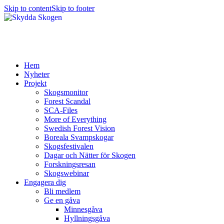
Skip to content
Skip to footer
Hem
Nyheter
Projekt
Skogsmonitor
Forest Scandal
SCA-Files
More of Everything
Swedish Forest Vision
Boreala Svampskogar
Skogsfestivalen
Dagar och Nätter för Skogen
Forskningsresan
Skogswebinar
Engagera dig
Bli medlem
Ge en gåva
Minnesgåva
Hyllningsgåva