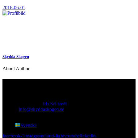
2016-06-01
Skydda Skogen
About Author
Kontakt
Ansvarig utgivare:
Ida Sellstedt
E-mail
:
info@skyddaskogen.se
Org nr
: 802445-0168
Svenska
facebook-1
instagram
cloud-light
youtube
linkedin