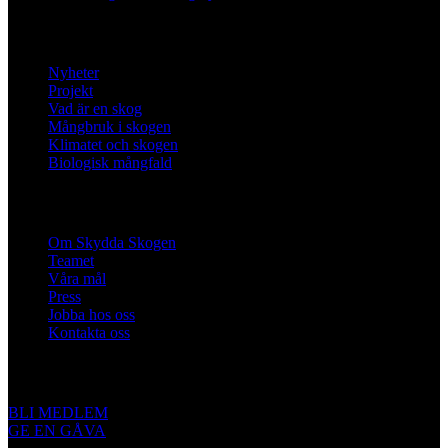
Lär dig mer
Nyheter
Projekt
Vad är en skog
Mångbruk i skogen
Klimatet och skogen
Biologisk mångfald
Om oss
Om Skydda Skogen
Teamet
Våra mål
Press
Jobba hos oss
Kontakta oss
Engagera dig
BLI MEDLEM
GE EN GÅVA