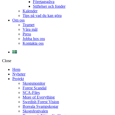
Företagsgåva
Stiftelser och fonder
Kalender
Tips på vad du kan göra
Om oss
Teamet
Våra mål​
Press
Jobba hos oss
Kontakta oss
Close
Hem
Nyheter
Projekt
Skogsmonitor
Forest Scandal
SCA-Files
More of Everything
Swedish Forest Vision
Boreala Svampskogar
Skogsfestivalen