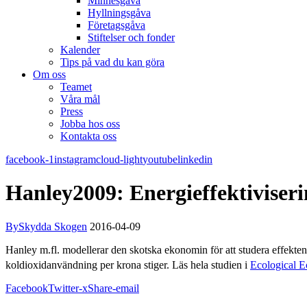
Minnesgåva
Hyllningsgåva
Företagsgåva
Stiftelser och fonder
Kalender
Tips på vad du kan göra
Om oss
Teamet
Våra mål​
Press
Jobba hos oss
Kontakta oss
facebook-1
instagram
cloud-light
youtube
linkedin
Hanley2009: Energieffektiviseri
By
Skydda Skogen
2016-04-09
Hanley m.fl. modellerar den skotska ekonomin för att studera effekte
koldioxidanvändning per krona stiger. Läs hela studien i
Ecological 
Facebook
Twitter-x
Share-email