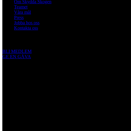
Om Skydda Skogen
Teamet
Våra mål
Press
Jobba hos oss
Kontakta oss
Engagera dig
BLI MEDLEM
GE EN GÅVA