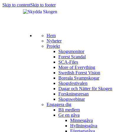
Skip to content
Skip to footer
Hem
Nyheter
Projekt
Skogsmonitor
Forest Scandal
SCA-Files
More of Everything
Swedish Forest Vision
Boreala Svampskogar
Skogsfestivalen
Dagar och Nätter för Skogen
Forskningsresan
Skogswebinar
Engagera dig
Bli medlem
Ge en gåva
Minnesgåva
Hyllningsgåva
Företagsgåva