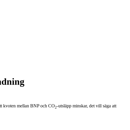
ndning
h att kvoten mellan BNP och CO
-utsläpp minskar, det vill säga att
2