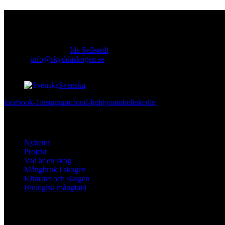
Kontakt
Ansvarig utgivare:
Ida Sellstedt
E-mail
:
info@skyddaskogen.se
Org nr
: 802445-0168
Svenska
facebook-1
instagram
cloud-light
youtube
linkedin
Lär dig mer
Nyheter
Projekt
Vad är en skog
Mångbruk i skogen
Klimatet och skogen
Biologisk mångfald
Om oss