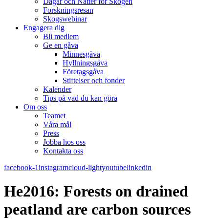
Dagar och Nätter för Skogen
Forskningsresan
Skogswebinar
Engagera dig
Bli medlem
Ge en gåva
Minnesgåva
Hyllningsgåva
Företagsgåva
Stiftelser och fonder
Kalender
Tips på vad du kan göra
Om oss
Teamet
Våra mål​
Press
Jobba hos oss
Kontakta oss
facebook-1
instagram
cloud-light
youtube
linkedin
He2016: Forests on drained
peatland are carbon sources