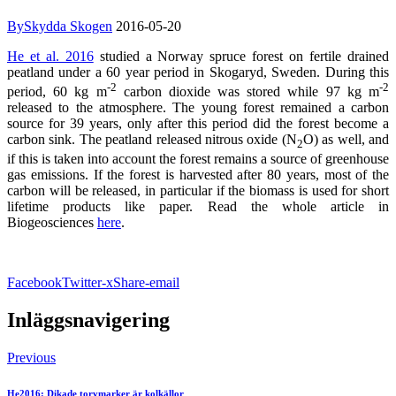
By
Skydda Skogen
2016-05-20
He et al. 2016
studied a Norway spruce forest on fertile drained
peatland under a 60 year period in Skogaryd, Sweden. During this
-2
-2
period, 60 kg m
carbon dioxide was stored while 97 kg m
released to the atmosphere. The young forest remained a carbon
source for 39 years, only after this period did the forest become a
carbon sink. The peatland released nitrous oxide (N
O) as well, and
2
if this is taken into account the forest remains a source of greenhouse
gas emissions. If the forest is harvested after 80 years, most of the
carbon will be released, in particular if the biomass is used for short
lifetime products like paper. Read the whole article in
Biogeosciences
here
.
Facebook
Twitter-x
Share-email
Inläggsnavigering
Previous
He2016: Dikade torvmarker är kolkällor