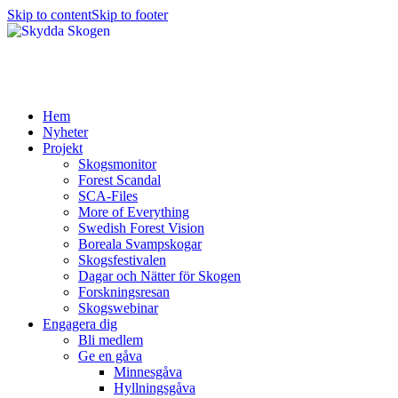
Skip to content
Skip to footer
Hem
Nyheter
Projekt
Skogsmonitor
Forest Scandal
SCA-Files
More of Everything
Swedish Forest Vision
Boreala Svampskogar
Skogsfestivalen
Dagar och Nätter för Skogen
Forskningsresan
Skogswebinar
Engagera dig
Bli medlem
Ge en gåva
Minnesgåva
Hyllningsgåva