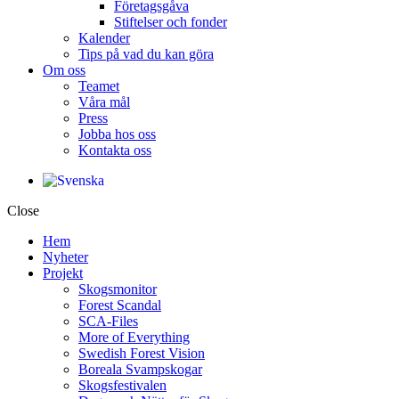
Företagsgåva
Stiftelser och fonder
Kalender
Tips på vad du kan göra
Om oss
Teamet
Våra mål​
Press
Jobba hos oss
Kontakta oss
Close
Hem
Nyheter
Projekt
Skogsmonitor
Forest Scandal
SCA-Files
More of Everything
Swedish Forest Vision
Boreala Svampskogar
Skogsfestivalen