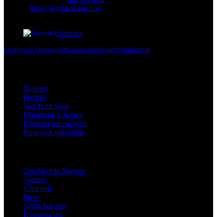
E-mail
:
info@skyddaskogen.se
Org nr
: 802445-0168
Svenska
facebook-1
instagram
cloud-light
youtube
linkedin
Lär dig mer
Nyheter
Projekt
Vad är en skog
Mångbruk i skogen
Klimatet och skogen
Biologisk mångfald
Om oss
Om Skydda Skogen
Teamet
Våra mål
Press
Jobba hos oss
Kontakta oss