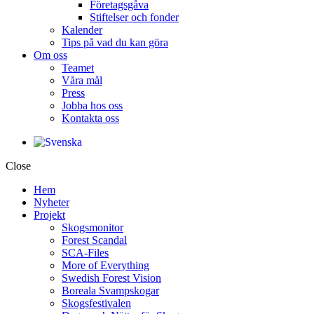
Företagsgåva
Stiftelser och fonder
Kalender
Tips på vad du kan göra
Om oss
Teamet
Våra mål​
Press
Jobba hos oss
Kontakta oss
Close
Hem
Nyheter
Projekt
Skogsmonitor
Forest Scandal
SCA-Files
More of Everything
Swedish Forest Vision
Boreala Svampskogar
Skogsfestivalen