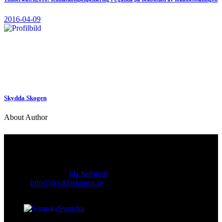
2016-04-09
Skydda Skogen
About Author
Kontakt
Ansvarig utgivare:
Ida Sellstedt
E-mail
:
info@skyddaskogen.se
Org nr
: 802445-0168
Svenska