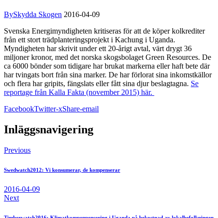
By
Skydda Skogen
2016-04-09
Svenska Energimyndigheten kritiseras för att de köper kolkrediter
från ett stort trädplanteringsprojekt i Kachung i Uganda.
Myndigheten har skrivit under ett 20-årigt avtal, värt drygt 36
miljoner kronor, med det norska skogsbolaget Green Resources. De
ca 6000 bönder som tidigare har brukat markerna eller haft bete där
har tvingats bort från sina marker. De har förlorat sina inkomstkällor
och flera har gripits, fängslats eller fått sina djur beslagtagna.
Se
reportage från Kalla Fakta (november 2015) här.
Facebook
Twitter-x
Share-email
Inläggsnavigering
Previous
Swedwatch2012: Vi konsumerar, de kompenserar
2016-04-09
Next
Timberwatch2016: Klimatkompenpensering i Uganda på bekostnad av lokalbefolkningen