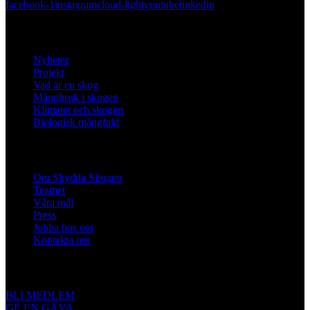
facebook-1
instagram
cloud-light
youtube
linkedin
Lär dig mer
Nyheter
Projekt
Vad är en skog
Mångbruk i skogen
Klimatet och skogen
Biologisk mångfald
Om oss
Om Skydda Skogen
Teamet
Våra mål
Press
Jobba hos oss
Kontakta oss
Engagera dig
BLI MEDLEM
GE EN GÅVA