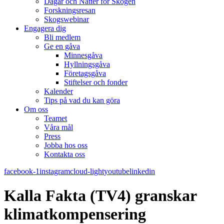
Dagar och Nätter för Skogen
Forskningsresan
Skogswebinar
Engagera dig
Bli medlem
Ge en gåva
Minnesgåva
Hyllningsgåva
Företagsgåva
Stiftelser och fonder
Kalender
Tips på vad du kan göra
Om oss
Teamet
Våra mål​
Press
Jobba hos oss
Kontakta oss
facebook-1
instagram
cloud-light
youtube
linkedin
Kalla Fakta (TV4) granskar
klimatkompensering