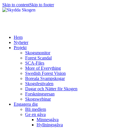
Skip to content
Skip to footer
Hem
Nyheter
Projekt
Skogsmonitor
Forest Scandal
SCA-Files
More of Everything
Swedish Forest Vision
Boreala Svampskogar
Skogsfestivalen
Dagar och Nätter för Skogen
Forskningsresan
Skogswebinar
Engagera dig
Bli medlem
Ge en gåva
Minnesgåva
Hyllningsgåva