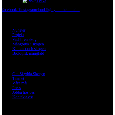
Tyska
facebook-1
instagram
cloud-light
youtube
linkedin
Lär dig mer
Nyheter
Projekt
Vad är en skog
Mångbruk i skogen
Klimatet och skogen
Biologisk mångfald
Om oss
Om Skydda Skogen
Teamet
Våra mål
Press
Jobba hos oss
Kontakta oss
Engagera dig