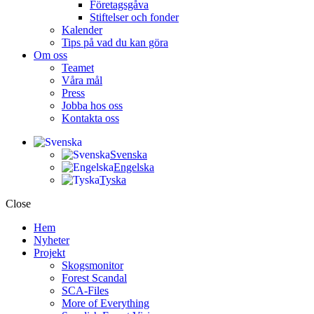
Företagsgåva
Stiftelser och fonder
Kalender
Tips på vad du kan göra
Om oss
Teamet
Våra mål​
Press
Jobba hos oss
Kontakta oss
Svenska
Engelska
Tyska
Close
Hem
Nyheter
Projekt
Skogsmonitor
Forest Scandal
SCA-Files
More of Everything