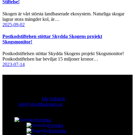
Stiftelse!
Skogen är vårt största landbaserade ekosystem. Naturliga skogar
lagrar stora mängder kol, är…
2025-09-02
Postkodstiftelsen stöttar Skydda Skogens projekt
Skogsmonitor!
Postkodstiftelsen stöttar Skydda Skogens projekt Skogsmonitor!
Postkodstiftelsen har beviljat 15 miljoner kronor…
2023-07-14
Kontakt
Ansvarig utgivare:
Ida Sellstedt
E-mail
:
info@skyddaskogen.se
Org nr
: 802445-0168
Svenska
Svenska
Engelska