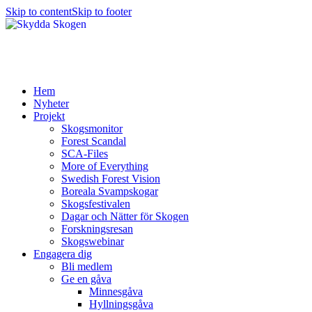
Skip to content
Skip to footer
Hem
Nyheter
Projekt
Skogsmonitor
Forest Scandal
SCA-Files
More of Everything
Swedish Forest Vision
Boreala Svampskogar
Skogsfestivalen
Dagar och Nätter för Skogen
Forskningsresan
Skogswebinar
Engagera dig
Bli medlem
Ge en gåva
Minnesgåva
Hyllningsgåva