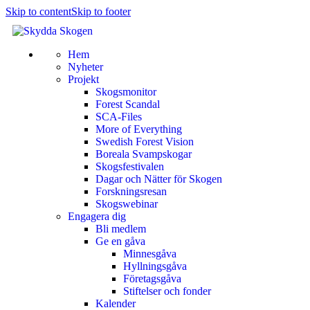
Skip to content
Skip to footer
Hem
Nyheter
Projekt
Skogsmonitor
Forest Scandal
SCA-Files
More of Everything
Swedish Forest Vision
Boreala Svampskogar
Skogsfestivalen
Dagar och Nätter för Skogen
Forskningsresan
Skogswebinar
Engagera dig
Bli medlem
Ge en gåva
Minnesgåva
Hyllningsgåva
Företagsgåva
Stiftelser och fonder
Kalender