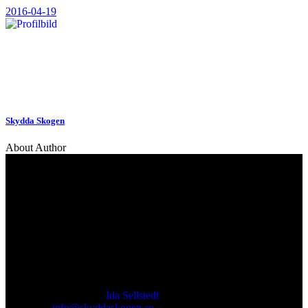
2016-04-19
Skydda Skogen
About Author
Kontakt
Ansvarig utgivare:
Ida Sellstedt
E-mail
:
info@skyddaskogen.se