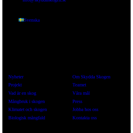
Org nr
: 802445-0168
Svenska
Lär dig mer
Om oss
Nyheter
Om Skydda Skogen
Projekt
Teamet
Vad är en skog
Våra mål
Mångbruk i skogen
Press
Klimatet och skogen
Jobba hos oss
Biologisk mångfald
Kontakta oss