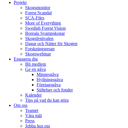
Projekt
Skogsmonitor
Forest Scandal
SCA-Files
More of Everything
Swedish Forest Vision
Boreala Svampskogar
Skogsfestivalen
Dagar och Nätter för Skogen
Forskningsresan
Skogswebinar
Engagera dig
Bli medlem
Ge en gåva
Minnesgåva
Hyllningsgåva
Företagsgåva
Stiftelser och fonder
Kalender
Tips på vad du kan göra
Om oss
Teamet
Våra mål​
Press
Jobba hos oss