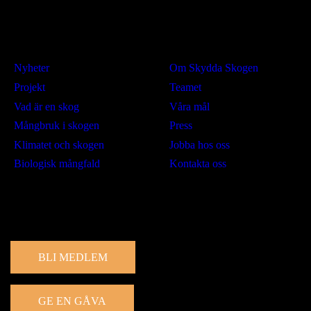
Lär dig mer
Om oss
Nyheter
Om Skydda Skogen
Projekt
Teamet
Vad är en skog
Våra mål
Mångbruk i skogen
Press
Klimatet och skogen
Jobba hos oss
Biologisk mångfald
Kontakta oss
Engagera dig
BLI MEDLEM
GE EN GÅVA