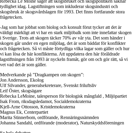
Rebecka Le Moine
säger att skogsbruket och skogspolitiken saknar
tydlighet idag. Lagstiftningen som inkluderar skogsindustri och
skogsbruk är skogsvårdslagen för 1993. Det finns fortfarande stora
frågetecken.
-Jag som har jobbat som biolog och konsult förut tycker att det är
väldigt märkligt att vi har en stark miljöbalk som inte innefattar skogen
i Sverige. Trots att skogen täcker 70% av vår yta. Det som händer i
skogen går under en egen miljölag, det är som bäddat för konflikter
och frågetecken. Så vi måste förtydliga vilka lagar som gäller och hur
vi kan lösa de här konflikterna. Att uppdatera den här föråldrade
lagstiftningen från 1993 är nyckeln framåt, gör om och gör rätt, så vi
vet vad det är som gäller.
Medverkande på ”Dragkampen om skogen”:
Jon Andersson, Ekolog
Ulf Silvander, generalsekreterare, Svenskt friluftsliv
Leif Öster, skogsägare
Rebecka LeMoine, talesperson för biologisk mångfald , Miljöpartiet
Isak From, riksdagsledamot, Socialdemokraterna
Kjell-Arne Ottosson, Kristdemokraterna
Magnus Ek, Centerpartiet
Marita Stinnerbom, ordförande, Rennäringsnämnden
Johanna Sandahl, ordförande (moderator), Naturskyddsföreningen
Se hela debatten