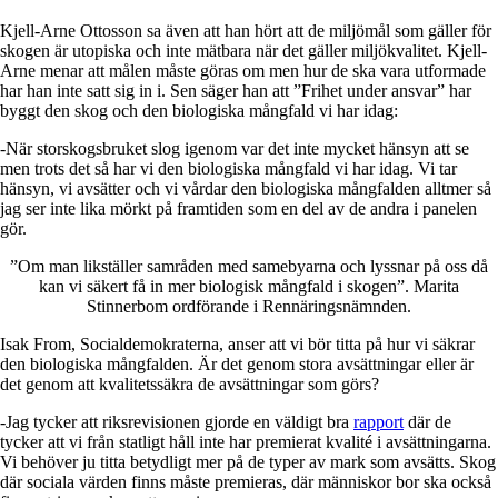
Kjell-Arne Ottosson sa även att han hört att de miljömål som gäller för
skogen är utopiska och inte mätbara när det gäller miljökvalitet. Kjell-
Arne menar att målen måste göras om men hur de ska vara utformade
har han inte satt sig in i. Sen säger han att ”Frihet under ansvar” har
byggt den skog och den biologiska mångfald vi har idag:
-När storskogsbruket slog igenom var det inte mycket hänsyn att se
men trots det så har vi den biologiska mångfald vi har idag. Vi tar
hänsyn, vi avsätter och vi vårdar den biologiska mångfalden alltmer så
jag ser inte lika mörkt på framtiden som en del av de andra i panelen
gör.
”Om man likställer samråden med samebyarna och lyssnar på oss då
kan vi säkert få in mer biologisk mångfald i skogen”.
Marita
Stinnerbom ordförande i Rennäringsnämnden
.
Isak From
, Socialdemokraterna, anser att vi bör titta på hur vi säkrar
den biologiska mångfalden. Är det genom stora avsättningar eller är
det genom att kvalitetssäkra de avsättningar som görs?
-Jag tycker att riksrevisionen gjorde en väldigt bra
rapport
där de
tycker att vi från statligt håll inte har premierat kvalité i avsättningarna.
Vi behöver ju titta betydligt mer på de typer av mark som avsätts. Skog
där sociala värden finns måste premieras, där människor bor ska också