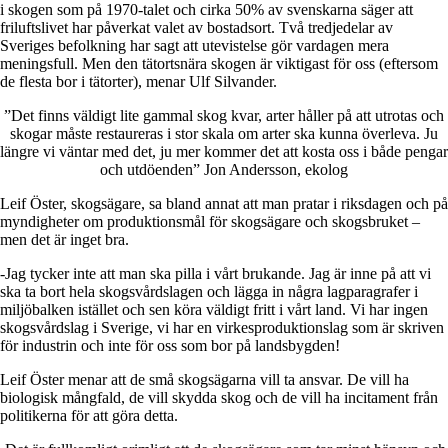
i skogen som på 1970-talet och cirka 50% av svenskarna säger att
friluftslivet har påverkat valet av bostadsort. Två tredjedelar av
Sveriges befolkning har sagt att utevistelse gör vardagen mera
meningsfull. Men den tätortsnära skogen är viktigast för oss (eftersom
de flesta bor i tätorter), menar Ulf Silvander.
”Det finns väldigt lite gammal skog kvar, arter håller på att utrotas och
skogar måste restaureras i stor skala om arter ska kunna överleva. Ju
längre vi väntar med det, ju mer kommer det att kosta oss i både pengar
och utdöenden”
Jon Andersson, ekolog
Leif Öster
, skogsägare, sa bland annat att man pratar i riksdagen och på
myndigheter om produktionsmål för skogsägare och skogsbruket –
men det är inget bra.
-Jag tycker inte att man ska pilla i vårt brukande. Jag är inne på att vi
ska ta bort hela skogsvårdslagen och lägga in några lagparagrafer i
miljöbalken istället och sen köra väldigt fritt i vårt land. Vi har ingen
skogsvårdslag i Sverige, vi har en virkesproduktionslag som är skriven
för industrin och inte för oss som bor på landsbygden!
Leif Öster menar att de små skogsägarna vill ta ansvar. De vill ha
biologisk mångfald, de vill skydda skog och de vill ha incitament från
politikerna för att göra detta.