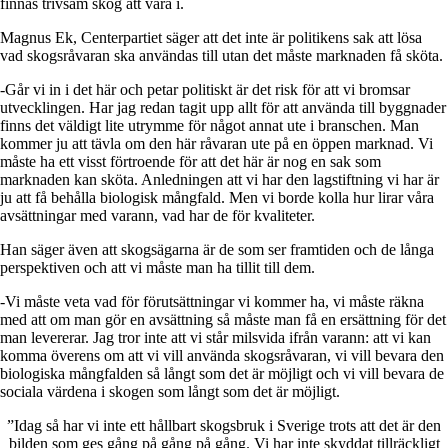
finnas trivsam skog att vara i.
Magnus Ek
, Centerpartiet säger att det inte är politikens sak att lösa
vad skogsråvaran ska användas till utan det måste marknaden få sköta.
-Går vi in i det här och petar politiskt är det risk för att vi bromsar
utvecklingen. Har jag redan tagit upp allt för att använda till byggnader
finns det väldigt lite utrymme för något annat ute i branschen. Man
kommer ju att tävla om den här råvaran ute på en öppen marknad. Vi
måste ha ett visst förtroende för att det här är nog en sak som
marknaden kan sköta. Anledningen att vi har den lagstiftning vi har är
ju att få behålla biologisk mångfald. Men vi borde kolla hur lirar våra
avsättningar med varann, vad har de för kvaliteter.
Han säger även att skogsägarna är de som ser framtiden och de långa
perspektiven och att vi måste man ha tillit till dem.
-Vi måste veta vad för förutsättningar vi kommer ha, vi måste räkna
med att om man gör en avsättning så måste man få en ersättning för det
man levererar. Jag tror inte att vi står milsvida ifrån varann: att vi kan
komma överens om att vi vill använda skogsråvaran, vi vill bevara den
biologiska mångfalden så långt som det är möjligt och vi vill bevara de
sociala värdena i skogen som långt som det är möjligt.
”
Idag så har vi inte ett hållbart skogsbruk i Sverige trots att det är den
bilden som ges gång på gång på gång. Vi har inte skyddat tillräckligt