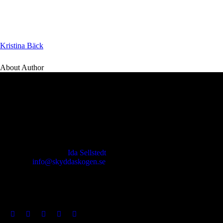
Kristina Bäck
About Author
Kontakt
Ansvarig utgivare:
Ida Sellstedt
E-mail
:
info@skyddaskogen.se
Org nr
: 802445-0168