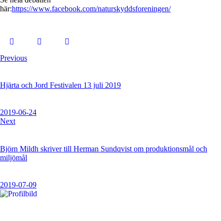
här:
https://www.facebook.com/naturskyddsforeningen/
Previous
Hjärta och Jord Festivalen 13 juli 2019
2019-06-24
Next
Björn Mildh skriver till Herman Sundqvist om produktionsmål och
miljömål
2019-07-09