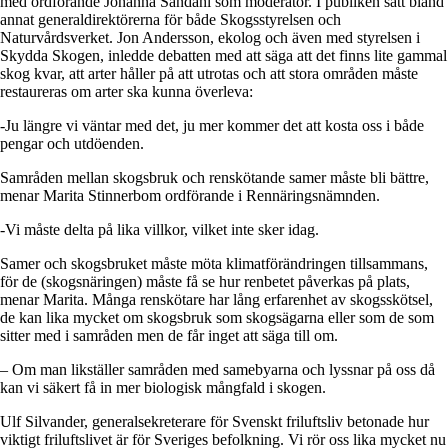
med ordförande
Johanna Sandahl
som moderator. I publiken satt bland
annat generaldirektörerna för både Skogsstyrelsen och
Naturvårdsverket.
Jon Andersson
, ekolog och även med styrelsen i
Skydda Skogen, inledde debatten med att säga att det finns lite gammal
skog kvar, att arter håller på att utrotas och att stora områden måste
restaureras om arter ska kunna överleva:
-Ju längre vi väntar med det, ju mer kommer det att kosta oss i både
pengar och utdöenden.
Samråden mellan skogsbruk och renskötande samer måste bli bättre,
menar
Marita Stinnerbom
ordförande i Rennäringsnämnden.
-Vi måste delta på lika villkor, vilket inte sker idag.
Samer och skogsbruket måste möta klimatförändringen tillsammans,
för de (skogsnäringen) måste få se hur renbetet påverkas på plats,
menar Marita. Många renskötare har lång erfarenhet av skogsskötsel,
de kan lika mycket om skogsbruk som skogsägarna eller som de som
sitter med i samråden men de får inget att säga till om.
– Om man likställer samråden med samebyarna och lyssnar på oss då
kan vi säkert få in mer biologisk mångfald i skogen.
Ulf Silvander
, generalsekreterare för Svenskt friluftsliv betonade hur
viktigt friluftslivet är för Sveriges befolkning. Vi rör oss lika mycket nu