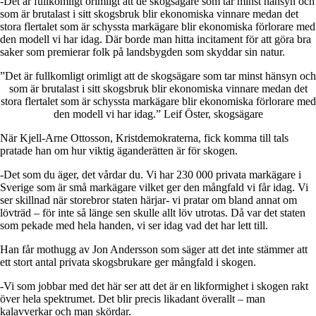
-Det är fullkomligt orimligt att de skogsägare som tar minst hänsyn och
som är brutalast i sitt skogsbruk blir ekonomiska vinnare medan det
stora flertalet som är schyssta markägare blir ekonomiska förlorare med
den modell vi har idag. Där borde man hitta incitament för att göra bra
saker som premierar folk på landsbygden som skyddar sin natur.
”Det är fullkomligt orimligt att de skogsägare som tar minst hänsyn och
som är brutalast i sitt skogsbruk blir ekonomiska vinnare medan det
stora flertalet som är schyssta markägare blir ekonomiska förlorare med
den modell vi har idag.”
Leif Öster, skogsägare
När
Kjell-Arne Ottosson
, Kristdemokraterna, fick komma till tals
pratade han om hur viktig äganderätten är för skogen.
-Det som du äger, det vårdar du. Vi har 230 000 privata markägare i
Sverige som är små markägare vilket ger den mångfald vi får idag. Vi
ser skillnad när storebror staten härjar- vi pratar om bland annat om
lövträd – för inte så länge sen skulle allt löv utrotas. Då var det staten
som pekade med hela handen, vi ser idag vad det har lett till.
Han får mothugg av
Jon Andersson
som säger att det inte stämmer att
ett stort antal privata skogsbrukare ger mångfald i skogen.
-Vi som jobbar med det här ser att det är en likformighet i skogen rakt
över hela spektrumet. Det blir precis likadant överallt – man
kalavverkar och man skördar.