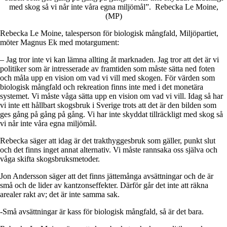
med skog så vi når inte våra egna miljömål”.
Rebecka Le Moine,
(MP)
Rebecka Le Moine
, talesperson för biologisk mångfald, Miljöpartiet,
möter Magnus Ek med motargument:
– Jag tror inte vi kan lämna allting åt marknaden. Jag tror att det är vi
politiker som är intresserade av framtiden som måste sätta ned foten
och måla upp en vision om vad vi vill med skogen. För värden som
biologisk mångfald och rekreation finns inte med i det monetära
systemet. Vi måste våga sätta upp en vision om vad vi vill. Idag så har
vi inte ett hållbart skogsbruk i Sverige trots att det är den bilden som
ges gång på gång på gång. Vi har inte skyddat tillräckligt med skog så
vi når inte våra egna miljömål.
Rebecka säger att idag är det trakthyggesbruk som gäller, punkt slut
och det finns inget annat alternativ. Vi måste rannsaka oss själva och
våga skifta skogsbruksmetoder.
Jon Andersson
säger att det finns jättemånga avsättningar och de är
små och de lider av kantzonseffekter. Därför går det inte att räkna
arealer rakt av; det är inte samma sak.
-Små avsättningar är kass för biologisk mångfald, så är det bara.