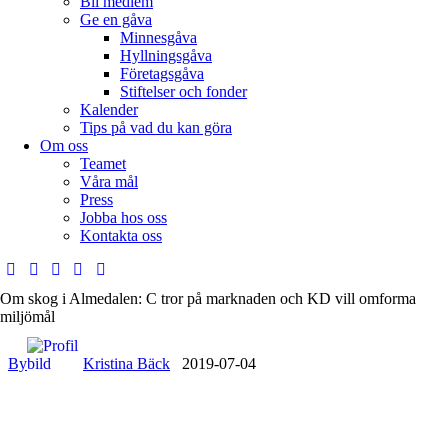
Bli medlem
Ge en gåva
Minnesgåva
Hyllningsgåva
Företagsgåva
Stiftelser och fonder
Kalender
Tips på vad du kan göra
Om oss
Teamet
Våra mål​
Press
Jobba hos oss
Kontakta oss
Om skog i Almedalen: C tror på marknaden och KD vill omforma
miljömål
By
Kristina Bäck
2019-07-04