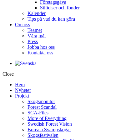
Företagsgåva
Stiftelser och fonder
Kalender
Tips på vad du kan göra
Om oss
Teamet
Våra mål​
Press
Jobba hos oss
Kontakta oss
Close
Hem
Nyheter
Projekt
Skogsmonitor
Forest Scandal
SCA-Files
More of Everything
Swedish Forest Vision
Boreala Svampskogar
Skogsfestivalen