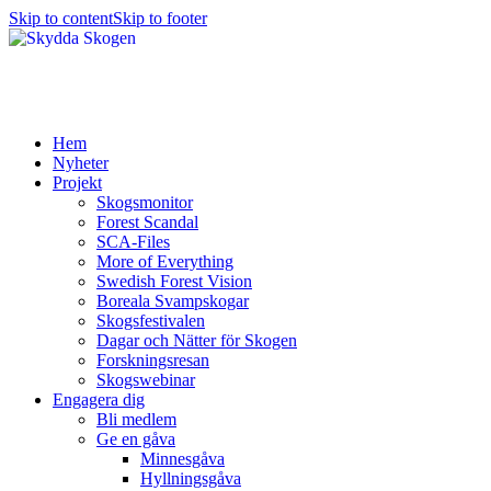
Skip to content
Skip to footer
Hem
Nyheter
Projekt
Skogsmonitor
Forest Scandal
SCA-Files
More of Everything
Swedish Forest Vision
Boreala Svampskogar
Skogsfestivalen
Dagar och Nätter för Skogen
Forskningsresan
Skogswebinar
Engagera dig
Bli medlem
Ge en gåva
Minnesgåva
Hyllningsgåva