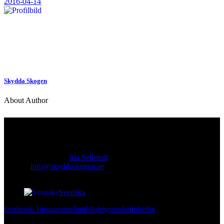
2016-04-14
Skydda Skogen
About Author
Kontakt
Ansvarig utgivare:
Ida Sellstedt
E-mail
:
info@skyddaskogen.se
Org nr
: 802445-0168
Svenska
facebook-1
instagram
cloud-light
youtube
linkedin