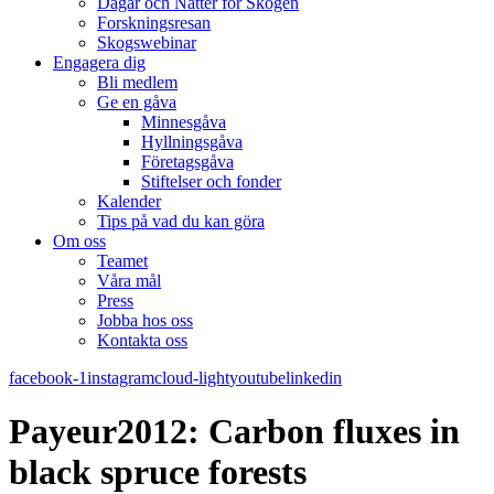
Dagar och Nätter för Skogen
Forskningsresan
Skogswebinar
Engagera dig
Bli medlem
Ge en gåva
Minnesgåva
Hyllningsgåva
Företagsgåva
Stiftelser och fonder
Kalender
Tips på vad du kan göra
Om oss
Teamet
Våra mål​
Press
Jobba hos oss
Kontakta oss
facebook-1
instagram
cloud-light
youtube
linkedin
Payeur2012: Carbon fluxes in
black spruce forests