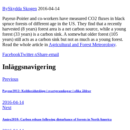
By
Skydda Skogen
2016-04-14
Payeur-Poirier and co-workers have measured CO2 fluxes in black
spruce forests of different age in the US. They find that a recently
harvested (8 years) forest area is a net carbon source, while a young
forest (33 years) is a carbon sink. A somewhat older forest (105
years) still acts as a carbon sink but not as much as a young forest.
Read the whole article in
Agricultural and Forest Meteorology
.
Facebook
Twitter-x
Share-email
Inläggsnavigering
Previous
Payeur2012: Koldioxidutsläpp i svartgranskogar i olika åldrar
2016-04-14
Next
Amiro2010: Carbon release following disturbance of forests in North America