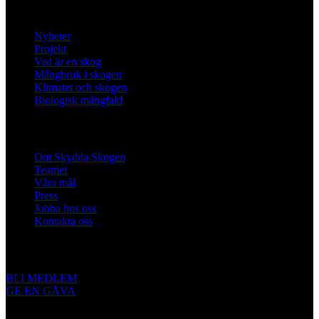
Lär dig mer
Nyheter
Projekt
Vad är en skog
Mångbruk i skogen
Klimatet och skogen
Biologisk mångfald
Om oss
Om Skydda Skogen
Teamet
Våra mål
Press
Jobba hos oss
Kontakta oss
Engagera dig
BLI MEDLEM
GE EN GÅVA