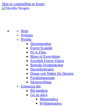
Skip to content
Skip to footer
Hem
Nyheter
Projekt
Skogsmonitor
Forest Scandal
SCA-Files
More of Everything
Swedish Forest Vision
Boreala Svampskogar
Skogsfestivalen
Dagar och Nätter för Skogen
Forskningsresan
Skogswebinar
Engagera dig
Bli medlem
Ge en gåva
Minnesgåva
Hyllningsgåva