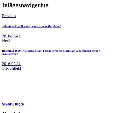
Inläggsnavigering
Previous
Johnston2015: Burning wood to save the globe?
2016-02-21
Next
Rhemtulla2009: Historical forest baselines reveal potential for continued carbon
sequestration
2016-02-21
Skydda Skogen