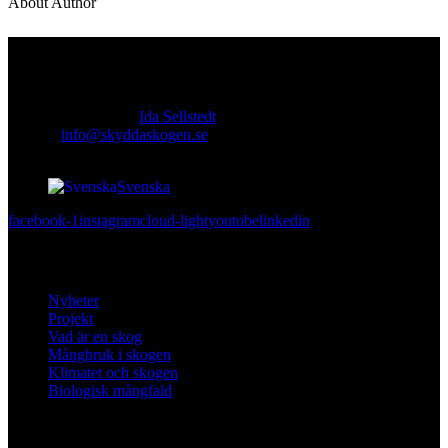
About Author
Kontakt
Ansvarig utgivare:
Ida Sellstedt
E-mail
:
info@skyddaskogen.se
Org nr
: 802445-0168
Svenska
facebook-1
instagram
cloud-light
youtube
linkedin
Lär dig mer
Nyheter
Projekt
Vad är en skog
Mångbruk i skogen
Klimatet och skogen
Biologisk mångfald
Om oss