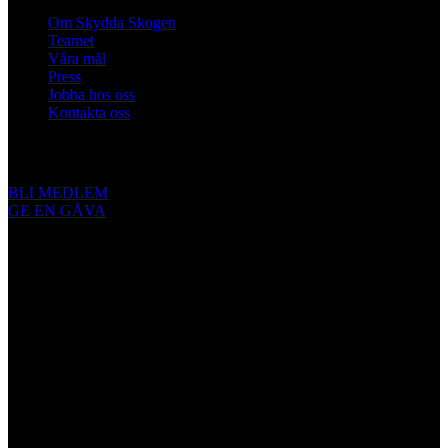
Om Skydda Skogen
Teamet
Våra mål
Press
Jobba hos oss
Kontakta oss
Engagera dig
BLI MEDLEM
GE EN GÅVA