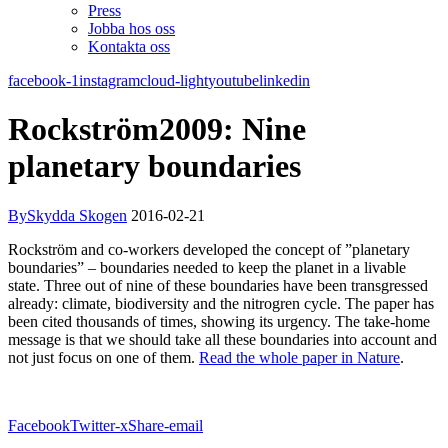
Press
Jobba hos oss
Kontakta oss
facebook-1
instagram
cloud-light
youtube
linkedin
Rockström2009: Nine
planetary boundaries
By
Skydda Skogen
2016-02-21
Rockström and co-workers developed the concept of ”planetary
boundaries” – boundaries needed to keep the planet in a livable
state. Three out of nine of these boundaries have been transgressed
already: climate, biodiversity and the nitrogren cycle. The paper has
been cited thousands of times, showing its urgency. The take-home
message is that we should take all these boundaries into account and
not just focus on one of them.
Read the whole paper in Nature
.
Facebook
Twitter-x
Share-email