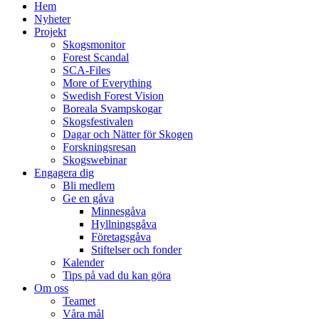
Hem
Nyheter
Projekt
Skogsmonitor
Forest Scandal
SCA-Files
More of Everything
Swedish Forest Vision
Boreala Svampskogar
Skogsfestivalen
Dagar och Nätter för Skogen
Forskningsresan
Skogswebinar
Engagera dig
Bli medlem
Ge en gåva
Minnesgåva
Hyllningsgåva
Företagsgåva
Stiftelser och fonder
Kalender
Tips på vad du kan göra
Om oss
Teamet
Våra mål​