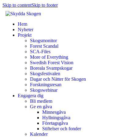
Skip to content
Skip to footer
Hem
Nyheter
Projekt
Skogsmonitor
Forest Scandal
SCA-Files
More of Everything
Swedish Forest Vision
Boreala Svampskogar
Skogsfestivalen
Dagar och Nätter för Skogen
Forskningsresan
Skogswebinar
Engagera dig
Bli medlem
Ge en gåva
Minnesgåva
Hyllningsgåva
Företagsgåva
Stiftelser och fonder
Kalender