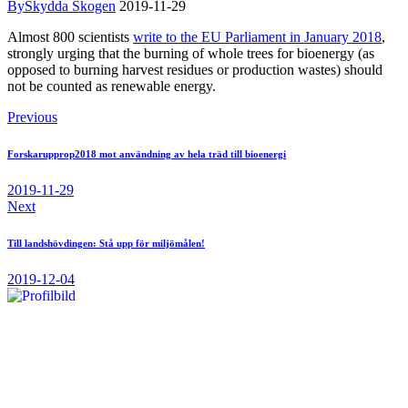
By
Skydda Skogen
2019-11-29
Almost 800 scientists
write to the EU Parliament in January 2018
,
strongly urging that the burning of whole trees for bioenergy (as
opposed to burning harvest residues or production wastes) should
not be counted as renewable energy.
Previous
Forskarupprop2018 mot användning av hela träd till bioenergi
2019-11-29
Next
Till landshövdingen: Stå upp för miljömålen!
2019-12-04