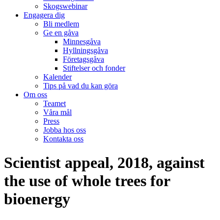
Skogswebinar
Engagera dig
Bli medlem
Ge en gåva
Minnesgåva
Hyllningsgåva
Företagsgåva
Stiftelser och fonder
Kalender
Tips på vad du kan göra
Om oss
Teamet
Våra mål​
Press
Jobba hos oss
Kontakta oss
Scientist appeal, 2018, against
the use of whole trees for
bioenergy