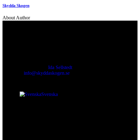
Skydda Skogen
About Author
Kontakt
Ansvarig utgivare:
Ida Sellstedt
E-mail
:
info@skyddaskogen.se
Org nr
: 802445-0168
Svenska
Lär dig mer
Om oss