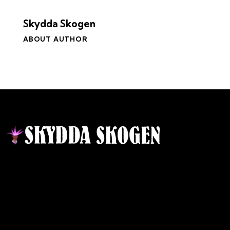
Skydda Skogen
ABOUT AUTHOR
Kontakt
Ansvarig utgivare:
Ida Sellstedt
E-mail
:
info@skyddaskogen.se
Org nr
: 802445-0168