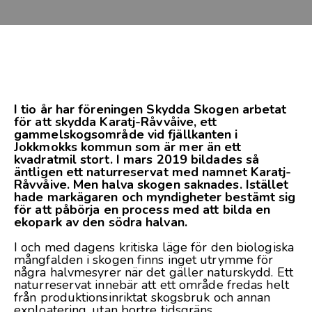
I tio år har föreningen Skydda Skogen arbetat
för att skydda Karatj-Råvvåive, ett
gammelskogsområde vid fjällkanten i
Jokkmokks kommun som är mer än ett
kvadratmil stort. I mars 2019 bildades så
äntligen ett naturreservat med namnet Karatj-
Råvvåive. Men halva skogen saknades. Istället
hade markägaren och myndigheter bestämt sig
för att påbörja en process med att bilda en
ekopark av den södra halvan.
I och med dagens kritiska läge för den biologiska
mångfalden i skogen finns inget utrymme för
några halvmesyrer när det gäller naturskydd. Ett
naturreservat innebär att ett område fredas helt
från produktionsinriktat skogsbruk och annan
exploatering, utan bortre tidsgräns.