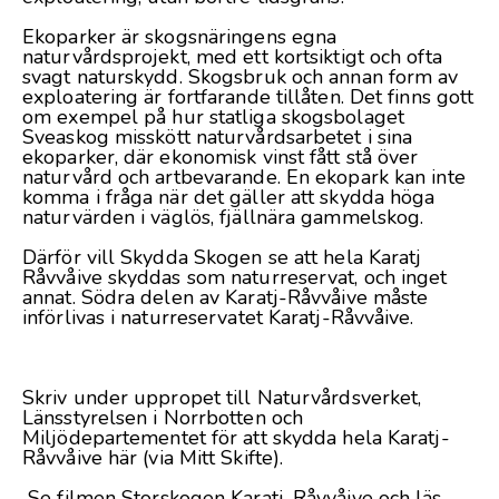
Ekoparker är skogsnäringens egna
naturvårdsprojekt, med ett kortsiktigt och ofta
svagt naturskydd. Skogsbruk och annan form av
exploatering är fortfarande tillåten. Det finns gott
om exempel på hur statliga skogsbolaget
Sveaskog misskött naturvårdsarbetet i sina
ekoparker, där ekonomisk vinst fått stå över
naturvård och artbevarande. En ekopark kan inte
komma i fråga när det gäller att skydda höga
naturvärden i väglös, fjällnära gammelskog.
Därför vill Skydda Skogen se att hela Karatj
Råvvåive skyddas som naturreservat, och inget
annat. Södra delen av Karatj-Råvvåive måste
införlivas i naturreservatet Karatj-Råvvåive.
Skriv under uppropet till Naturvårdsverket,
Länsstyrelsen i Norrbotten och
Miljödepartementet för att skydda hela Karatj-
Råvvåive
här
(via Mitt Skifte).
Se filmen
Storskogen Karatj-Råvvåive
och läs