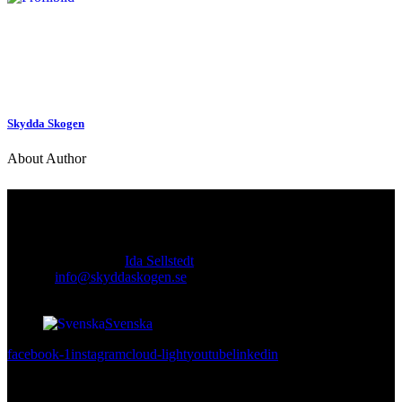
Skydda Skogen
About Author
Kontakt
Ansvarig utgivare:
Ida Sellstedt
E-mail
:
info@skyddaskogen.se
Org nr
: 802445-0168
Svenska
facebook-1
instagram
cloud-light
youtube
linkedin
Lär dig mer