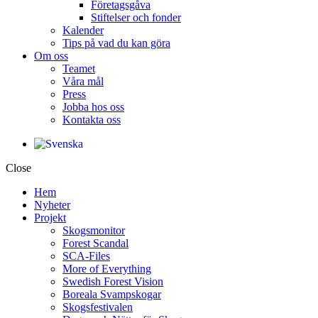
Företagsgåva
Stiftelser och fonder
Kalender
Tips på vad du kan göra
Om oss
Teamet
Våra mål​
Press
Jobba hos oss
Kontakta oss
Close
Hem
Nyheter
Projekt
Skogsmonitor
Forest Scandal
SCA-Files
More of Everything
Swedish Forest Vision
Boreala Svampskogar
Skogsfestivalen