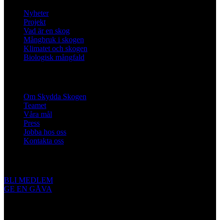
Nyheter
Projekt
Vad är en skog
Mångbruk i skogen
Klimatet och skogen
Biologisk mångfald
Om oss
Om Skydda Skogen
Teamet
Våra mål
Press
Jobba hos oss
Kontakta oss
Engagera dig
BLI MEDLEM
GE EN GÅVA