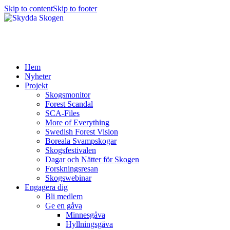
Skip to content
Skip to footer
Hem
Nyheter
Projekt
Skogsmonitor
Forest Scandal
SCA-Files
More of Everything
Swedish Forest Vision
Boreala Svampskogar
Skogsfestivalen
Dagar och Nätter för Skogen
Forskningsresan
Skogswebinar
Engagera dig
Bli medlem
Ge en gåva
Minnesgåva
Hyllningsgåva