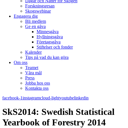
Dagar och Nätter för Skogen
Forskningsresan
Skogswebinar
Engagera dig
Bli medlem
Ge en gåva
Minnesgåva
Hyllningsgåva
Företagsgåva
Stiftelser och fonder
Kalender
Tips på vad du kan göra
Om oss
Teamet
Våra mål​
Press
Jobba hos oss
Kontakta oss
facebook-1
instagram
cloud-light
youtube
linkedin
SkS2014: Swedish Statistical
Yearbook of Forestry 2014