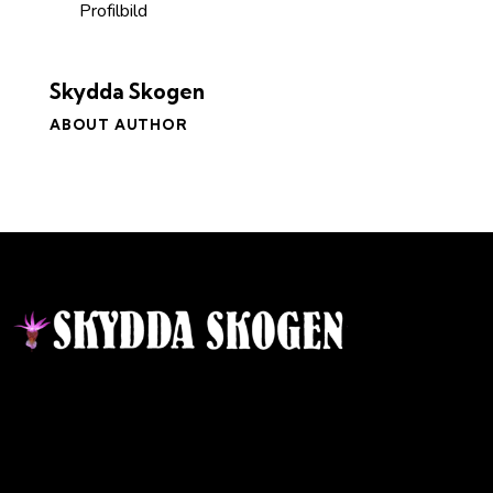
Skydda Skogen
ABOUT AUTHOR
Kontakt
Ansvarig utgivare:
Ida Sellstedt
E-mail
:
info@skyddaskogen.se
Org nr
: 802445-0168