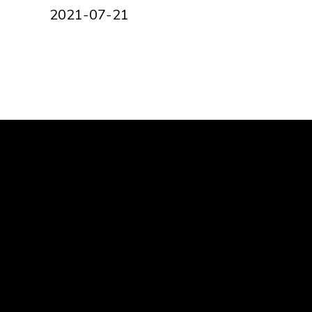
2021-07-21
Om oss
Eng
Om Skydda Skogen
Teamet
Våra mål
Press