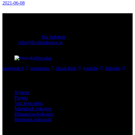
2021-06-08
Kontakt
Ansvarig utgivare:
Ida Sellstedt
E-mail
:
info@skyddaskogen.se
Org nr
: 802445-0168
Svenska
facebook-1
instagram
cloud-light
youtube
linkedin
Lär dig mer
Nyheter
Projekt
Vad är en skog
Mångbruk i skogen
Klimatet och skogen
Biologisk mångfald
Om oss