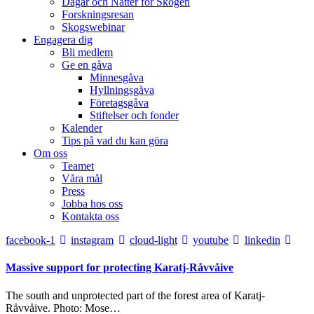
Dagar och Nätter för Skogen
Forskningsresan
Skogswebinar
Engagera dig
Bli medlem
Ge en gåva
Minnesgåva
Hyllningsgåva
Företagsgåva
Stiftelser och fonder
Kalender
Tips på vad du kan göra
Om oss
Teamet
Våra mål​
Press
Jobba hos oss
Kontakta oss
facebook-1
instagram
cloud-light
youtube
linkedin
Massive support for protecting Karatj-Råvvåive
The south and unprotected part of the forest area of Karatj-
Råvvåive. Photo: Mose…