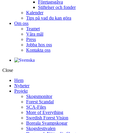
Företagsgåva
Stiftelser och fonder
Kalender
Tips på vad du kan göra
Om oss
Teamet
Våra mål​
Press
Jobba hos oss
Kontakta oss
Close
Hem
Nyheter
Projekt
Skogsmonitor
Forest Scandal
SCA-Files
More of Everything
Swedish Forest Vision
Boreala Svampskogar
Skogsfestivalen