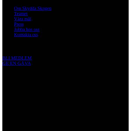
Om Skydda Skogen
Teamet
Våra mål
Press
Jobba hos oss
Kontakta oss
Engagera dig
BLI MEDLEM
GE EN GÅVA