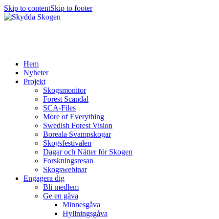
Skip to content
Skip to footer
Hem
Nyheter
Projekt
Skogsmonitor
Forest Scandal
SCA-Files
More of Everything
Swedish Forest Vision
Boreala Svampskogar
Skogsfestivalen
Dagar och Nätter för Skogen
Forskningsresan
Skogswebinar
Engagera dig
Bli medlem
Ge en gåva
Minnesgåva
Hyllningsgåva